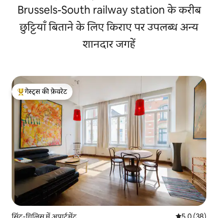
Brussels-South railway station के करीब
छुट्टियाँ बिताने के लिए किराए पर उपलब्ध अन्य
शानदार जगहें
गेस्ट्स की फ़ेवरेट
गेस्ट्स का टॉप फ़ेवरेट
सिंट-गिलिस में अपार्टमेंट
औसत रेटिंग 5 में
5.0 (38)