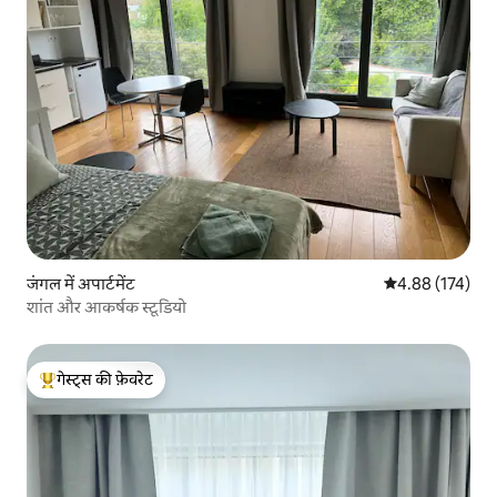
जंगल में अपार्टमेंट
औसत रेटिंग 5 में स
4.88 (174)
शांत और आकर्षक स्टूडियो
गेस्ट्स की फ़ेवरेट
गेस्ट्स का टॉप फ़ेवरेट