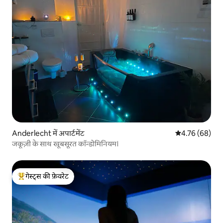
Anderlecht में अपार्टमेंट
औसत रेटिंग 5 में 
4.76 (68)
जकूज़ी के साथ खूबसूरत कॉन्डोमिनियम।
गेस्ट्स की फ़ेवरेट
गेस्ट्स का टॉप फ़ेवरेट