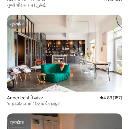
चुप्पी और आराम (लुईस)..
सुपरहोस्ट
सुपरहोस्ट
Anderlecht में लॉफ़्ट
औसत रेटिंग 5 में स
4.83 (157)
'माई लिटिल आर्टिस्टिक पैराडाइज़'
सुपरहोस्ट
सुपरहोस्ट