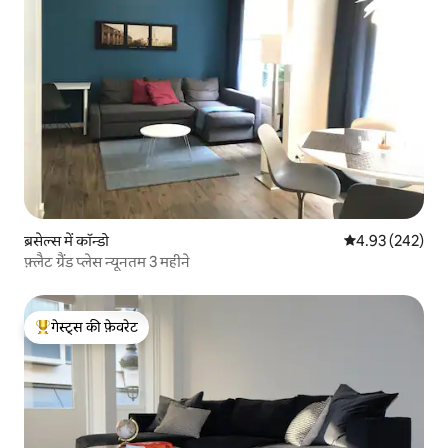
ब्रसेल्स में कॉन्डो
औसत रेटिंग 5 में स
4.93 (242)
फ़्लैट ग्रैंड प्लेस न्यूनतम 3 महीने
गेस्ट्स की फ़ेवरेट
गेस्ट्स का टॉप फ़ेवरेट