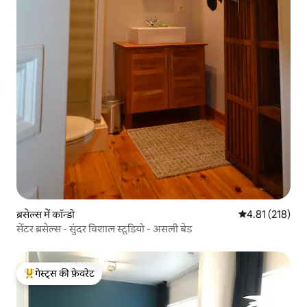
ब्रसेल्स में कॉन्डो
औसत रेटिंग 5 में स
4.81 (218)
सेंटर ब्रसेल्स - सुंदर विशाल स्टूडियो - असली बेड
गेस्ट्स की फ़ेवरेट
गेस्ट्स का टॉप फ़ेवरेट