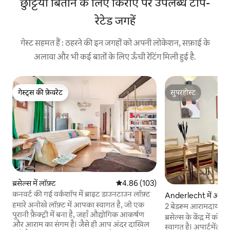
छुट्टियाँ बिताने के लिए किराए पर उपलब्ध टॉप-
रेटेड जगहें
गेस्ट सहमत हैं : ठहरने की इन जगहों को अपनी लोकेशन, सफ़ाई के
अलावा और भी कई बातों के लिए ऊँची रेटिंग मिली हुई है.
गेस्ट्स की फ़ेवरेट
सुपरहोस्ट
गेस्ट्स की फ़ेवरेट
सुपरहोस्ट
ब्रसेल्स में लॉफ़्ट
औसत रेटिंग 5 में से 4.86, 103 समीक्षाएँ
4.86 (103)
कनवर्ट की गई वर्कशॉप में ब्राइट डाउनटाउन लॉफ़्ट
Anderlecht में अपार्ट
हमारे अनोखे लॉफ़्ट में आपका स्वागत है, जो एक
2 बेडरूम आरामदायक अपार्
पुरानी फ़ैक्ट्री में बना है, जहाँ औद्योगिक आकर्षण
ब्रसेल्स के केंद्र में कोज
और आराम का संगम है। जैसे ही आप अंदर दाखिल
स्वागत है। अपार्टमेंट म