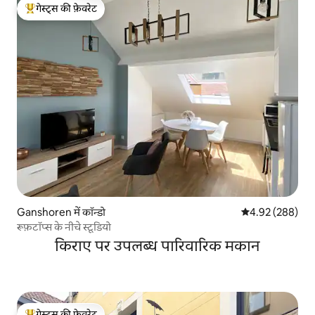
गेस्ट्स की फ़ेवरेट
गेस्ट्स का टॉप फ़ेवरेट
Ganshoren में कॉन्डो
औसत रेटिंग 5 में स
4.92 (288)
रूफ़टॉप्स के नीचे स्टूडियो
किराए पर उपलब्ध पारिवारिक मकान
गेस्ट्स की फ़ेवरेट