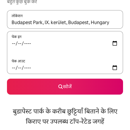
बहुत कुछ बुक करें
लोकेशन
नतीजों के उपलब्ध होने पर, अप और डाउन 'ऐरो की' का इस्तेमाल करके नेविगेट करें
चेक इन
चेक आउट
खोजें
बुडापेस्ट पार्क के करीब छुट्टियाँ बिताने के लिए
किराए पर उपलब्ध टॉप-रेटेड जगहें