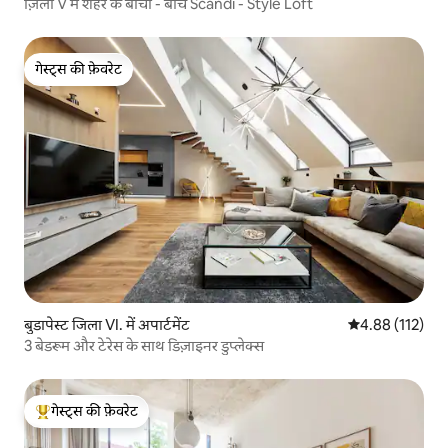
ज़िला V में शहर के बीचों - बीच Scandi - Style Loft
गेस्ट्स की फ़ेवरेट
गेस्ट्स की फ़ेवरेट
बुडापेस्ट जिला VI. में अपार्टमेंट
औसत रेटिंग 5 में स
4.88 (112)
3 बेडरूम और टेरेस के साथ डिज़ाइनर डुप्लेक्स
गेस्ट्स की फ़ेवरेट
गेस्ट्स का टॉप फ़ेवरेट