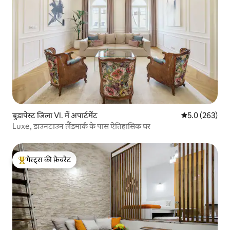
बुडापेस्ट जिला VI. में अपार्टमेंट
औसत रेटिंग 5 में 
5.0 (263)
Luxe, डाउनटाउन लैंडमार्क के पास ऐतिहासिक घर
गेस्ट्स की फ़ेवरेट
गेस्ट्स का टॉप फ़ेवरेट