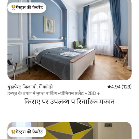
गेस्ट्स की फ़ेवरेट
गेस्ट्स का टॉप फ़ेवरेट
बुडापेस्ट जिला वी. में कॉन्डो
औसत रेटिंग 5 में स
4.94 (123)
डेन्यूब के बगल में मुफ़्त पार्किंग+प्रीमियम फ़्लैट +2BD +
किराए पर उपलब्ध पारिवारिक मकान
गेस्ट्स की फ़ेवरेट
गेस्ट्स का टॉप फ़ेवरेट