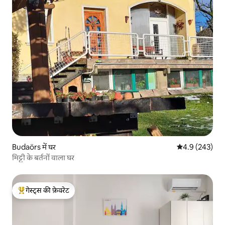
Budaörs में घर
औसत रेटिंग 5 में 
4.9 (243)
मिट्टी के बर्तनों वाला घर
गेस्ट्स की फ़ेवरेट
गेस्ट्स का टॉप फ़ेवरेट