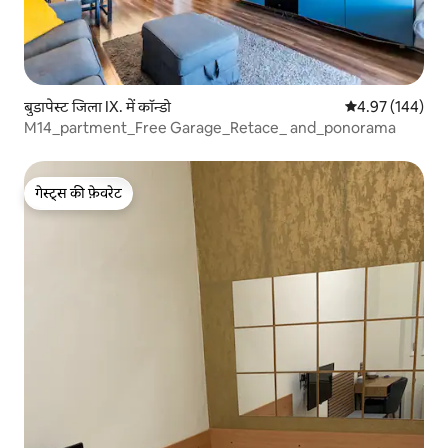
बुडापेस्ट जिला IX. में कॉन्डो
औसत रेटिंग 5 में स
4.97 (144)
M14_partment_Free Garage_Retace_ and_ponorama
गेस्ट्स की फ़ेवरेट
गेस्ट्स की फ़ेवरेट