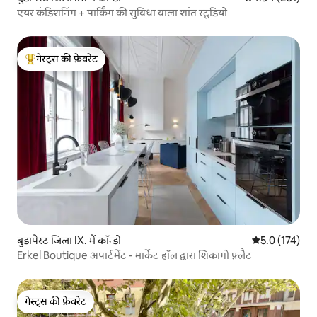
एयर कंडिशनिंग + पार्किंग की सुविधा वाला शांत स्टूडियो
गेस्ट्स की फ़ेवरेट
गेस्ट्स का टॉप फ़ेवरेट
बुडापेस्ट जिला IX. में कॉन्डो
औसत रेटिंग 5 में 
5.0 (174)
Erkel Boutique अपार्टमेंट - मार्केट हॉल द्वारा शिकागो फ़्लैट
गेस्ट्स की फ़ेवरेट
गेस्ट्स की फ़ेवरेट