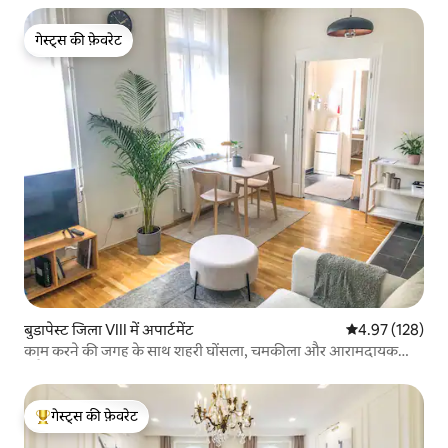
गेस्ट्स की फ़ेवरेट
गेस्ट्स की फ़ेवरेट
बुडापेस्ट जिला VIII में अपार्टमेंट
औसत रेटिंग 5 में स
4.97 (128)
काम करने की जगह के साथ शहरी घोंसला, चमकीला और आरामदायक
फ़्लैट
गेस्ट्स की फ़ेवरेट
गेस्ट्स का टॉप फ़ेवरेट