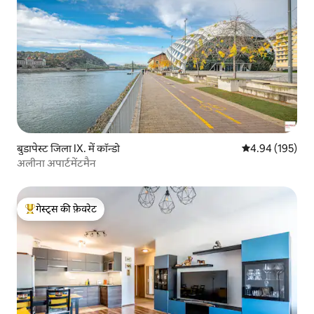
बुडापेस्ट जिला IX. में कॉन्डो
औसत रेटिंग 5 में स
4.94 (195)
अलीना अपार्टमेंटमैन
गेस्ट्स की फ़ेवरेट
गेस्ट्स का टॉप फ़ेवरेट