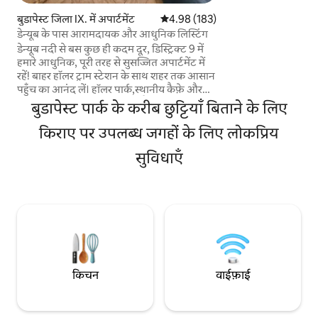
भूमिगत पार्किंग। लोकेश
बुडापेस्ट जिला IX. में अपार्टमेंट
औसत रेटिंग 5 में से 4.98, 183 समीक्षाएँ
4.98 (183)
कैफ़े हैं, उसके ठीक बग
डेन्यूब के पास आरामदायक और आधुनिक लिस्टिंग
सुविधाएँ : फ़ैन-कॉइल 
डेन्यूब नदी से बस कुछ ही कदम दूर, डिस्ट्रिक्ट 9 में
के साथ बड़ा स्मार्ट टी
हमारे आधुनिक, पूरी तरह से सुसज्जित अपार्टमेंट में
सबसे अच्छे पैनोरमिक न
रहें! बाहर हॉलर ट्राम स्टेशन के साथ शहर तक आसान
पहुँच का आनंद लें। हॉलर पार्क,स्थानीय कैफ़े और
यहाँ तक कि एक एस्केप रूम तक पैदल चलें।
बुडापेस्ट पार्क के करीब छुट्टियाँ बिताने के लिए
अपार्टमेंट में हाई - स्पीड वाई - फ़ाई,एक पूर्ण किचन
और वॉशिंग मशीन,सुरक्षित और एयर कंडीशनिंग
किराए पर उपलब्ध जगहों के लिए लोकप्रिय
जैसी सुविधाजनक सुविधाएँ हैं। व्यावसायिक यात्रियों
सुविधाएँ
और पर्यटकों के लिए बुडापेस्ट की सैर करने के लिए
आपके आदर्श आधार के लिए बिल्कुल सही! बाल्ना
टेरेस: 1,8 किमी बुडापेस्ट पार्क: 1,4 किमी MVM
गुंबद:2 किमी
किचन
वाईफ़ाई