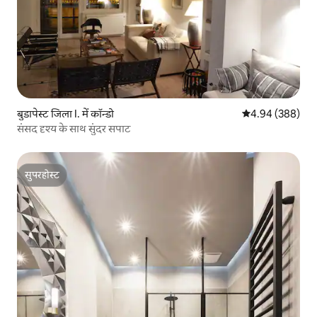
बुडापेस्ट जिला I. में कॉन्डो
औसत रेटिंग 5 में स
4.94 (388)
संसद दृश्य के साथ सुंदर सपाट
सुपरहोस्ट
सुपरहोस्ट