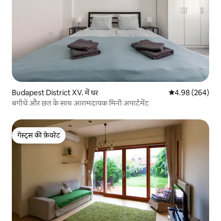
Budapest District XV. में घर
औसत रेटिंग 5 में स
4.98 (264)
बगीचे और छत के साथ आरामदायक मिनी अपार्टमेंट
गेस्ट्स की फ़ेवरेट
गेस्ट्स की फ़ेवरेट