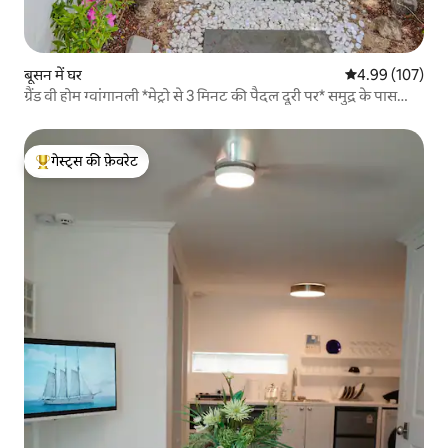
बूसन में घर
औसत रेटिंग 5 में स
4.99 (107)
ग्रैंड वी होम ग्वांगानली *मेट्रो से 3 मिनट की पैदल दूरी पर* समुद्र के पास
जंगल के बीच बगीचा* शांतिपूर्ण * होटल बिस्तर * नेटफ्लिक्स * चेरी ब्लॉसम
स्पॉट के पास
गेस्ट्स की फ़ेवरेट
गेस्ट्स का टॉप फ़ेवरेट