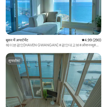
बूसन में अपार्टमेंट
औसत रेटिंग 5 में स
4.99 (290)
헤이븐광안[HAVEN GWANGAN] #광안대교뷰#ओशनव्यू#दो
तरफ़ा खिड़कियाँ#दो कमरे 5 लोगों के लिए#इलेक्ट्रिक मैट#मुफ़्त पार्किंग
सुपरहोस्ट
सुपरहोस्ट