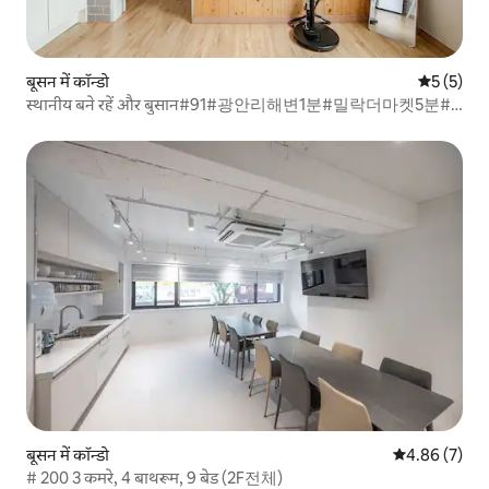
बूसन में कॉन्डो
औसत रेटिंग 5
5 (5)
स्थानीय बने रहें और बुसान#91#광안리해변1분#밀락더마켓5분#
톤쇼우1분#무료짐보관
बूसन में कॉन्डो
औसत रेटिंग 5 में
4.86 (7)
# 200 3 कमरे, 4 बाथरूम, 9 बेड (2F전체)