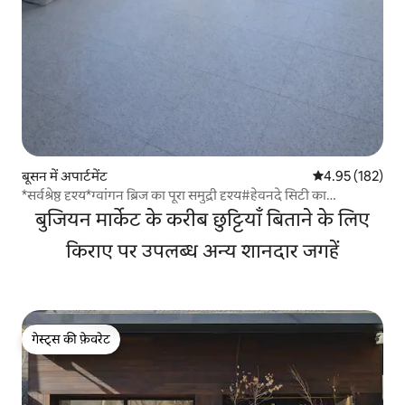
बूसन में अपार्टमेंट
औसत रेटिंग 5 में स
4.95 (182)
*सर्वश्रेष्ठ दृश्य*ग्वांगन ब्रिज का पूरा समुद्री दृश्य#हेवनदे सिटी का
दृश्य#रेस्टोरेंट की यात्रा,#समुद्र तट#मिलाक द मार्केट#समुद्र
बुजियन मार्केट के करीब छुट्टियाँ बिताने के लिए
तट#हीलिंग#हॉलिडे
किराए पर उपलब्ध अन्य शानदार जगहें
गेस्ट्स की फ़ेवरेट
गेस्ट्स की फ़ेवरेट