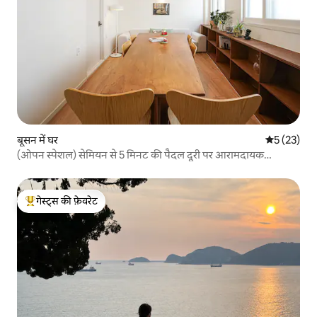
बूसन में घर
औसत रेटिंग 5 
5 (23)
(ओपन स्पेशल) सेमियन से 5 मिनट की पैदल दूरी पर आरामदायक
आवास/3 कमरे·अधिकतम 6 लोगों के लिए·विशाल लिविंग रूम/एजिस्टे/
मुफ्त सामान भंडारण
गेस्ट्स की फ़ेवरेट
गेस्ट्स का टॉप फ़ेवरेट