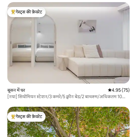
गेस्ट्स की फ़ेवरेट
गेस्ट्स का टॉप फ़ेवरेट
बूसन में घर
औसत रेटिंग 5 में 
4.95 (75)
[नया] सियोमियन स्टेशन/3 कमरे/5 क्वीन बेड/2 बाथरूम/अधिकतम 10
लोग/सामूहिक यात्रा/पारिवारिक यात्रा/65 - इंच टीवी से 1 मिनट की दूरी पर
गेस्ट्स की फ़ेवरेट
गेस्ट्स का टॉप फ़ेवरेट