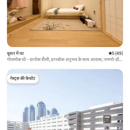
बूसन में घर
औसत रेटिंग 5 
5 (49)
गोलमोक स्टे - हानोक शैली, हानबोक अनुभव के साथ आवास, नामपो-डोंग,
नाइट मार्केट 5 मिनट
गेस्ट्स की फ़ेवरेट
गेस्ट्स की फ़ेवरेट