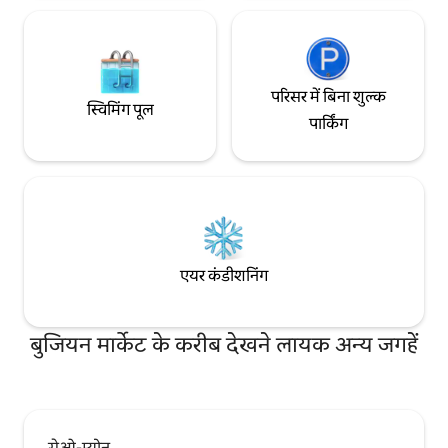
टेबल - किचन रेफ़्रिजरेटर, वालमुडा माइक्रोवेव,
वालमुडा कॉफ़ी पॉट, नेस्
डाइनिंग टेबल, कुर्सिया
सेट
परिसर में बिना शुल्क
स्विमिंग पूल
पार्किंग
एयर कंडीशनिंग
बुजियन मार्केट के करीब देखने लायक अन्य जगहें
सेओ-म्योन