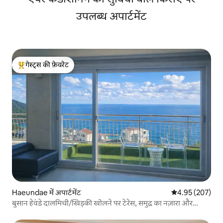
स्टोर
उपलब्ध अपार्टमेंट
गेस्ट्स की फ़ेवरेट
गेस्ट्स का टॉप फ़ेवरेट
Haeundae में अपार्टमेंट
औसत रेटिंग 5 में स
4.95 (207)
बुसान हेवंडे दालमिची/खिड़की खोलने पर टेरेस, समुद्र का नज़ारा और
आराम/पारिवारिक यात्रा/मुफ़्त पार्किंग/