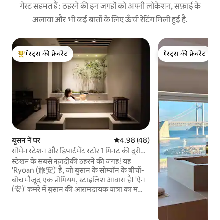
गेस्ट सहमत हैं : ठहरने की इन जगहों को अपनी लोकेशन, सफ़ाई के
अलावा और भी कई बातों के लिए ऊँची रेटिंग मिली हुई है.
गेस्ट्स की फ़ेवरेट
गेस्ट्स की फ़ेवरेट
गेस्ट्स का टॉप फ़ेवरेट
गेस्ट्स की फ़ेवरेट
बूसन में घर
औसत रेटिंग 5 में से 4.98, 48 समीक्षाएँ
4.98 (48)
सोमेन स्टेशन और डिपार्टमेंट स्टोर 1 मिनट की दूरी
पर/बड़ा पारिवारिक आवास/जकूजी और पारंपरिक
स्टेशन के सबसे नज़दीकी ठहरने की जगह! यह
चाय उपलब्ध/20 के दशक के मेज़बान द्वारा सीधे
'Ryoan (旅安)' है, जो बुसान के सोम्यॉन के बीचों-
संचालित
बीच मौजूद एक प्रीमियम, स्टाइलिश आवास है। 'ऐन
(安)' कमरे में बुसान की आरामदायक यात्रा का मज़ा
लें, जहाँ विशाल जगह, जकूज़ी और पारंपरिक
कोरियाई चाय समारोह का अनुभव मिलता है। ✨ नीचे
दिए गए प्रकार के मेहमानों के लिए सुझाया गया: ✔