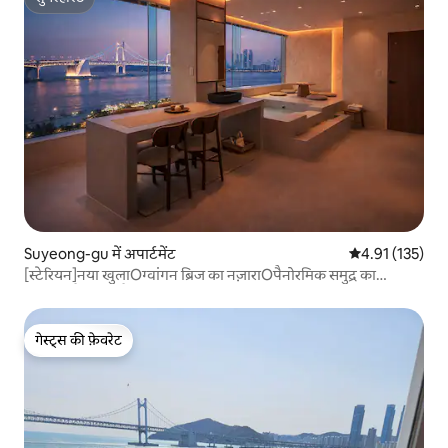
सुपरहोस्ट
Suyeong-gu में अपार्टमेंट
औसत रेटिंग 5 में स
4.91 (135)
[स्टेरियन]नया खुलाOग्वांगन ब्रिज का नज़ाराOपैनोरमिक समुद्र का
नज़ाराOजैकूज़ीOवैध आवासONetflixOSESCO संक्रमण नियंत्रण
गेस्ट्स की फ़ेवरेट
गेस्ट्स की फ़ेवरेट