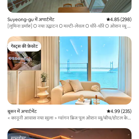
Suyeong-gu में अपार्टमेंट
औसत रेटिंग 5 में स
4.85 (298)
[लुमिना डर्मारू] O नया उद्घाटन O मल्टी-लेवल O धीरे-धीरे O ओशन व्यू O
ओपन टेरेस O ग्वांगान ब्रिज O ग्वांगान-री O
गेस्ट्स की फ़ेवरेट
गेस्ट्स की फ़ेवरेट
बूसन में अपार्टमेंट
औसत रेटिंग 5 में स
4.99 (235)
< कानूनी आवास नया खुला > ग्वांगन ब्रिज पूल ओशन व्यू/बीच/होटल के
बिस्तर के सामने/अधिकतम 6 लोग/Anri कोठी
सुपरहोस्ट