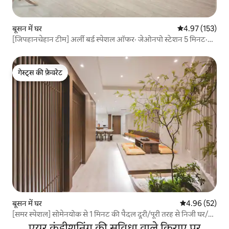
बूसन में घर
औसत रेटिंग 5 में स
4.97 (153)
[जिपहानचेहान टीम] अर्ली बर्ड स्पेशल ऑफर· जेओनपो स्टेशन 5 मिनट·
सोमेन 2 मिनट· ग्वांगनरी 15 मिनट· निजी एकल घर
गेस्ट्स की फ़ेवरेट
गेस्ट्स की फ़ेवरेट
बूसन में घर
औसत रेटिंग 5 में 
4.96 (52)
[समर स्पेशल] सोमेनयोक से 1 मिनट की पैदल दूरी/पूरी तरह से निजी घर/
परिवार की यात्रा के लिए विशेष/2 बाथरूम, 4 बेड/पहली मंजिल पर सुविधा
एयर कंडीशनिंग की सुविधा वाले किराए पर