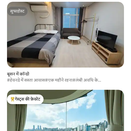
सुपरहोस्ट
सुपरहोस्ट
बूसन में कॉन्डो
#हेवनडे में सस्ता आवास#एक महीने रहना#लंबी अवधि के
लिए#व्यावसायिक यात्रा#प्रैक्टिस#डिजिटल नोमैड
गेस्ट्स की फ़ेवरेट
गेस्ट्स का टॉप फ़ेवरेट