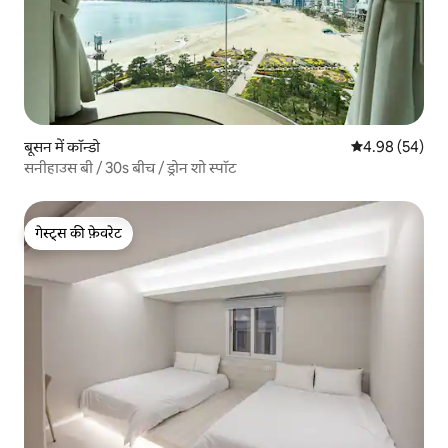
बूसन में कॉन्डो
औसत रेटिंग 5 में 
4.98 (54)
सनीहाउस बी / 30s बीच / ड्रोन शो स्पॉट
गेस्ट्स की फ़ेवरेट
गेस्ट्स की फ़ेवरेट