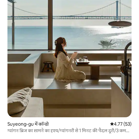
Suyeong-gu में कॉन्डो
औसत रेटिंग 5 में 
4.77 (53)
ग्वांगन ब्रिज का सामने का दृश्य/ग्वांगनरी से 1 मिनट की पैदल दूरी/3 कमरों
वाला बड़ा आवास “मेरुमुरीदा, गोज़नेट”