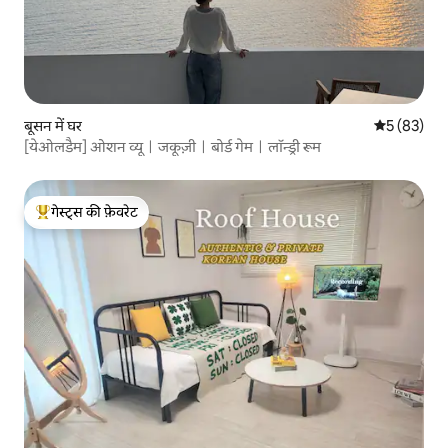
बूसन में घर
औसत रेटिंग 5 
5 (83)
[येओलडैम] ओशन व्यूㅣजकूज़ीㅣबोर्ड गेमㅣलॉन्ड्री रूम
गेस्ट्स की फ़ेवरेट
गेस्ट्स का टॉप फ़ेवरेट