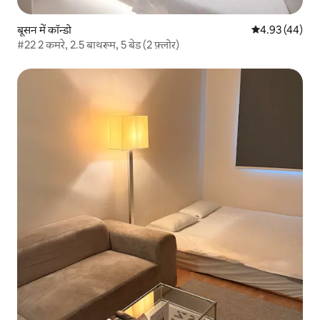
बूसन में कॉन्डो
औसत रेटिंग 5 में 
4.93 (44)
#22 2 कमरे, 2.5 बाथरूम, 5 बेड (2 फ़्लोर)