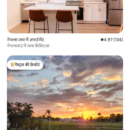
नेपल्स उत्तर में अपार्टमेंट
औसत रेटिंग 5 में स
4.97 (134)
नेपल्स#2 में लास कैसिटास
गेस्ट्स की फ़ेवरेट
गेस्ट्स का टॉप फ़ेवरेट