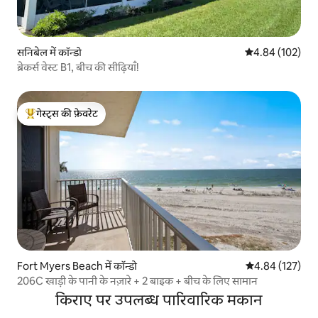
सनिबेल में कॉन्डो
औसत रेटिंग 5 में स
4.84 (102)
ब्रेकर्स वेस्ट B1, बीच की सीढ़ियाँ!
गेस्ट्स की फ़ेवरेट
गेस्ट्स का टॉप फ़ेवरेट
Fort Myers Beach में कॉन्डो
औसत रेटिंग 5 में स
4.84 (127)
206C खाड़ी के पानी के नज़ारे + 2 बाइक + बीच के लिए सामान
किराए पर उपलब्ध पारिवारिक मकान