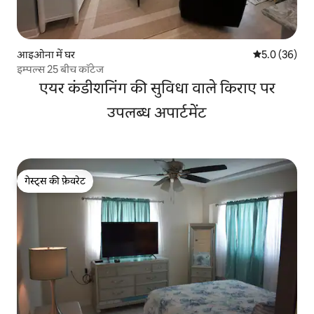
आइओना में घर
औसत रेटिंग 5 में
5.0 (36)
इम्पल्स 25 बीच कॉटेज
एयर कंडीशनिंग की सुविधा वाले किराए पर
उपलब्ध अपार्टमेंट
गेस्ट्स की फ़ेवरेट
गेस्ट्स की फ़ेवरेट