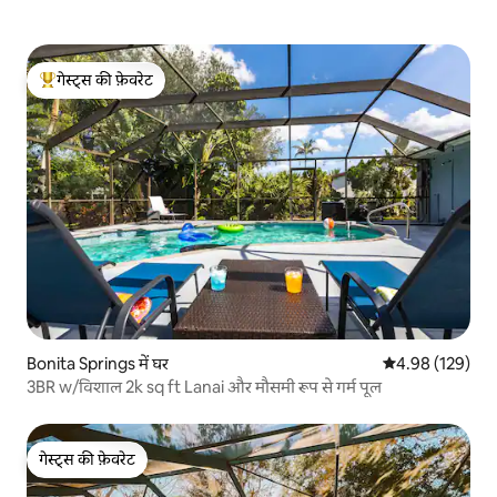
गेस्ट्स की फ़ेवरेट
गेस्ट्स का टॉप फ़ेवरेट
Bonita Springs में घर
औसत रेटिंग 5 में स
4.98 (129)
3BR w/विशाल 2k sq ft Lanai और मौसमी रूप से गर्म पूल
गेस्ट्स की फ़ेवरेट
गेस्ट्स की फ़ेवरेट