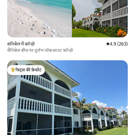
सनिबेल में कॉन्डो
औसत रेटिंग 5 में 
4.9 (263)
सैनिबेल बीच पर दुर्लभ वॉकआउट कॉन्डो
गेस्ट्स की फ़ेवरेट
गेस्ट्स का टॉप फ़ेवरेट