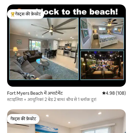
गेस्ट्स की फ़ेवरेट
गेस्ट्स का टॉप फ़ेवरेट
Fort Myers Beach में अपार्टमेंट
औसत रेटिंग 5 में स
4.98 (108)
स्टाइलिश + आधुनिक! 2 बेड 2 बाथ। बीच से 1 ब्लॉक दूर!
गेस्ट्स की फ़ेवरेट
गेस्ट्स की फ़ेवरेट