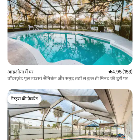
आइओना में घर
औसत रेटिंग 5 में स
4.95 (153)
वॉटरफ़्रंट पूल हाउस। सैनिबेल और समुद्र तटों से कुछ ही मिनट की दूरी पर
गेस्ट्स की फ़ेवरेट
गेस्ट्स की फ़ेवरेट