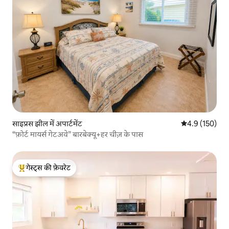
साइप्रस झील में अपार्टमेंट
औसत रेटिंग 5 में 
4.9 (150)
“फ़ोर्ट मायर्स गेटअवे” बारबेक्यू+हर चीज़ के पास
गेस्ट्स की फ़ेवरेट
गेस्ट्स का टॉप फ़ेवरेट