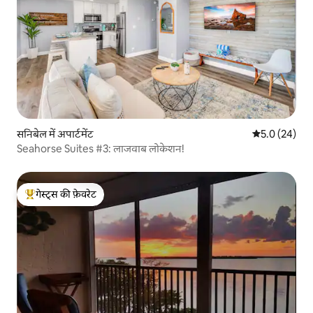
सनिबेल में अपार्टमेंट
औसत रेटिंग 5 में
5.0 (24)
Seahorse Suites #3: लाजवाब लोकेशन!
गेस्ट्स की फ़ेवरेट
गेस्ट्स का टॉप फ़ेवरेट