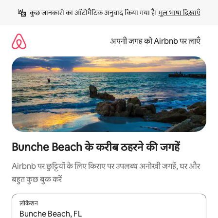
इसे
कुछ जानकारी का ऑटोमैटिक अनुवाद किया गया है। 
मूल भाषा दिखाएँ
छोड़कर
सीधा
कॉन्टेंट
अपनी जगह को Airbnb पर लाएँ
पर
जाएँ
Bunche Beach के करीब ठहरने की जगहें
Airbnb पर छुट्टियों के लिए किराए पर उपलब्ध अनोखी जगहें, घर और
बहुत कुछ बुक करें
लोकेशन
नतीजों के उपलब्ध होने पर, अप और डाउन 'ऐरो की' का इस्तेमाल करके नेविगेट करें