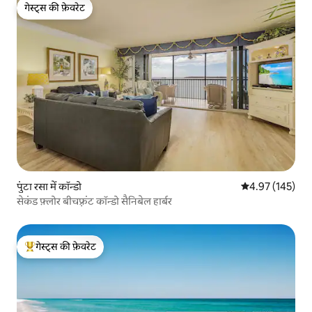
गेस्ट्स की फ़ेवरेट
गेस्ट्स की फ़ेवरेट
पुंटा रसा में कॉन्डो
औसत रेटिंग 5 में स
4.97 (145)
सेकंड फ़्लोर बीचफ़्रंट कॉन्डो सैनिबेल हार्बर
गेस्ट्स की फ़ेवरेट
गेस्ट्स का टॉप फ़ेवरेट