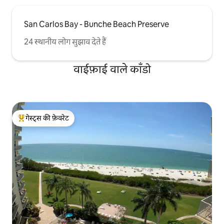
आप निजी पूल, शानदार लोकेशन और आराम करने
के लिए ढेर सारी जगह वाली फ़्लोरिडा में मौजूद एक
आरामदायक छुट्टियों वाली किराए की जगह तलाश
San Carlos Bay - Bunche Beach Preserve
रहे हैं, तो Sunseeker आपका स्वागत करने के लिए
तैयार है।
24 स्थानीय लोग सुझाव देते हैं
वाईफ़ाई वाले काँडो
गेस्ट्स की फ़ेवरेट
गेस्ट्स का टॉप फ़ेवरेट