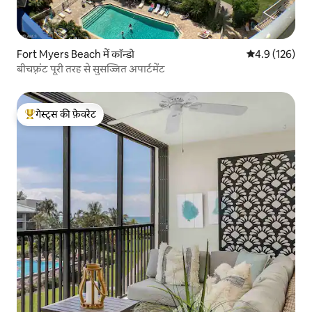
Fort Myers Beach में कॉन्डो
औसत रेटिंग 5 में 
4.9 (126)
बीचफ़्रंट पूरी तरह से सुसज्जित अपार्टमेंट
गेस्ट्स की फ़ेवरेट
गेस्ट्स का टॉप फ़ेवरेट