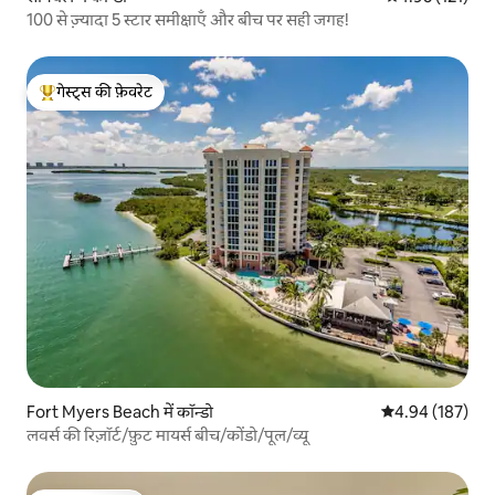
100 से ज़्यादा 5 स्टार समीक्षाएँ और बीच पर सही जगह!
गेस्ट्स की फ़ेवरेट
गेस्ट्स का टॉप फ़ेवरेट
Fort Myers Beach में कॉन्डो
औसत रेटिंग 5 में स
4.94 (187)
लवर्स की रिज़ॉर्ट/फ़ुट मायर्स बीच/कोंडो/पूल/व्यू