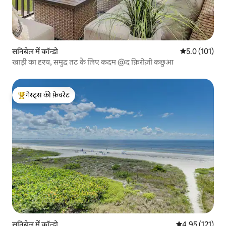
सनिबेल में कॉन्डो
औसत रेटिंग 5 में
5.0 (101)
खाड़ी का दृश्य, समुद्र तट के लिए कदम @द फ़िरोज़ी कछुआ
गेस्ट्स की फ़ेवरेट
गेस्ट्स का टॉप फ़ेवरेट
सनिबेल में कॉन्डो
औसत रेटिंग 5 में स
4.95 (121)