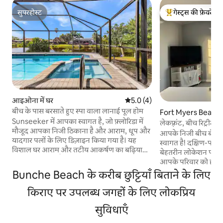
सुपरहोस्ट
गेस्ट्स की फ़ेवरेट
सुपरहोस्ट
गेस्ट्स का टॉप फ़ेवरेट
आइओना में घर
औसत रेटिंग 5 में से 5.0, 4 समीक्षाएँ
5.0 (4)
बीच के पास बरसाते हुए स्पा वाला लानाई पूल होम
Fort Myers Beach मे
Sunseeker में आपका स्वागत है, जो फ़्लोरिडा में
लेकफ़्रंट, बीच रिट्रीट!
मौजूद आपका निजी ठिकाना है और आराम, धूप और
आपके निजी बीच बंगले व
यादगार पलों के लिए डिज़ाइन किया गया है। यह
स्वागत है! दक्षिण-पश्चि
विशाल घर आराम और तटीय आकर्षण का बढ़िया
बेहतरीन लोकेशन पर 
मिश्रण पेश करता है, जिसमें एक हीटेड सॉल्टवॉटर
आपके परिवार को हर ची
पूल और पूरी तरह से बंद लानाई के अंदर स्पा है—जो
आपकी छुट्टियाँ बिलकुल प
Bunche Beach के करीब छुट्टियाँ बिताने के लिए
गर्म दिनों, सूर्यास्त के कॉकटेल और पानी के किनारे
फ़ोर्ट मायर्स बीच के समुद
शांत शामों का मज़ा लेने के लिए बिल्कुल सही है। चाहे
किराए पर उपलब्ध जगहों के लिए लोकप्रिय
बीच से 2 मील और सैनि
आप पूल के किनारे आराम कर रहे हों, आँगन में ग्रिल
कॉज़वे से सिर्फ़ 2 मील की दूरी पर
कर रहे हों या फिर बगुले और ऊदबिलाव जैसे स्थानीय
सुविधाएँ
ठीक बाहर एक ट्रॉली स्टॉ
वन्यजीवों को गुज़रते हुए देख रहे हों, यहाँ हर पल
बीच तक आसानी से पहु