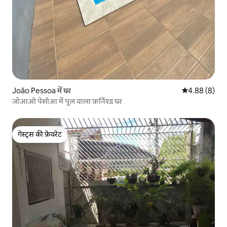
João Pessoa में घर
औसत रेटिंग 5 में
4.88 (8)
जोआओ पेसोआ में पूल वाला फ़र्निश्ड घर
गेस्ट्स की फ़ेवरेट
गेस्ट्स की फ़ेवरेट