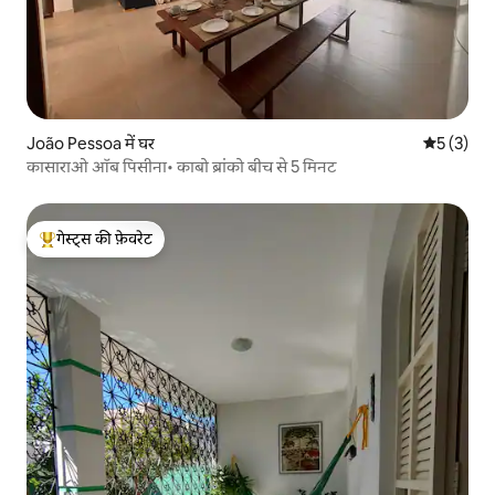
João Pessoa में घर
औसत रेटिंग 5
5 (3)
कासाराओ ऑब पिसीना• काबो ब्रांको बीच से 5 मिनट
गेस्ट्स की फ़ेवरेट
गेस्ट्स का टॉप फ़ेवरेट