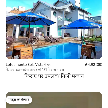
Loteamento Bela Vista में घर
औसत रेटिंग 5 में 
4.92 (38)
पैराइबा इंटरमारेस काबेदेलो 131 में बीच हाउस
किराए पर उपलब्ध निजी मकान
गेस्ट्स की फ़ेवरेट
गेस्ट्स की फ़ेवरेट