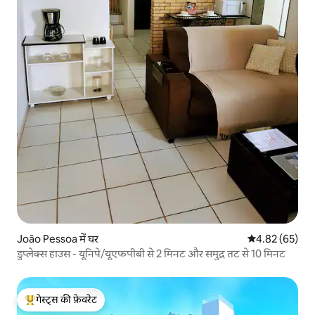
João Pessoa में घर
औसत रेटिंग 5 में 
4.82 (65)
डुप्लेक्स हाउस - यूनिपे/यूएफपीबी से 2 मिनट और समुद्र तट से 10 मिनट
गेस्ट्स की फ़ेवरेट
गेस्ट्स का टॉप फ़ेवरेट