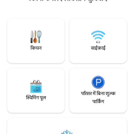
और 3 AMB के लिए MESA.SALA के साथ
चाहते हैं। कृपया ध्यान दें: ठहरने के अंत में आपसे
कियोस्क, कक्ष JANTAR.WC सामाजिक, इनडोर
ऊर्जा और पानी के लिए
TV.COM ROOM 4 बेडरूम c\ air। उनमें से 3 में। 1
प्रारंभिक रजिस्ट्रेशन 
डबल QRTO, 1 ट्रिपल सुइट ( युगल+SOLT) 1
अनुबंध के अंत में इस
आउटडोर डबल सुइट+1 परिवार सुइट (डबल बेड+
SOLT) एक PQ से जुड़ा हुआ है। बेडरूम (डबल बेड)
किचन
वाईफ़ाई
परिसर में बिना शुल्क
स्विमिंग पूल
पार्किंग