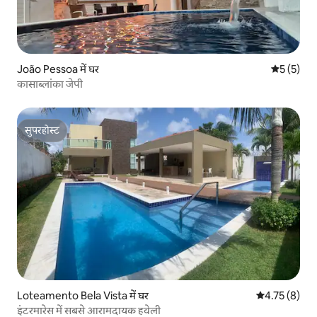
João Pessoa में घर
औसत रेटिंग 5
5 (5)
कासाब्लांका जेपी
सुपरहोस्ट
सुपरहोस्ट
Loteamento Bela Vista में घर
औसत रेटिंग 5 मे
4.75 (8)
इंटरमारेस में सबसे आरामदायक हवेली