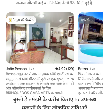
अलावा और भी कई बातों के लिए ऊँची रेटिंग मिली हुई है.
गेस्ट्स की फ़ेवरेट
सुपरहोस्ट
गेस्ट्स का टॉप फ़ेवरेट
सुपरहोस्ट
João Pessoa में घर
औसत रेटिंग 5 में से 4.92, 129 समीक्षाएँ
4.92 (129)
Bessa में घर
Bessa समुद्र तट से आरामदायक 400 एमटीएस घर
प्रियानो शरण घर।
समुद्र तट से 400 मीटर की दूरी पर एक सुपर LIMPA
सिर्फ आपके और आपके
water.It एक बाइक पथ के साथ एक पार्क के सामने
वातावरण में "बीच हाउ
और व्हीलचेयर उपयोगकर्ता के लिए
अवकाश के वातावरण का
BRINQUEDOS.CASA APTA के सामने।
इस घर में चरित्र और आराम 
रेस्तरां,बैंकों,मॉल से 250MTS। झूला के साथ
के आराम को देखते हुए,
बुस्तो डे तमंडारे के करीब किराए पर उपलब्ध
बालकनी, REFEIÇãOO.JARDIM के लिए 2 टेबल
शुरुआती खरीदारी, मेहमा
के साथ, 2 CARROS.CHURRASQ के लिए स्थान
मकानों के लिए लोकप्रिय सुविधाएँ
चुनता है जो वे अपने आ