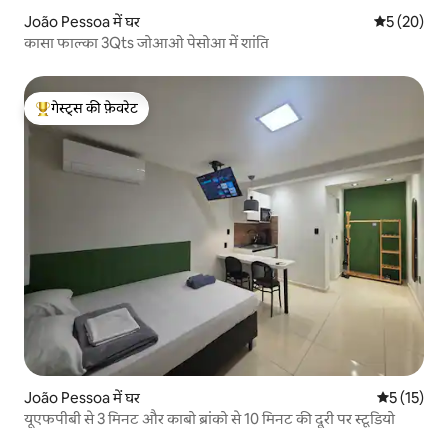
João Pessoa में घर
औसत रेटिंग 5 
5 (20)
कासा फाल्का 3Qts जोआओ पेसोआ में शांति
गेस्ट्स की फ़ेवरेट
गेस्ट्स का टॉप फ़ेवरेट
João Pessoa में घर
औसत रेटिंग 5 
5 (15)
यूएफपीबी से 3 मिनट और काबो ब्रांको से 10 मिनट की दूरी पर स्टूडियो