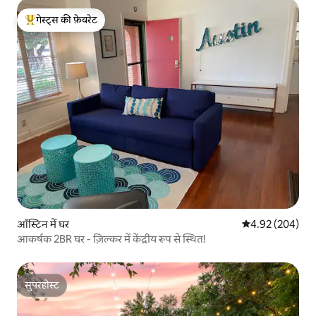
गेस्ट्स की फ़ेवरेट
गेस्ट्स का टॉप फ़ेवरेट
ऑस्टिन में घर
औसत रेटिंग 5 में स
4.92 (204)
आकर्षक 2BR घर - ज़िल्कर में केंद्रीय रूप से स्थित!
सुपरहोस्ट
सुपरहोस्ट