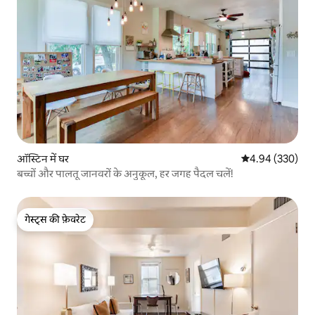
ऑस्टिन में घर
औसत रेटिंग 5 में स
4.94 (330)
बच्चों और पालतू जानवरों के अनुकूल, हर जगह पैदल चलें!
गेस्ट्स की फ़ेवरेट
गेस्ट्स की फ़ेवरेट