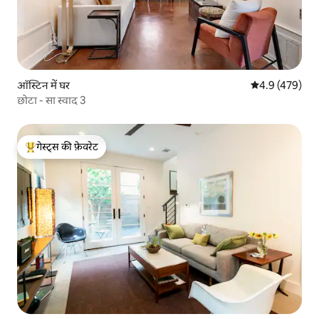
ऑस्टिन में घर
औसत रेटिंग 5 में 
4.9 (479)
छोटा - सा स्वाद 3
गेस्ट्स की फ़ेवरेट
गेस्ट्स का टॉप फ़ेवरेट