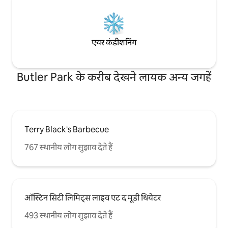
दूरी पर, SoCo, Barton Springs, 6th Street,
Rainey और Red River। पामर इवेंट सेंटर, लॉन्ग
सेंटर और ऑडिटोरियम शोर केवल एक ब्लॉक दूर है।
बस स्टॉप और साइकिल स्टेशन (बाइक किराए पर
लेना) एक ब्लॉक दूर भी है और आप ऑस्टिन में किसी
एयर कंडीशनिंग
भी स्थान पर आसानी से Uber या Lyft कर सकते हैं।
Butler Park के करीब देखने लायक अन्य जगहें
Terry Black's Barbecue
767 स्थानीय लोग सुझाव देते हैं
ऑस्टिन सिटी लिमिट्स लाइव एट द मूडी थियेटर
493 स्थानीय लोग सुझाव देते हैं