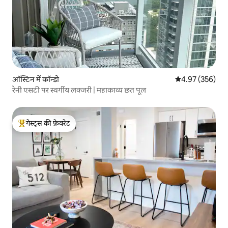
ऑस्टिन में कॉन्डो
औसत रेटिंग 5 में स
4.97 (356)
रेनी एसटी पर स्वर्गीय लक्जरी | महाकाव्य छत पूल
गेस्ट्स की फ़ेवरेट
गेस्ट्स का टॉप फ़ेवरेट