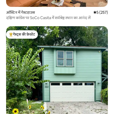
ऑस्टिन में गेस्टहाउस
औसत रेटिंग 5 मे
5 (257)
दक्षिण कांग्रेस पर SoCo Casita में सर्वश्रेष्ठ स्थान का आनंद लें
गेस्ट्स की फ़ेवरेट
गेस्ट्स का टॉप फ़ेवरेट