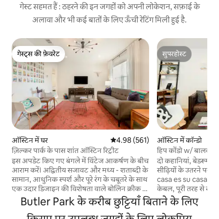
गेस्ट सहमत हैं : ठहरने की इन जगहों को अपनी लोकेशन, सफ़ाई के
अलावा और भी कई बातों के लिए ऊँची रेटिंग मिली हुई है.
गेस्ट्स की फ़ेवरेट
सुपरहोस्ट
गेस्ट्स की फ़ेवरेट
सुपरहोस्ट
ऑस्टिन में घर
औसत रेटिंग 5 में से 4.98, 561 समीक्षाएँ
4.98 (561)
ऑस्टिन में कॉन्डो
ज़िल्कर पार्क के पास शांत ऑस्टिन रिट्रीट
हिप कोंडो w/ बालकनी 
जायज़ा लें
इस अपडेट किए गए बंगले में विंटेज आकर्षण के बीच
दो कहानियां, बेडरूम और प
आराम करें। अद्वितीय सजावट और मध्य - शताब्दी के
सीढ़ियों के उतरने पर आध
सामान, आधुनिक स्पर्श और पूरे रंग के चबूतरे के साथ
casa es su casa! आप
एक उदार डिजाइन की विशेषता वाले बोलिन क्रीक में
केबल, पूरी तरह से स्ट
स्थित एक समकालीन घर में ताज़ा महसूस करें। हम
रूम तक मुफ़्त पहुँच ह
Butler Park के करीब छुट्टियाँ बिताने के लिए
स्वास्थ्य और कल्याण को बहुत गंभीरता से लेते हैं।
लिए आरामदायक साफ कपड
हमने नए और अधिक कड़े सफ़ाई प्रोटोकॉल लागू
किराए पर उपलब्ध जगहों के लिए लोकप्रिय
लिए स्थानों और करने 