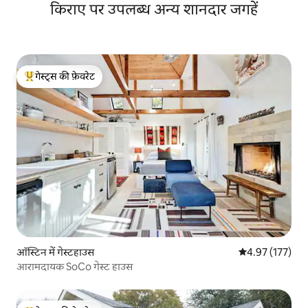
किराए पर उपलब्ध अन्य शानदार जगहें
गेस्ट्स की फ़ेवरेट
गेस्ट्स का टॉप फ़ेवरेट
ऑस्टिन में गेस्टहाउस
औसत रेटिंग 5 में स
4.97 (177)
आरामदायक SoCo गेस्ट हाउस