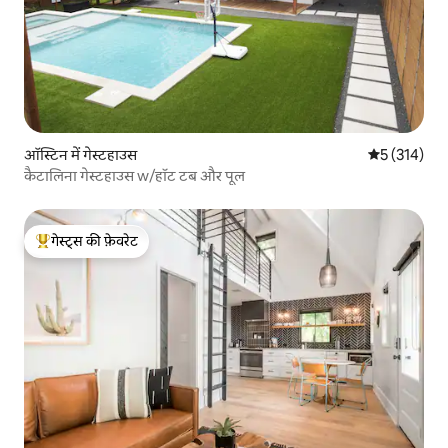
ऑस्टिन में गेस्टहाउस
औसत रेटिंग 5 म
5 (314)
कैटालिना गेस्टहाउस w/हॉट टब और पूल
गेस्ट्स की फ़ेवरेट
गेस्ट्स का टॉप फ़ेवरेट