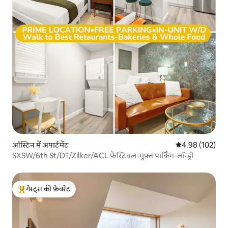
ऑस्टिन में अपार्टमेंट
औसत रेटिंग 5 में स
4.98 (102)
SXSW/6th St/DT/Zilker/ACL फ़ेस्टिवल-मुफ़्त पार्किंग-लॉन्ड्री
गेस्ट्स की फ़ेवरेट
गेस्ट्स का टॉप फ़ेवरेट