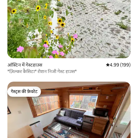
ऑस्टिन में गेस्टहाउस
औसत रेटिंग 5 में स
4.99 (199)
*ज़िल्कर कैसिटा* रोशन निजी गेस्ट हाउस*
गेस्ट्स की फ़ेवरेट
गेस्ट्स की फ़ेवरेट