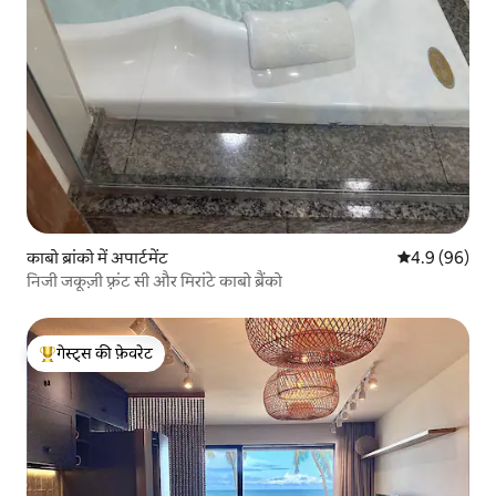
काबो ब्रांको में अपार्टमेंट
औसत रेटिंग 5 में
4.9 (96)
निजी जकूज़ी फ़्रंट सी और मिरांटे काबो ब्रैंको
गेस्ट्स की फ़ेवरेट
गेस्ट्स का टॉप फ़ेवरेट