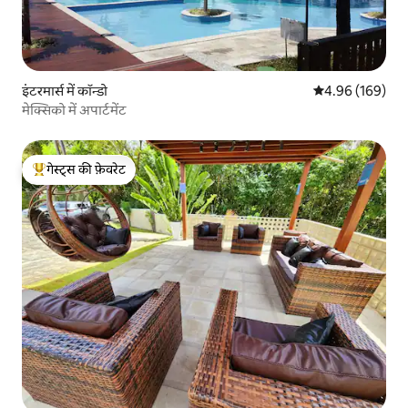
इंटरमार्स में कॉन्डो
औसत रेटिंग 5 में स
4.96 (169)
मेक्सिको में अपार्टमेंट
गेस्ट्स की फ़ेवरेट
गेस्ट्स का टॉप फ़ेवरेट