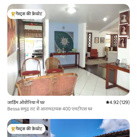
गेस्ट्स की फ़ेवरेट
गेस्ट्स का टॉप फ़ेवरेट
जार्डिम ओशेनिया में घर
औसत रेटिंग 5 में स
4.92 (129)
Bessa समुद्र तट से आरामदायक 400 एमटीएस घर
गेस्ट्स की फ़ेवरेट
गेस्ट्स का टॉप फ़ेवरेट