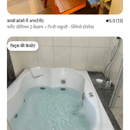
काबो ब्रांको में अपार्टमेंट
औसत रेटिंग 5 मे
5.0 (13)
फ्लैट प्रीमियम 2 बेडरूम + निजी जकूज़ी - क्लियो होस्पेडा
गेस्ट्स की फ़ेवरेट
गेस्ट्स की फ़ेवरेट