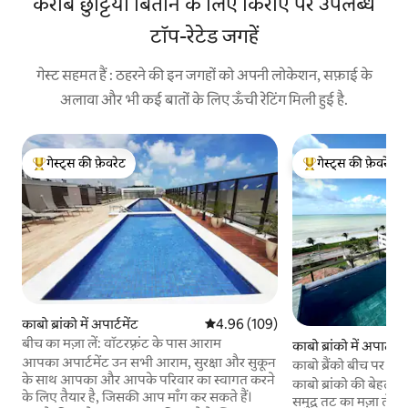
करीब छुट्टियाँ बिताने के लिए किराए पर उपलब्ध
टॉप-रेटेड जगहें
गेस्ट सहमत हैं : ठहरने की इन जगहों को अपनी लोकेशन, सफ़ाई के
अलावा और भी कई बातों के लिए ऊँची रेटिंग मिली हुई है.
गेस्ट्स की फ़ेवरेट
गेस्ट्स की फ़ेवरेट
गेस्ट्स का टॉप फ़ेवरेट
गेस्ट्स का टॉप फ़ेवरेट
काबो ब्रांको में अपार्टमेंट
औसत रेटिंग 5 में से 4.96, 109 समीक्षाएँ
4.96 (109)
बीच का मज़ा लें: वॉटरफ़्रंट के पास आराम
काबो ब्रांको में अपार्टमें
आपका अपार्टमेंट उन सभी आराम, सुरक्षा और सुकून
काबो ब्रैंको बीच पर Ap
के साथ आपका और आपके परिवार का स्वागत करने
पर 350Mb
काबो ब्रांको की बेहतरी
के लिए तैयार है, जिसकी आप माँग कर सकते हैं।
समुद्र तट का मज़ा लें 🏖