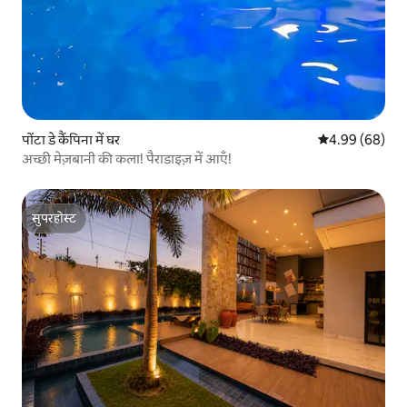
पोंटा डे कैंपिना में घर
औसत रेटिंग 5 में 
4.99 (68)
अच्छी मेज़बानी की कला! पैराडाइज़ में आएँ!
सुपरहोस्ट
सुपरहोस्ट