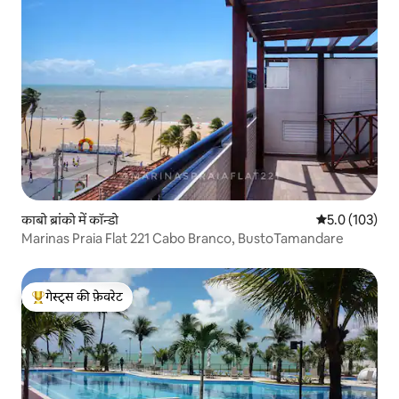
काबो ब्रांको में कॉन्डो
औसत रेटिंग 5 में 
5.0 (103)
Marinas Praia Flat 221 Cabo Branco, BustoTamandare
गेस्ट्स की फ़ेवरेट
गेस्ट्स का टॉप फ़ेवरेट