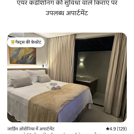
एयर कंडीशनिंग की सुविधा वाले किराए पर
उपलब्ध अपार्टमेंट
गेस्ट्स की फ़ेवरेट
गेस्ट्स का टॉप फ़ेवरेट
जार्डिम ओशेनिया में अपार्टमेंट
औसत रेटिंग 5 में 
4.9 (129)