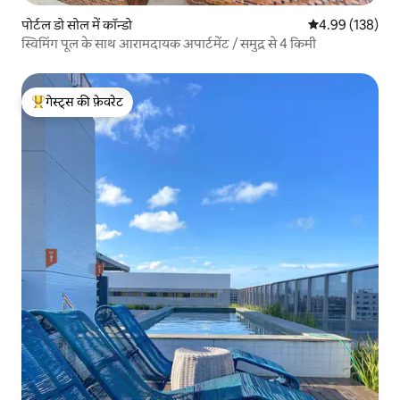
पोर्टल डो सोल में कॉन्डो
औसत रेटिंग 5 में स
4.99 (138)
स्विमिंग पूल के साथ आरामदायक अपार्टमेंट / समुद्र से 4 किमी
गेस्ट्स की फ़ेवरेट
गेस्ट्स का टॉप फ़ेवरेट