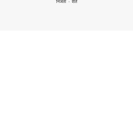
निजता
शर्तें