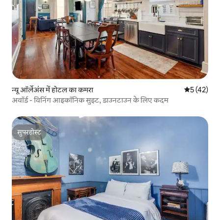
न्यू ऑर्लेअंस में होटल का कमरा
औसत रेटिंग 5 
5 (42)
अवॉर्ड - विनिंग आइकॉनिक सुइट, डाउनटाउन के लिए कदम
सुपरहोस्ट
सुपरहोस्ट