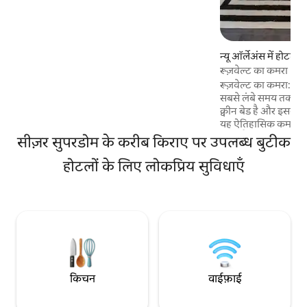
बनाते हैं, जहाँ आप मिड-सेंचुरी की स्टाइलिश चीज़ों
पर आराम कर सकते हैं या डेस्क पर काम कर सकते हैं,
जो अधिकतम 2 मेहमानों के लिए बिल्कुल सही है।
हमारे प्रोवेनेंस सिग्नेचर्स का आनंद लें, जिनमें
न्यू ऑर्लेअंस में होटल
Well+Fit किट और स्लीप एक्सपीरियंस के साथ-
रूज़वेल्ट का कमरा
साथ हमारा स्थानीय प्रभाव वाला ऑनर बार और मुफ़्त
वाई-फ़ाई शामिल हैं।
रूज़वेल्ट का कमरा: होटल
सबसे लंबे समय तक रहने वाले न
क्वीन बेड है और इसकी 
यह ऐतिहासिक कमरा ओस 
स्थित है, जहाँ से लासे
सीज़र सुपरडोम के करीब किराए पर उपलब्ध बुटीक
सांस्कृतिक गलियारे का नज़
होटलों के लिए लोकप्रिय सुविधाएँ
क्यूरेटेड आर्टवर्क है, ज
रैंडोल्फ़ और लंबे समय 
क्रोमकास्ट क्षमताओं व
मार्शल ब्लूटूथ स्पीकर शामिल हैं। 
द्वारा दिए गए बाथ उत्प
किचन
वाईफ़ाई