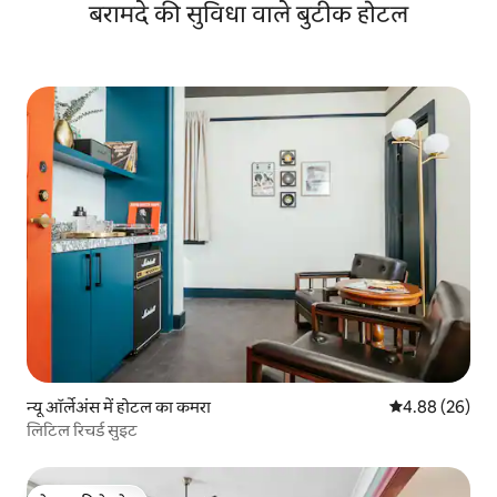
बरामदे की सुविधा वाले बुटीक होटल
न्यू ऑर्लेअंस में होटल का कमरा
औसत रेटिंग 5 में 
4.88 (26)
लिटिल रिचर्ड सुइट