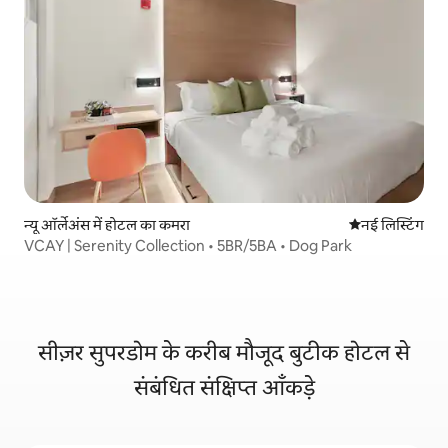
न्यू ऑर्लेअंस में होटल का कमरा
ठहरने की नई जग
नई लिस्टिंग
VCAY | Serenity Collection • 5BR/5BA • Dog Park
सीज़र सुपरडोम के करीब मौजूद बुटीक होटल से
संबंधित संक्षिप्त आँकड़े