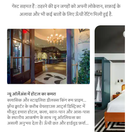
गेस्ट सहमत हैं : ठहरने की इन जगहों को अपनी लोकेशन, सफ़ाई के
अलावा और भी कई बातों के लिए ऊँची रेटिंग मिली हुई है.
न्यू ऑर्लेअंस में होटल का कमरा
क्लासिक और स्टाइलिश डीलक्स किंग रूम प्राइम
लोकेशन
फ़्रेंच क्वार्टर के करीब वेयरहाउस आर्ट्स डिस्ट्रिक्ट में
मौजूद हमारा होटल, कला, खान-पान और आस-पास
के स्थानीय आकर्षण के साथ न्यू ऑरलियन्स का
असली अनुभव देता है। ऊँची छत और हार्डवुड फ़र्श
इस जगह को एक साफ़-सुथरी और कलात्मक जगह