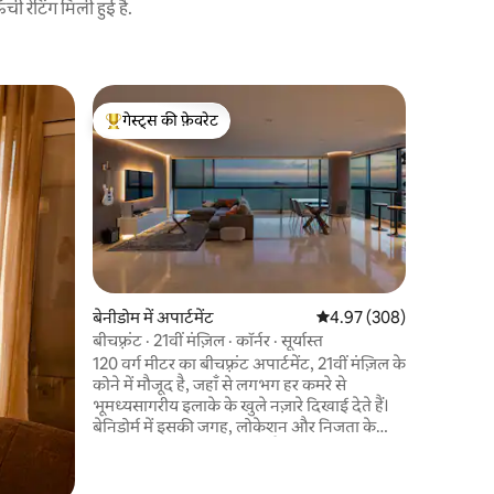
 रेटिंग मिली हुई है.
Moraira मे
गेस्ट्स की फ़ेवरेट
गेस्ट्स की
बीच के कर
गेस्ट्स का टॉप फ़ेवरेट
गेस्ट्स की
मोरायरा - प
मिनट की पै
ही में एक आ
आपको सभी स
किया गया, 
महसूस करने के लिए 
की इजाज़त ह
छुट्टियों के हकदार हैं। समुद्र
बेनीडोम में अपार्टमेंट
औसत रेटिंग 5 में से 4.97, 308
4.97 (308)
को एक साथ ल
बीचफ़्रंट · 21वीं मंज़िल · कॉर्नर · सूर्यास्त
समूहों के 
120 वर्ग मीटर का बीचफ़्रंट अपार्टमेंट, 21वीं मंज़िल के
कोने में मौजूद है, जहाँ से लगभग हर कमरे से
भूमध्यसागरीय इलाके के खुले नज़ारे दिखाई देते हैं।
बेनिडोर्म में इसकी जगह, लोकेशन और निजता के
लिहाज़ से यह एक दुर्लभ खोज है। सुबह का आनंद
समुद्र के सामने बैठकर लें, कुदरती रोशनी में नाश्ते का
मज़ा लें और सूर्यास्त के समय एक गिलास वाइन के