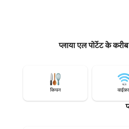
खूबसूरत नज़ा
स्वागत है (55 यूरो का अतिरिक्त शुल्क)। - यह विला
दिन का आखि
निजी शेफ़ के साथ Almarina Villas के गैस्ट्रोनॉमिक
प्राइवेट हॉट टब में बित
अनुभवों की एक विशेष सेवा (अतिरिक्त, मेन्यू और
बिल्कुल सह
कस्टमाइज़ किए जा सकने वाले विकल्प देखें) प्रदान
करता है,
प्लाया एल पोर्टेट के करीब
किचन
वाईफ़
प