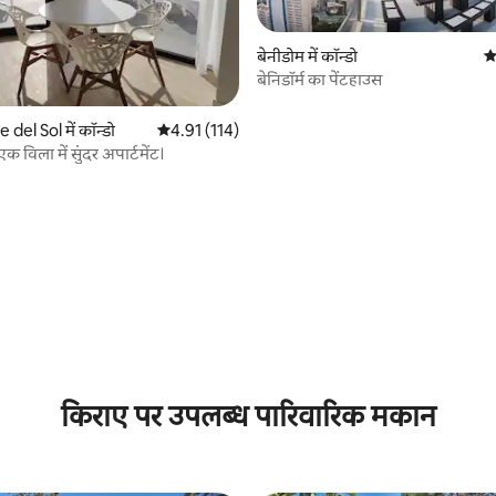
बेनीडोम में कॉन्डो
औ
बेनिडॉर्म का पेंटहाउस
 समीक्षाएँ
el Sol में कॉन्डो
औसत रेटिंग 5 में से 4.91, 114 समीक्षाएँ
4.91 (114)
क विला में सुंदर अपार्टमेंट।
किराए पर उपलब्ध पारिवारिक मकान