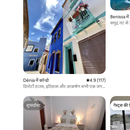
Benissa में 
समुद्र तट स
अपार्टमेंट
Dénia में कॉन्डो
औसत रेटिंग 5 में से 4.9, 117
4.9 (117)
डिपोर्टो हाउस, इतिहास और आकर्षण सभी एक जगह
पर!
सुपरहोस्ट
गेस्ट्स की 
सुपरहोस्ट
गेस्ट्स की 