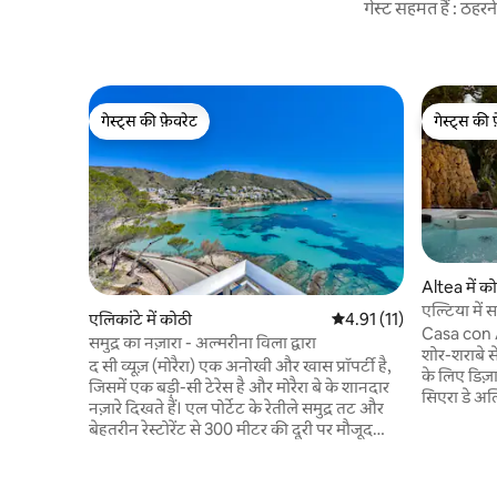
गेस्ट सहमत हैं : ठह
गेस्ट्स की फ़ेवरेट
गेस्ट्स की 
गेस्ट्स की फ़ेवरेट
गेस्ट्स की 
Altea में क
एल्टिया में 
एलिकांटे में कोठी
औसत रेटिंग 5 में से 4.91, 11
4.91 (11)
Casa con A
समुद्र का नज़ारा - अल्मरीना विला द्वारा
शोर-शराबे से
द सी व्यूज़ (मोरैरा) एक अनोखी और खास प्रॉपर्टी है,
के लिए डिज़
जिसमें एक बड़ी-सी टेरेस है और मोरैरा बे के शानदार
सिएरा डे अल
नज़ारे दिखते हैं। एल पोर्टेट के रेतीले समुद्र तट और
इस घर को ए
बेहतरीन रेस्टोरेंट से 300 मीटर की दूरी पर मौजूद
देने के लिए
इसकी लोकेशन, इस प्रॉपर्टी को भूमध्यसागरीय
लिए बिलकुल 
जीवनशैली का मज़ा लेने के लिए एक बिल्कुल सही
ज़्यादा कुछ चाहते हैं। सुबह उठ
जगह बनाती है। कुत्तों और अन्य पालतू जीवों का