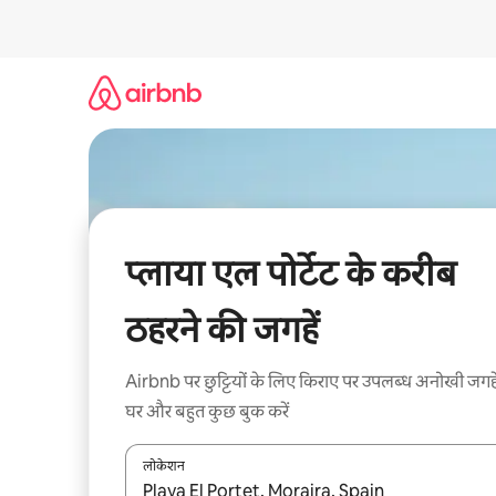
इसे
छोड़कर
सीधा
कॉन्टेंट
पर
जाएँ
प्लाया एल पोर्टेट के करीब
ठहरने की जगहें
Airbnb पर छुट्टियों के लिए किराए पर उपलब्ध अनोखी जगहे
घर और बहुत कुछ बुक करें
लोकेशन
नतीजों के उपलब्ध होने पर, अप और डाउन 'ऐरो की' का इस्तेमाल 