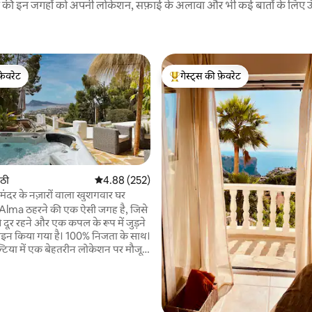
रने की इन जगहों को अपनी लोकेशन, सफ़ाई के अलावा और भी कई बातों के लिए ऊँची
फ़ेवरेट
गेस्ट्स की फ़ेवरेट
फ़ेवरेट
गेस्ट्स का टॉप फ़ेवरेट
ोठी
औसत रेटिंग 5 में से 4.88, 252 समीक्षाएँ
4.88 (252)
समंदर के नज़ारों वाला खुशगवार घर
 समीक्षाएँ
lma ठहरने की एक ऐसी जगह है, जिसे
 दूर रहने और एक कपल के रूप में जुड़ने
ाइन किया गया है। 100% निजता के साथ।
्टिया में एक बेहतरीन लोकेशन पर मौजूद
क अंतरंग, शांतिपूर्ण और खास अनुभव
 डिज़ाइन किया गया है, जो उन कपल्स के
सही है जो ठहरने की जगह से कहीं
ते ही समुद्र के बेहद