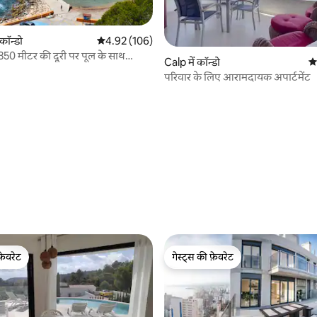
कॉन्डो
औसत रेटिंग 5 में से 4.92, 106 समीक्षाएँ
4.92 (106)
े 350 मीटर की दूरी पर पूल के साथ
Calp में कॉन्डो
औस
परिवार के लिए आरामदायक अपार्टमेंट
 समीक्षाएँ
फ़ेवरेट
गेस्ट्स की फ़ेवरेट
फ़ेवरेट
गेस्ट्स की फ़ेवरेट