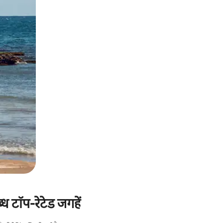
ध टॉप-रेटेड जगहें