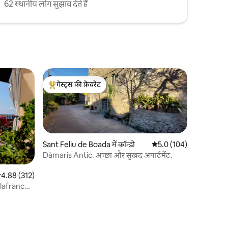
62 स्थानीय लोग सुझाव देते हैं
गेस्ट्स की फ़ेवरेट
गेस्ट्स का टॉप फ़ेवरेट
Sant Feliu de Boada में कॉन्डो
औसत रेटिंग 5 में से 5.0, 10
5.0 (104)
Dàmaris Antic. अच्छा और सुखद अपार्टमेंट.
सत रेटिंग 5 में से 4.88, 312 समीक्षाएँ
4.88 (312)
ट Llafranc