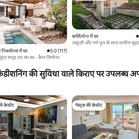
बार्सिलोना में घर
औ
जकूज़ी और गर्म पूल के साथ ग्रामीण सुइ
े गिक्सोल्स में घर
औसत रेटिंग 5 में से 5.0, 117 समीक्षाएँ
5.0 (117)
सुंदर समुद्र तट का घर - कैल लिमोनर
 समीक्षाएँ
ंडीशनिंग की सुविधा वाले किराए पर उपलब्ध अपार
की फ़ेवरेट
गेस्ट्स की फ़ेवरेट
टॉप फ़ेवरेट
गेस्ट्स की फ़ेवरेट