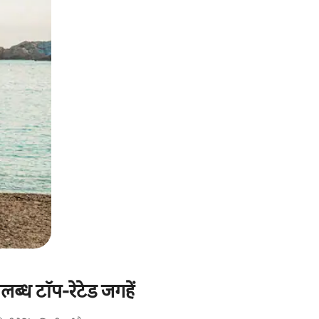
ब्ध टॉप-रेटेड जगहें