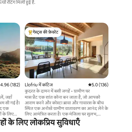
 रेटिंग मिली हुई है.
बिगुर में को
गेस्ट्स की फ़ेवरेट
गेस्ट्स की
-
गेस्ट्स का टॉप फ़ेवरेट
गेस्ट्स की
🌿 कोस्टा ब
ऐतिहासिक के
शानदार घर म
कुछ ही कदम क
या कपल के
एक विश्व
देता है। आप बेगुर कैसल के नज़ारों का आनंद ले
सकते हैं, ज
सत रेटिंग 5 में से 4.96, 182 समीक्षाएँ
4.96 (182)
Llofriu में कॉटेज
औसत रेटिंग 5 में से 5.0, 13
5.0 (136)
स्थानीय जी
कुदरत के दामन में बसी जगहें • ग्रामीण घर
भूमध्यसागरी
ें, जहाँ
मास प्रैट एक शांत कोना बन जाता है, जो आपको
एक आदर्श
ा थम सी गई है।
आराम करने और कोस्टा ब्रावा और गावारस के बीच
जूद एक
स्थित एक अनोखे ग्रामीण वातावरण का आनंद लेने के
ं के लिए
लिए आमंत्रित करता है। एक मंजिला घर सुलभ,
्रेक लेकर उन
विशाल और बहुत उज्ज्वल है और हर कमरे से आप
ों के लिए लोकप्रिय सुविधाएँ
जो वाकई मायने
खेतों या जंगल को देख सकते हैं। पक्षी सुन रहे हैं। दो
बड़ी खिड़कियाँ घर को बाहर से जोड़ती हैं, जहाँ बरामदा