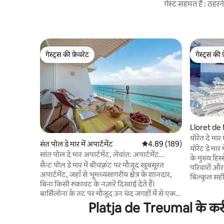
गेस्ट सहमत हैं : ठह
गेस्ट्स की फ़ेवरेट
गेस्ट्स की 
गेस्ट्स की फ़ेवरेट
गेस्ट्स की 
Lloret de M
योरेत दे मार
संत पोल डे मार में अपार्टमेंट
औसत रेटिंग 5 में से 4.89, 189
4.89 (189)
योरेट डे मा
सांत पोल दे मार अपार्टमेंट, लेवांत: अपार्टमेंट...
के मुख्य हिस
सैन्ट पोल डे मार में बीचफ़्रंट पर मौजूद खूबसूरत
परिवारों और
अपार्टमेंट, जहाँ से भूमध्यसागरीय क्षेत्र के शानदार,
बिल्कुल सह
बिना किसी रुकावट के नज़ारे दिखाई देते हैं।
बार्बेक्यू क
बार्सिलोना के तट पर मौजूद उन चंद जगहों में से एक में
और फुर्सत 
समुद्र की आवाज़ सुनते हुए जागें, जहाँ आपके और
Platja de Treumal के करीब 
और बास्केट
पानी के बीच कोई भी चीज़ नहीं है — न सड़क, न
मकान का मज़ा 
रेलवे। सूर्योदय का मज़ा लेते हुए और समुद्र को देखते