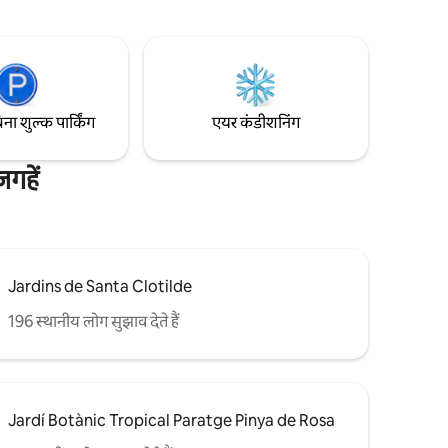
ीरे-धीरे
आपको लैंडस्केप का आनंद लेने के लिए आमंत्रित
 और रुपिट,
करता है। सजावट न्यूनतम है और वे स्पष्ट स्वर और
के पास यादगार
लकड़ी पर हावी हैं। साल के किसी भी समय के लिए
एक आदर्श विकल्प।
िना शुल्क पार्किंग
एयर कंडीशनिंग
गहें
Jardins de Santa Clotilde
196 स्थानीय लोग सुझाव देते हैं
Jardí Botànic Tropical Paratge Pinya de Rosa