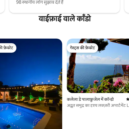
98 स्थानीय लोग सुझाव देते हैं
वाईफ़ाई वाले काँडो
की फ़ेवरेट
गेस्ट्स की फ़ेवरेट
टॉप फ़ेवरेट
गेस्ट्स की फ़ेवरेट
कलेला डे पालाफ्रुजेल में कॉन्डो
औ
अद्भुत समुद्र का दृश्य लक्ज़री अपार्टमें
वाईफ़ाई