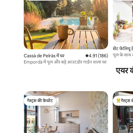
सेंट फेलियू ड
पूल के साथ 
Cassà de Pelràs में घर
औसत रेटिंग 5 में से 4.91, 186
4.91 (186)
Empordà में पूल और बड़े आउटडोर गार्डन वाला घर
एयर क
गेस्ट्स की फ़ेवरेट
गेस्ट्स 
गेस्ट्स की फ़ेवरेट
गेस्ट्स का 