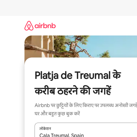
इसे
छोड़कर
सीधा
कॉन्टेंट
पर
जाएँ
Platja de Treumal के
करीब ठहरने की जगहें
Airbnb पर छुट्टियों के लिए किराए पर उपलब्ध अनोखी जगहे
घर और बहुत कुछ बुक करें
लोकेशन
नतीजों के उपलब्ध होने पर, अप और डाउन 'ऐरो की' का इस्तेमाल 