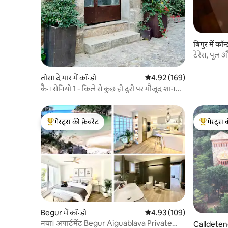
बिगुर में कॉन्
टेरेस, पूल 
अपार्टमेंट।
तोसा दे मार में कॉन्डो
औसत रेटिंग 5 में से 4.92, 169
4.92 (169)
कैन सेनियो 1 - किले से कुछ ही दूरी पर मौजूद शानदार
जगह।
गेस्ट्स की फ़ेवरेट
गेस्ट्स 
गेस्ट्स का टॉप फ़ेवरेट
गेस्ट्स का 
Begur में कॉन्डो
औसत रेटिंग 5 में से 4.93, 109
4.93 (109)
नया। अपार्टमेंट Begur Aiguablava Private
Calldetenes