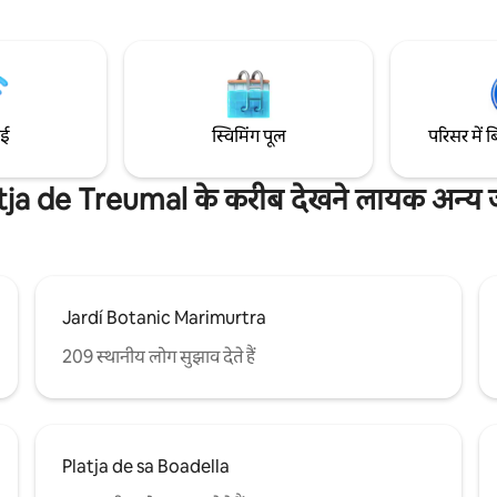
े लिए बिल्कुल सही, यहाँ आपको सुकून
वालों के लिए बिल्कुल सही, यहाँ के दिन ध
े साथ-साथ सभी सुविधाएँ भी आसानी
बीतते हैं और आपको प्रकृति, ताज़ी हवा
ी। वॉटर वर्ल्ड वॉटर पार्क 2 मिनट की
साल्ट डे सालेंट और सुस्केडा रिज़र्वायर 
1 मिनट की दूरी पर एक सुपरमार्केट और
सूर्यास्त के नज़ारे देखने को मिलते हैं।
।
ाई
स्विमिंग पूल
परिसर में ब
tja de Treumal के करीब देखने लायक अन्य ज
Jardí Botanic Marimurtra
209 स्थानीय लोग सुझाव देते हैं
Platja de sa Boadella