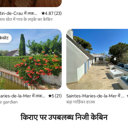
in-de-Crau में लकड़ी
औसत रेटिंग 5 में से 4.87, 23 समीक्षाएँ
4.87 (23)
साथ खेत में गाय के लड़के का केबिन
फ़ेवरेट
फ़ेवरेट
 समीक्षाएँ
ries-de-la-Mer में लकड़ी
औसत रेटिंग 5 में से 5, 21 समीक्षाएँ
5 (21)
Saintes-Maries-de-la-Mer में ल
कड़ी का केबिन
e gardian
बड़ा गार्डियन हाउस
किराए पर उपबलब्ध निजी केबिन