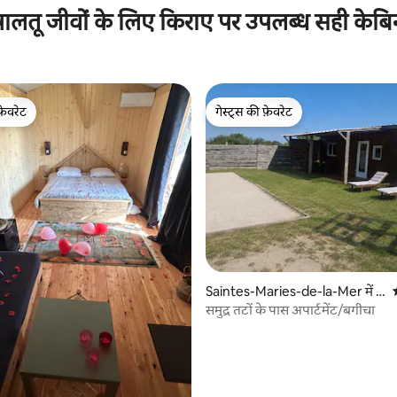
पालतू जीवों के लिए किराए पर उपलब्ध सही केबि
फ़ेवरेट
गेस्ट्स की फ़ेवरेट
फ़ेवरेट
गेस्ट्स की फ़ेवरेट
9 समीक्षाएँ
Saintes-Maries-de-la-Mer में ल
कड़ी का केबिन
समुद्र तटों के पास अपार्टमेंट/बगीचा