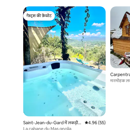
गेस्ट्स की फ़ेवरेट
गेस्ट्स की फ़ेवरेट
Carpentras
मनमोहक लक
Saint-Jean-du-Gard में लकड़ी
औसत रेटिंग 5 में से 4.96, 55
4.96 (55)
का केबिन
La cabane du Mas gnolia