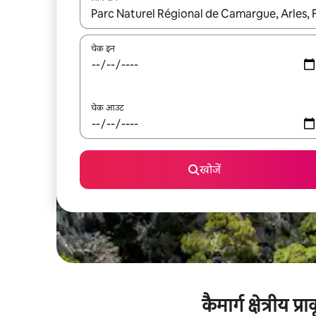
नतीजों के उपलब्ध होने पर, अप और डाउन 'ऐरो की' का इस्तेमाल 
चेक इन
चेक आउट
खोजें
कैमार्ग क्षेत्रीय