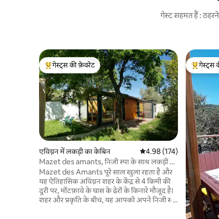
गेस्ट सहमत हैं : ठह
गेस्ट्स की फ़ेवरेट
गेस्ट्स 
गेस्ट्स का टॉप फ़ेवरेट
गेस्ट्स का 
एविग्नन में लकड़ी का केबिन
औसत रेटिंग 5 में से 4.98, 174
4.98 (174)
Mazet des amants, निजी स्पा के साथ लकड़ी का
केबिन
Mazet des Amants पूरे साल खुला रहता है और
यह ऐतिहासिक अविग्नन शहर के केंद्र से 4 किमी की
दूरी पर, मोंटफ़ावे के घास के ढेरों के किनारे मौजूद है।
शहर और प्रकृति के बीच, यह आपको अपने निजी स्पा
और छत और जंगली बगीचे की ओर खुलने वाले अपने
खूबसूरत बरामदे की बदौलत आराम और असाधारण