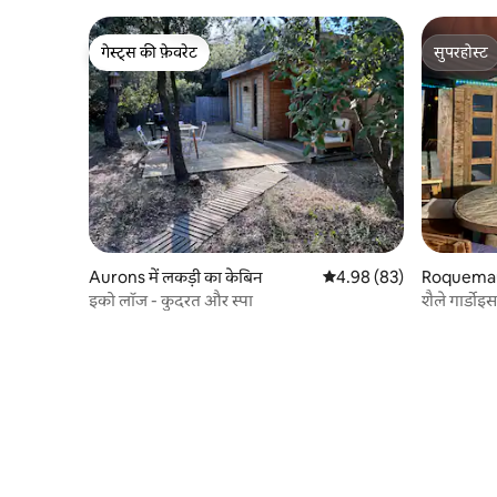
गेस्ट्स की फ़ेवरेट
सुपरहोस्ट
गेस्ट्स की फ़ेवरेट
सुपरहोस्ट
Aurons में लकड़ी का केबिन
औसत रेटिंग 5 में से 4.98, 83
4.98 (83)
Roquemaure
इको लॉज - कुदरत और स्पा
शैले गार्डोइस