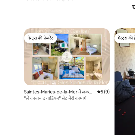
गेस्ट्स की फ़ेवरेट
गेस्ट्स की 
गेस्ट्स की फ़ेवरेट
गेस्ट्स की 
Saintes-Maries-de-la-Mer में लकड़ी
औसत रेटिंग 5 में से 5, 
5 (9)
का केबिन
"ले काबान द गार्डियन" सेंट मैरी कामार्ग