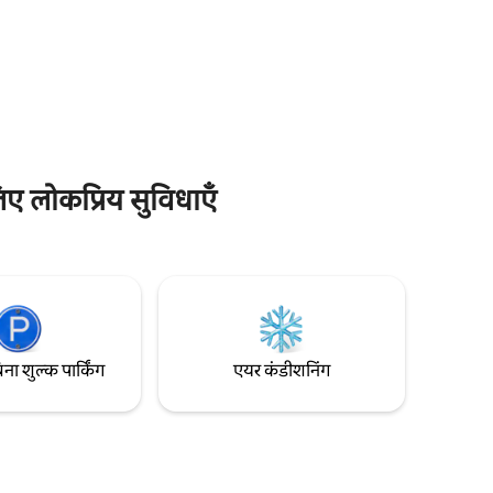
राए में घर
किचन, दो बेडरूम (एक डबल बेड और दो सिंगल)।
ोलॉज के साथ
गर्मियों में तरोताज़ा करने वाले शॉवर, इको - फ़्रेंडली
समायोजित
ड्राई टॉयलेट और आराम करने के लिए लकड़ी के डेक
ता है।
का मज़ा लें। 8000m2 ज़मीन पर सेट करें, आप
 लेकिन अगर
अपनी बैटरी को कुदरत के बीचों - बीच रिचार्ज कर
े आपकी मदद
सकते हैं। बीच और तैराकी: 10 मिनट की पैदल दूरी पर
।
लिए लोकप्रिय सुविधाएँ
िना शुल्क पार्किंग
एयर कंडीशनिंग