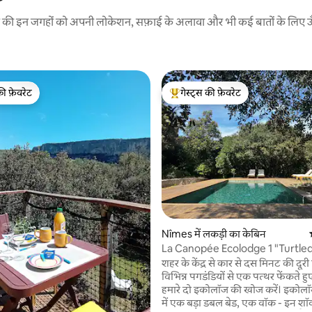
रने की इन जगहों को अपनी लोकेशन, सफ़ाई के अलावा और भी कई बातों के लिए ऊँची
की फ़ेवरेट
गेस्ट्स की फ़ेवरेट
टॉप फ़ेवरेट
गेस्ट्स का टॉप फ़ेवरेट
 समीक्षाएँ
Nîmes में लकड़ी का केबिन
La Canopée Ecolodge 1 "Turtle
शहर के केंद्र से कार से दस मिनट की दूर
विभिन्न पगडंडियों से एक पत्थर फेंकते हुए, प
हमारे दो इकोलॉज की खोज करें। इकोलॉज
में एक बड़ा डबल बेड, एक वॉक - इन श