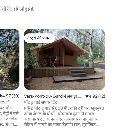
 रेटिंग मिली हुई है.
Cavaillon 
गेस्ट्स की फ़ेवरेट
गेस्ट्स
लुबेरॉन में के
गेस्ट्स की फ़ेवरेट
गेस्ट्स का
ल्यूबरॉन के
जागें, जहा
मिलेगा। पक
लें और साथ ह
दुनिया का बेहतरीन अ
गाँवों की य
जगह है, साथ
हाइकिंग के रास्ते भ
मुलाकात ह
औसत रेटिंग 5 में से 4.97, 39 समीक्षाएँ
4.97 (39)
देंगे।
Vers-Pont-du-Gard में लकड़ी का
औसत रेटिंग 5 में से 4.92, 1
4.92 (12)
केबिन
dove"
पोंट डु गार्ड सफारी टेंट
ी पर और
प्रसिद्ध पोंट डु गार्ड से 800 मीटर की दूरी पर, खूबसूरत
ेड़ों में बसे
ओक जंगल के बीचों - बीच बसा हुआ है। हमारा
 टर्टल्डोव
असामान्य टेंट आपको एक असाधारण प्राकृतिक
ॉवर, अलग
सेटिंग में भागने का मौका देता है। छत, सुसज्जित