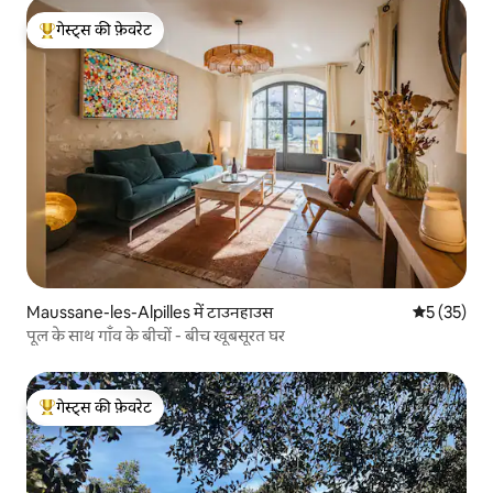
गेस्ट्स की फ़ेवरेट
गेस्ट्स का टॉप फ़ेवरेट
Maussane-les-Alpilles में टाउनहाउस
औसत रेटिंग 5 
5 (35)
पूल के साथ गाँव के बीचों - बीच खूबसूरत घर
गेस्ट्स की फ़ेवरेट
गेस्ट्स का टॉप फ़ेवरेट