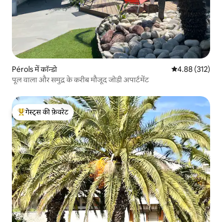
Pérols में कॉन्डो
औसत रेटिंग 5 में स
4.88 (312)
पूल वाला और समुद्र के करीब मौजूद जोडी अपार्टमेंट
गेस्ट्स की फ़ेवरेट
गेस्ट्स का टॉप फ़ेवरेट