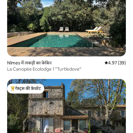
Nîmes में लकड़ी का केबिन
औसत रेटिंग 5 में 
4.97 (39)
La Canopée Ecolodge 1 "Turtledove"
गेस्ट्स की फ़ेवरेट
गेस्ट्स का टॉप फ़ेवरेट