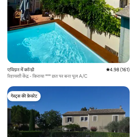
एविग्नन में कॉन्डो
औसत रेटिंग 5 में स
4.98 (161)
रिहायशी केंद्र - किराया *** छत पर बना पूल A/C
गेस्ट्स की फ़ेवरेट
गेस्ट्स की फ़ेवरेट