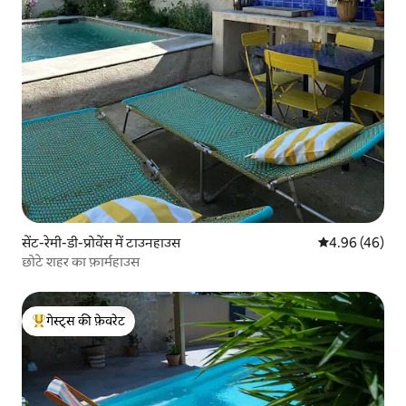
सेंट-रेमी-डी-प्रोवेंस में टाउनहाउस
औसत रेटिंग 5 में 
4.96 (46)
छोटे शहर का फ़ार्महाउस
गेस्ट्स की फ़ेवरेट
गेस्ट्स का टॉप फ़ेवरेट