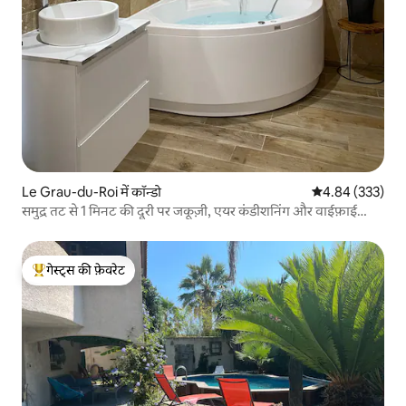
Le Grau-du-Roi में कॉन्डो
औसत रेटिंग 5 में स
4.84 (333)
समुद्र तट से 1 मिनट की दूरी पर जकूज़ी, एयर कंडीशनिंग और वाईफ़ाई
वाला अपार्टमेंट
गेस्ट्स की फ़ेवरेट
गेस्ट्स का टॉप फ़ेवरेट