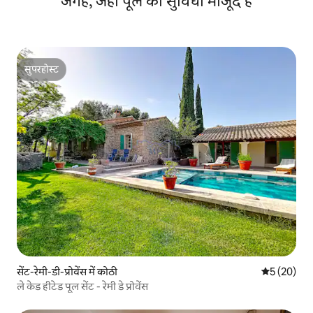
जगहें, जहाँ पूल की सुविधा मौजूद है
सुपरहोस्ट
सुपरहोस्ट
सेंट-रेमी-डी-प्रोवेंस में कोठी
औसत रेटिंग 5 
5 (20)
ले केड हीटेड पूल सेंट - रेमी डे प्रोवेंस