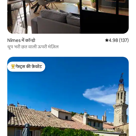
Nîmes में कॉन्डो
औसत रेटिंग 5 में स
4.98 (137)
धूप भरी छत वाली ऊपरी मंज़िल
गेस्ट्स की फ़ेवरेट
गेस्ट्स का टॉप फ़ेवरेट