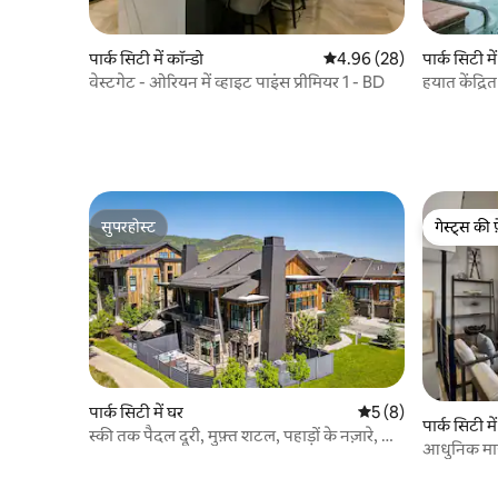
पार्क सिटी में कॉन्डो
औसत रेटिंग 5 में से 4.96, 28
4.96 (28)
पार्क सिटी मे
वेस्टगेट - ओरियन में व्हाइट पाइंस प्रीमियर 1 - BD
हयात केंद्र
सुपरहोस्ट
गेस्ट्स की 
सुपरहोस्ट
गेस्ट्स की 
पार्क सिटी में घर
औसत रेटिंग 5 में से 5, 
5 (8)
पार्क सिटी मे
स्की तक पैदल दूरी, मुफ़्त शटल, पहाड़ों के नज़ारे, हॉट
आधुनिक माहौ
टब