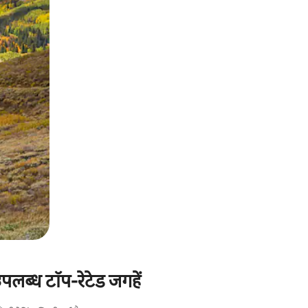
उपलब्ध टॉप-रेटेड जगहें