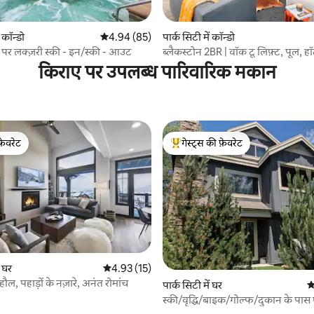
 समीक्षाएँ
ं कॉन्डो
औसत रेटिंग 5 में से 4.94, 85 समीक्षाएँ
4.94 (85)
पार्क सिटी में कॉन्डो
ित पर लक्ज़री स्की - इन/स्की - आउट
ब्लैकस्टोन 2BR | वॉक टू लिफ़्ट, पूल, ह
किराए पर उपलब्ध पारिवारिक मकान
फ़ेवरेट
गेस्ट्स की फ़ेवरेट
फ़ेवरेट
गेस्ट्स का टॉप फ़ेवरेट
8 समीक्षाएँ
ं घर
औसत रेटिंग 5 में से 4.93, 15 समीक्षाएँ
4.93 (15)
ल, पहाड़ों के नज़ारे, अनंत रोमांच
पार्क सिटी में घर
औ
स्की/वृद्धि/बाइक/गोल्फ/दुकान के पा
घर का 1