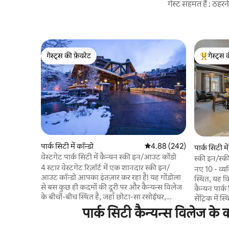
गेस्ट सहमत हैं : ठह
गेस्ट्स की फ़ेवरेट
गेस्ट्स 
गेस्ट्स की फ़ेवरेट
गेस्ट्स का 
पार्क सिटी में कॉन्डो
औसत रेटिंग 5 में से 4.88, 242
4.88 (242)
पार्क सिटी मे
वेस्टगेट पार्क सिटी में कैन्यन स्की इन/आउट कोंडो
स्की इन/स्की
4 स्टार वेस्टगेट रिज़ॉर्ट में एक शानदार स्की इन/
हयात
नए 10 - व्यक
आउट कॉन्डो आपका इंतज़ार कर रहा है! यह गोंडोला
स्थित, यह 
से बस कुछ ही कदमों की दूरी पर और कैन्यन्स विलेज
कैन्यन पार्क
के बीचों-बीच स्थित है, जहाँ छोटा-सा रसोईघर,
सेंट्रिक में 
ग्रेनाइट स्टीम शावर और पहाड़ों के नज़ारे मौजूद हैं।
एक्सेस की पेशकश करत
पार्क सिटी कैन्यन्स विलेज के 
वेस्टगेट की सुविधाएँ अनंत हैं और इनमें रेस्टोरेंट, पूल,
सॉना और जि
हॉट टब, सॉना, स्पा, फ़िटनेस और गेम रूम शामिल हैं।
में स्की वैल