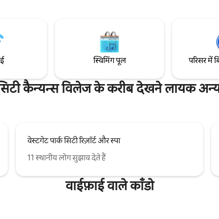
हैं। कैन्यन्स विलेज में ढलानों पर दिन बिताए
सुविधा के लिए मेन सेंट इन - यूनिट
बार में अप्रे-स्की ड्रिंक्स का मज़ा लें या
के लिए एक मुफ़्त शटल शामिल है। पेंड्री
एक्सप्लोर करें। इसके बाद, सूर्यास्त के 
 किता स्टीकहाउस तक पैदल चलें।
हॉट टब में डुबकी लगाने के लिए घर लौटें
यात सुविधा शुल्क $ 45 प्रति रात की बचत
मिल है। हमारी समीक्षाएँ देखें!
ाई
स्विमिंग पूल
परिसर में ब
 सिटी कैन्यन्स विलेज के करीब देखने लायक अन्य
वेस्टगेट पार्क सिटी रिज़ॉर्ट और स्पा
11 स्थानीय लोग सुझाव देते हैं
वाईफ़ाई वाले काँडो