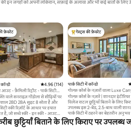
रने की इन जगहों को अपनी लोकेशन, सफ़ाई के अलावा और भी कई बातों के लिए ऊँची
की फ़ेवरेट
गेस्ट्स की फ़ेवरेट
टॉप फ़ेवरेट
गेस्ट्स का टॉप फ़ेवरेट
 समीक्षाएँ
पार्क सिटी में कॉन्डो
औ
ं कॉन्डो
औसत रेटिंग 5 में से 4.96, 114 समीक्षाएँ
4.96 (114)
गोल्फ़ कोर्स के नज़ारों वाला Luxe C
 आउट - फ़ैमिली रिट्रीट - पार्क सिटी
कॉन्डो!
गोल्फ़ कोर्स के नज़ारे | शानदार इंटीरियर 
्ति वाले सनराइज़ गोंडोला से सीढ़ियों पर
विलेज शटल छुट्टियाँ बिताने के लिए किराए पर
विशाल 2BD 2BA सुइट 8 सोता है और
उपलब्ध इस 2-बेड, 2.5-बाथ वाली शानद
 सिटी स्की रिज़ॉर्ट के आधार पर हयात
पार्क सिटी में ठहरने का बेहतरीन अनुभव
स्थित है, जो सच्चे स्की - इन स्की - आउट
कॉन्डो में Viking के उपकरण, 2 गैस फ़ायर
ा है। 2 हॉट टब, गर्म पूल,
करीब छुट्टियाँ बिताने के लिए किराए पर उपलब्ध 
और यहाँ की दीवार से दीवार तक की खिड़
म में आराम करें। ऑन - साइट सुविधाओं
गोल्फ़ कोर्स और पहाड़ों के बेजोड़ नज़ारे
े और किराए पर उपलब्ध जगहें, बच्चों का