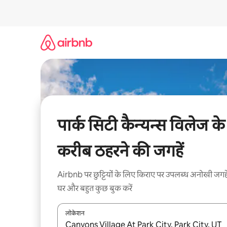
इसे
छोड़कर
सीधा
कॉन्टेंट
पर
जाएँ
पार्क सिटी कैन्यन्स विलेज के
करीब ठहरने की जगहें
Airbnb पर छुट्टियों के लिए किराए पर उपलब्ध अनोखी जगहे
घर और बहुत कुछ बुक करें
लोकेशन
नतीजों के उपलब्ध होने पर, अप और डाउन 'ऐरो की' का इस्तेमाल 