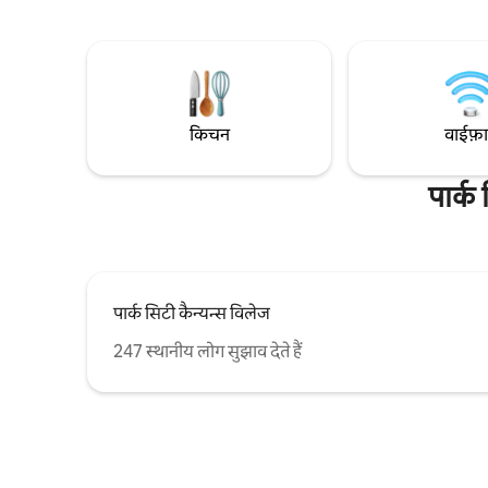
रिज़ॉर्ट शुल्क $10/रात अलग से लिया जाता है,
गेम रूम और 
जिसका भुगतान “अतिरिक्त $ का अनुरोध करें” के
वॉशर/ड्रायर 
ज़रिए मेज़बान को किया जाता है। कॉन्डो में डेक नहीं है,
डाइनिंग और
लेकिन पूल के पास एक ग्रिलिंग आँगन है। मुफ़्त शटल
किराए में ह
वेस्टगेट में पालतू जीवों की इजाज़त नहीं है।
शा
किचन
वाईफ़
पार्क
पार्क सिटी कैन्यन्स विलेज
247 स्थानीय लोग सुझाव देते हैं