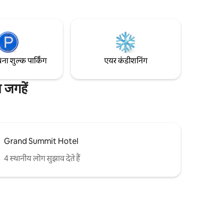
ँ, अम्ब्रेला
बाइकिंग के एक महान दिन के बाद 3 पूल, 4 हॉट टब,
 फिर डाउनटाउन
या कोंडो में अपने स्वयं के स्टीम शॉवर में से एक का
समय कम्युनिटी
आनंद लें! इसमें गर्म पार्किंग शामिल है और कोई
!
रिसॉर्ट शुल्क नहीं है।
िना शुल्क पार्किंग
एयर कंडीशनिंग
 जगहें
Grand Summit Hotel
4 स्थानीय लोग सुझाव देते हैं