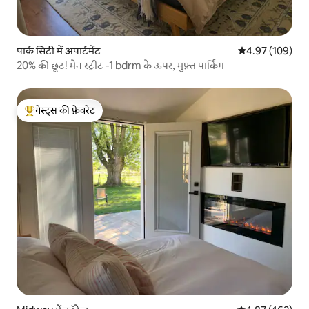
पार्क सिटी में अपार्टमेंट
औसत रेटिंग 5 में स
4.97 (109)
20% की छूट! मेन स्ट्रीट -1 bdrm के ऊपर, मुफ़्त पार्किंग
गेस्ट्स की फ़ेवरेट
गेस्ट्स का टॉप फ़ेवरेट