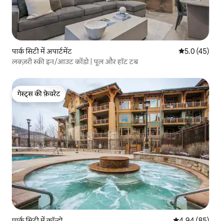
पार्क सिटी में अपार्टमेंट
औसत रेटिंग 5 मे
5.0 (45)
लक्ज़री स्की इन/आउट कोंडो | पूल और हॉट टब
गेस्ट्स की फ़ेवरेट
गेस्ट्स की फ़ेवरेट
पार्क सिटी में कॉन्डो
औसत रेटिंग 5 में 
4.94 (85)