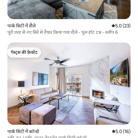
पार्क सिटी में शैले
औसत रेटिंग 5 मे
5.0 (23)
पूरी तरह से नए सिरे से तैयार किया गया शैले - पूल हॉट टब - स्लीप 6
गेस्ट्स की फ़ेवरेट
गेस्ट्स की फ़ेवरेट
पार्क सिटी में कॉन्डो
औसत रेटिंग 5 मे
5.0 (16)
स्की-इन / स्की-आउट वेस्टगेट पार्क सिटी कॉन्डो