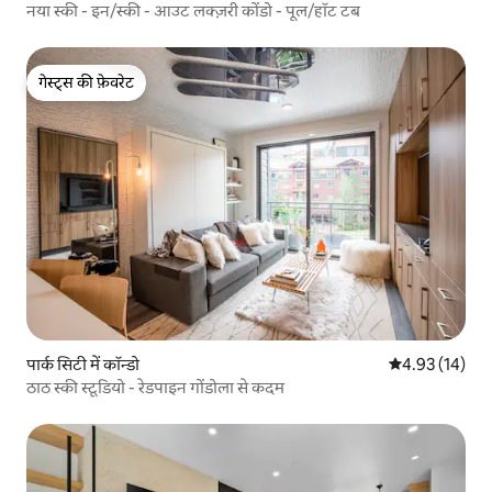
नया स्की - इन/स्की - आउट लक्ज़री कोंडो - पूल/हॉट टब
गेस्ट्स की फ़ेवरेट
गेस्ट्स की फ़ेवरेट
पार्क सिटी में कॉन्डो
औसत रेटिंग 5 में 
4.93 (14)
ठाठ स्की स्टूडियो - रेडपाइन गोंडोला से कदम