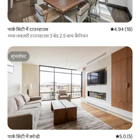
पार्क सिटी में टाउनहाउस
औसत रेटिंग 5 में 
4.94 (18)
भव्य लक्ज़री टाउनहाउस 3 बेड 2.5 बाथ कैनियन
सुपरहोस्ट
सुपरहोस्ट
पार्क सिटी में कॉन्डो
औसत रेटिंग 5 म
5.0 (5)