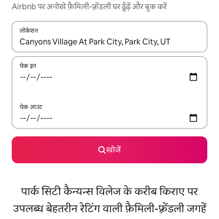
Airbnb पर अनोखे फ़ैमिली-फ़्रेंडली घर ढूँढ़ें और बुक करें
लोकेशन
नतीजों के उपलब्ध होने पर, अप और डाउन 'ऐरो की' का इस्तेमाल करके नेविगेट करें
चेक इन
चेक आउट
खोजें
पार्क सिटी कैन्यन्स विलेज के करीब किराए पर
उपलब्ध बेहतरीन रेटिंग वाली फ़ैमिली-फ़्रेंडली जगहें