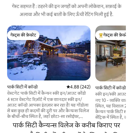
गेस्ट सहमत हैं : ठहरने की इन जगहों को अपनी लोकेशन, सफ़ाई के
अलावा और भी कई बातों के लिए ऊँची रेटिंग मिली हुई है.
गेस्ट्स की फ़ेवरेट
गेस्ट्स की फ़ेवरेट
गेस्ट्स की फ़ेवरेट
गेस्ट्स का टॉप फ़ेवरेट
पार्क सिटी में कॉन्डो
औसत रेटिंग 5 में से 4.88, 242 समीक्षाएँ
4.88 (242)
पार्क सिटी में कॉन्डो
वेस्टगेट पार्क सिटी में कैन्यन स्की इन/आउट कोंडो
स्की इन/स्की आउट - फ़ै
4 स्टार वेस्टगेट रिज़ॉर्ट में एक शानदार स्की इन/
हयात
नए 10 - व्यक्ति वाले सन
आउट कॉन्डो आपका इंतज़ार कर रहा है! यह गोंडोला
स्थित, यह विशाल 2BD
से बस कुछ ही कदमों की दूरी पर और कैन्यन्स विलेज
कैन्यन पार्क सिटी स्की
के बीचों-बीच स्थित है, जहाँ छोटा-सा रसोईघर,
सेंट्रिक में स्थित है, जो
ग्रेनाइट स्टीम शावर और पहाड़ों के नज़ारे मौजूद हैं।
एक्सेस की पेशकश करता है। 2 हॉट टब, 
पार्क सिटी कैन्यन्स विलेज के करीब किराए पर
वेस्टगेट की सुविधाएँ अनंत हैं और इनमें रेस्टोरेंट,
सॉना और जिम में आराम