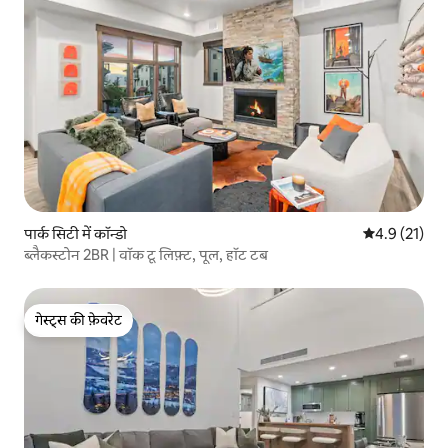
पार्क सिटी में कॉन्डो
औसत रेटिंग 5 मे
4.9 (21)
ब्लैकस्टोन 2BR | वॉक टू लिफ़्ट, पूल, हॉट टब
गेस्ट्स की फ़ेवरेट
गेस्ट्स की फ़ेवरेट