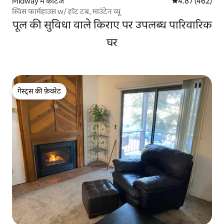
Midway में कॉटेज
औसत रेटिंग 5 में स
4.87 (462)
स्विस फार्महाउस w/ हॉट टब, माउंटेन व्यू
पूल की सुविधा वाले किराए पर उपलब्ध पारिवारिक
घर
गेस्ट्स की फ़ेवरेट
गेस्ट्स की फ़ेवरेट