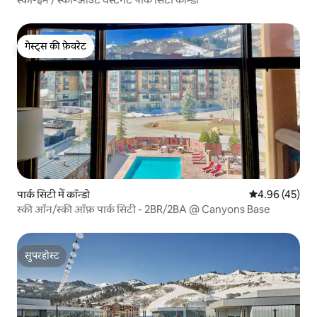
गेस्ट्स की फ़ेवरेट
गेस्ट्स की फ़ेवरेट
पार्क सिटी में कॉन्डो
औसत रेटिंग 5 में 
4.96 (45)
स्की ऑन/स्की ऑफ़ पार्क सिटी - 2BR/2BA @ Canyons Base
सुपरहोस्ट
सुपरहोस्ट