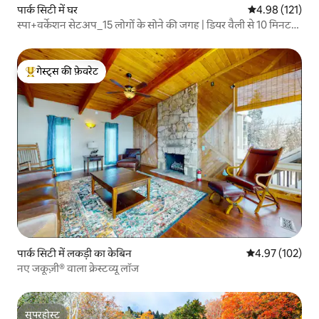
पार्क सिटी में घर
औसत रेटिंग 5 में स
4.98 (121)
स्पा+वर्केशन सेटअप_15 लोगों के सोने की जगह | डियर वैली से 10 मिनट
की दूरी पर
गेस्ट्स की फ़ेवरेट
गेस्ट्स का टॉप फ़ेवरेट
पार्क सिटी में लकड़ी का केबिन
औसत रेटिंग 5 में स
4.97 (102)
नए जकूज़ी® वाला क्रेस्टव्यू लॉज
सुपरहोस्ट