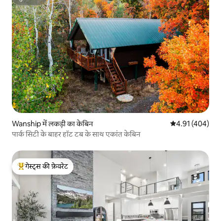
सुपरहोस्ट
Wanship में लकड़ी का केबिन
औसत रेटिंग 5 में स
4.91 (404)
पार्क सिटी के बाहर हॉट टब के साथ एकांत केबिन
गेस्ट्स की फ़ेवरेट
गेस्ट्स का टॉप फ़ेवरेट