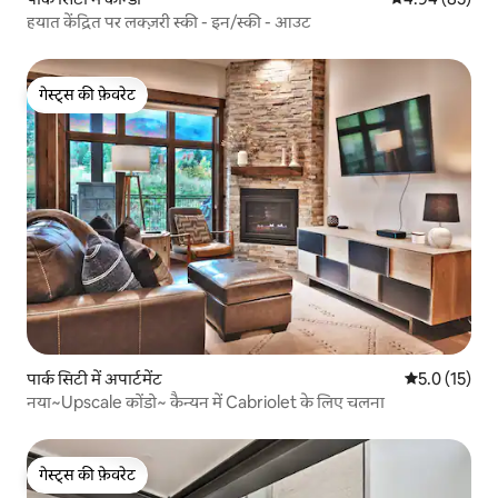
हयात केंद्रित पर लक्ज़री स्की - इन/स्की - आउट
गेस्ट्स की फ़ेवरेट
गेस्ट्स की फ़ेवरेट
पार्क सिटी में अपार्टमेंट
औसत रेटिंग 5 मे
5.0 (15)
नया~Upscale कोंडो~ कैन्यन में Cabriolet के लिए चलना
गेस्ट्स की फ़ेवरेट
गेस्ट्स की फ़ेवरेट