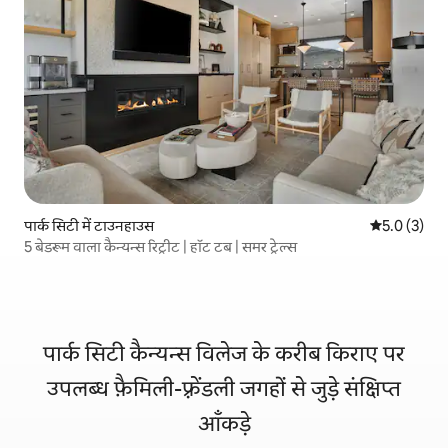
पार्क सिटी में टाउनहाउस
औसत रेटिंग 5 म
5.0 (3)
5 बेडरूम वाला कैन्यन्स रिट्रीट | हॉट टब | समर ट्रेल्स
पार्क सिटी कैन्यन्स विलेज के करीब किराए पर
उपलब्ध फ़ैमिली-फ़्रेंडली जगहों से जुड़े संक्षिप्त
आँकड़े