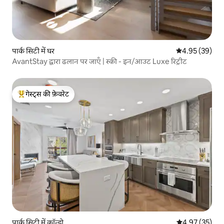
पार्क सिटी में घर
औसत रेटिंग 5 में 
4.95 (39)
AvantStay द्वारा ढलान पर जाएँ | स्की - इन/आउट Luxe रिट्रीट
गेस्ट्स की फ़ेवरेट
गेस्ट्स का टॉप फ़ेवरेट
पार्क सिटी में कॉन्डो
औसत रेटिंग 5 में 
4.97 (35)