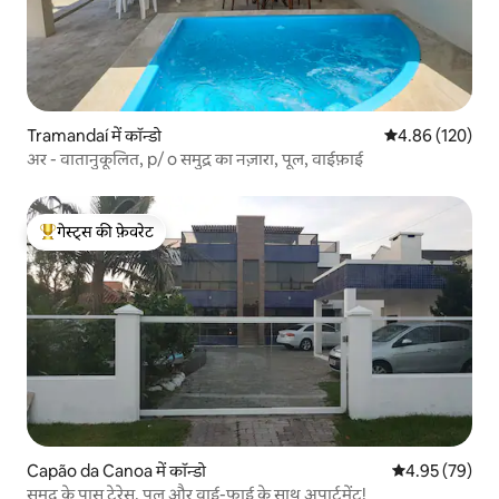
Tramandaí में कॉन्डो
औसत रेटिंग 5 में स
4.86 (120)
अर - वातानुकूलित, p/ o समुद्र का नज़ारा, पूल, वाईफ़ाई
गेस्ट्स की फ़ेवरेट
गेस्ट्स का टॉप फ़ेवरेट
Capão da Canoa में कॉन्डो
औसत रेटिंग 5 में 
4.95 (79)
समुद्र के पास टेरेस, पूल और वाई-फाई के साथ अपार्टमेंट!