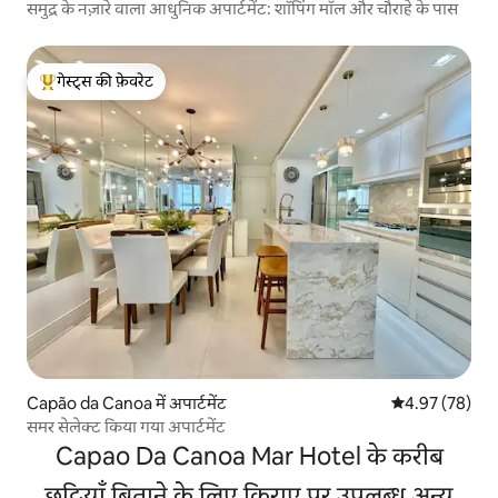
समुद्र के नज़ारे वाला आधुनिक अपार्टमेंट: शॉपिंग मॉल और चौराहे के पास
गेस्ट्स की फ़ेवरेट
गेस्ट्स का टॉप फ़ेवरेट
Capão da Canoa में अपार्टमेंट
औसत रेटिंग 5 में 
4.97 (78)
समर सेलेक्ट किया गया अपार्टमेंट
Capao Da Canoa Mar Hotel के करीब
छुट्टियाँ बिताने के लिए किराए पर उपलब्ध अन्य