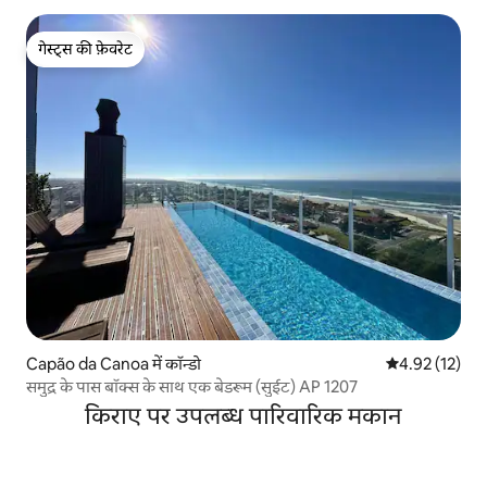
गेस्ट्स की फ़ेवरेट
गेस्ट्स की फ़ेवरेट
Capão da Canoa में कॉन्डो
औसत रेटिंग 5 में 
4.92 (12)
समुद्र के पास बॉक्स के साथ एक बेडरूम (सुईट) AP 1207
किराए पर उपलब्ध पारिवारिक मकान