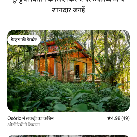
शानदार जगहें
गेस्ट्स की फ़ेवरेट
गेस्ट्स की फ़ेवरेट
Osório में लकड़ी का केबिन
औसत रेटिंग 5 में 
4.98 (49)
ओसोरियो में कैबाना