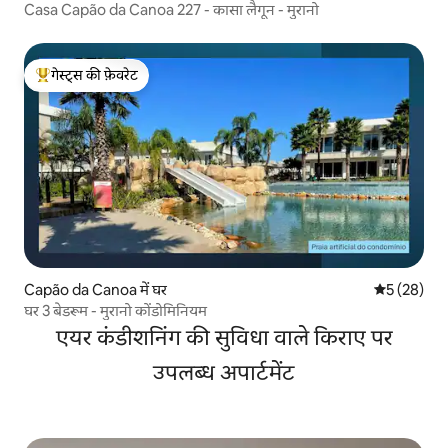
Casa Capão da Canoa 227 - कासा लैगून - मुरानो
गेस्ट्स की फ़ेवरेट
गेस्ट्स का टॉप फ़ेवरेट
Capão da Canoa में घर
औसत रेटिंग 5 
5 (28)
घर 3 बेडरूम - मुरानो कोंडोमिनियम
एयर कंडीशनिंग की सुविधा वाले किराए पर
उपलब्ध अपार्टमेंट