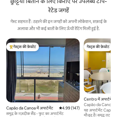
छुट्टियाँ बिताने के लिए किराए पर उपलब्ध टॉप-
रेटेड जगहें
गेस्ट सहमत हैं : ठहरने की इन जगहों को अपनी लोकेशन, सफ़ाई के
अलावा और भी कई बातों के लिए ऊँची रेटिंग मिली हुई है.
गेस्ट्स की फ़ेवरेट
गेस्ट्स की फ़ेवरेट
गेस्ट्स का टॉप फ़ेवरेट
गेस्ट्स की फ़ेवरेट
Centro में अपार्टमेंट
Capão da Canoa B
Capão da Canoa में अपार्टमेंट
औसत रेटिंग 5 में से 4.99, 147 समीक्षाएँ
4.99 (147)
3min
यह अपार्टमेंट Capão 
समुद्र के नज़दीक सैंड - फुट का अपार्टमेंट
मौजूद है। समुद्र तट स