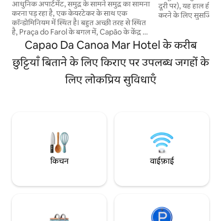
आधुनिक अपार्टमेंट, समुद्र के सामने समुद्र का सामना
दूरी पर), यह हाल ही में
करना पड़ रहा है, एक केयरटेकर के साथ एक
करने के लिए सुसज्जित थ
कॉन्डोमिनियम में स्थित है। बहुत अच्छी तरह से स्थित
और समुद्र के किनारे प
है, Praça do Farol के बगल में, Capão के केंद्र में
के लिए रसोई के सभी उ
सभी सुविधाओं के साथ। आस - पास दो छोटी - छोटी
Capao Da Canoa Mar Hotel के करीब
पूरे परिवार के लिए खूबस
जगहें हैं। इसमें एक कार की जगह है, पार्किंग बंद है।
का इस्तेमाल करें। आप क
इंडक्शन कुकटॉप, रेफ्रिजरेटर/फ्रीजर, माइक्रोवेव,
छुट्टियाँ बिताने के लिए किराए पर उपलब्ध जगहों के
छोड़ सकते हैं, क्योंकि इस
कॉफी मेकर और रसोई की मूल बातें के साथ बहुत
आइसक्रीम की दुकानें और
लिए लोकप्रिय सुविधाएँ
व्यावहारिक रसोई। बेड - कोच, टीवी और वाई - फाई
हमारे साथ रहो!
इंटरनेट के साथ लिविंग रूम। एक डबल बेड और एक
सिंगल बेड वाला कमरा। विभाजित करें: बेडरूम और
लिविंग रूम।
किचन
वाईफ़ाई