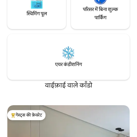
परिसर में बिना शुल्क
स्विमिंग पूल
पार्किंग
एयर कंडीशनिंग
वाईफ़ाई वाले काँडो
गेस्ट्स की फ़ेवरेट
गेस्ट्स का टॉप फ़ेवरेट