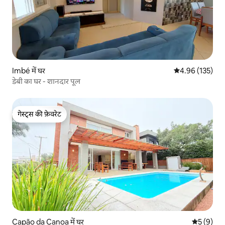
Imbé में घर
औसत रेटिंग 5 में स
4.96 (135)
डेबी का घर - शानदार पूल
गेस्ट्स की फ़ेवरेट
गेस्ट्स की फ़ेवरेट
Capão da Canoa में घर
औसत रेटिंग 5
5 (9)