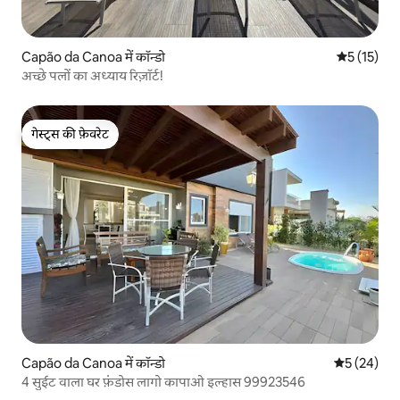
Capão da Canoa में कॉन्डो
औसत रेटिंग 5 
5 (15)
अच्छे पलों का अध्याय रिज़ॉर्ट!
गेस्ट्स की फ़ेवरेट
गेस्ट्स की फ़ेवरेट
Capão da Canoa में कॉन्डो
औसत रेटिंग 5 
5 (24)
4 सुईट वाला घर फ़ंडोस लागो कापाओ इल्हास 99923546