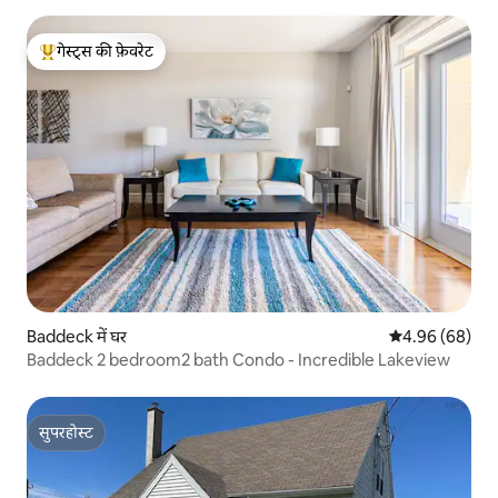
गेस्ट्स की फ़ेवरेट
गेस्ट्स का टॉप फ़ेवरेट
Baddeck में घर
औसत रेटिंग 5 में 
4.96 (68)
Baddeck 2 bedroom2 bath Condo - Incredible Lakeview
सुपरहोस्ट
सुपरहोस्ट