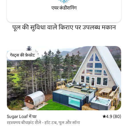
एयर कंडीशनिंग
पूल की सुविधा वाले किराए पर उपलब्ध मकान
गेस्ट्स की फ़ेवरेट
गेस्ट्स की फ़ेवरेट
Sugar Loaf में घर
औसत रेटिंग 5 में
4.9 (80)
रहस्यमय बीचफ़्रंट शैले - हॉट टब, पूल और सॉना