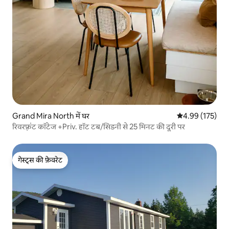
Grand Mira North में घर
औसत रेटिंग 5 में स
4.99 (175)
रिवरफ़्रंट कॉटेज +Priv. हॉट टब/सिडनी से 25 मिनट की दूरी पर
गेस्ट्स की फ़ेवरेट
गेस्ट्स की फ़ेवरेट