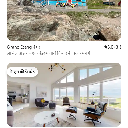
Grand Étang में घर
औसत रेटिंग 5 मे
5.0 (31)
ला बेल ब्राइज़ – एक बेडरूम वाले किराए के घर के रूप में।
गेस्ट्स की फ़ेवरेट
गेस्ट्स की फ़ेवरेट