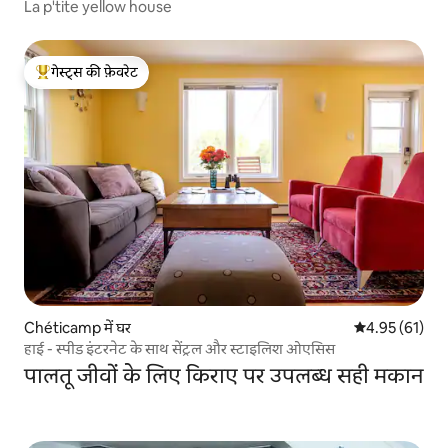
La p'tite yellow house
गेस्ट्स की फ़ेवरेट
गेस्ट्स का टॉप फ़ेवरेट
Chéticamp में घर
औसत रेटिंग 5 में 
4.95 (61)
हाई - स्पीड इंटरनेट के साथ सेंट्रल और स्टाइलिश ओएसिस
पालतू जीवों के लिए किराए पर उपलब्ध सही मकान