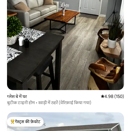
ग्लेस बे में घर
औसत रेटिंग 5 में स
4.98 (150)
बुटीक टाइनी होम • खाड़ी में ठहरें (वेरिफ़ाई किया गया)
गेस्ट्स की फ़ेवरेट
गेस्ट्स का टॉप फ़ेवरेट