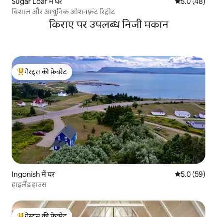
Sugar Loaf में घर
औसत रेटिंग 5 में
5.0 (48)
विशाल और आधुनिक ओशनफ़्रंट रिट्रीट
किराए पर उपलब्ध निजी मकान
गेस्ट्स की फ़ेवरेट
गेस्ट्स का टॉप फ़ेवरेट
Ingonish में घर
औसत रेटिंग 5 में
5.0 (59)
हाइलैंड हाउस
गेस्ट्स की फ़ेवरेट