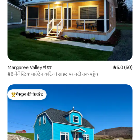
Margaree Valley में घर
औसत रेटिंग 5 में
5.0 (50)
#6 मैजेस्टिक माउंटेन कॉटेज। साइट पर नदी तक पहुँच
गेस्ट्स की फ़ेवरेट
गेस्ट्स का टॉप फ़ेवरेट