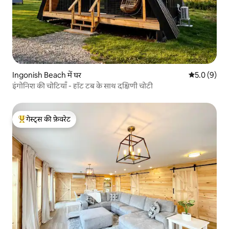
Ingonish Beach में घर
औसत रेटिंग 5 म
5.0 (9)
इंगोनिश की चोटियाँ - हॉट टब के साथ दक्षिणी चोटी
गेस्ट्स की फ़ेवरेट
गेस्ट्स का टॉप फ़ेवरेट