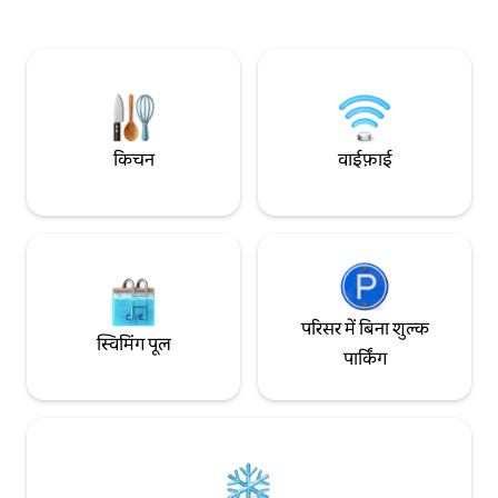
दूरी पर। यह स्काईलाइन ट्रेल के करीब है और चिमनी
नहीं!!!!! अगर आप चमक 
कॉर्नर बीच और इनवर्नेस के विश्व प्रसिद्ध गोल्फ़ कोर्स
डैमेज शुल्क लूँगा।
सिर्फ़ 50 मिनट की दूरी पर हैं। रजिस्ट्रेशन#
STR2526D0058
किचन
वाईफ़ाई
परिसर में बिना शुल्क
स्विमिंग पूल
पार्किंग