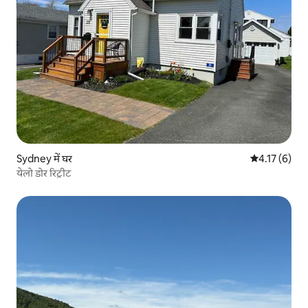
Sydney में घर
औसत रेटिंग 5 मे
4.17 (6)
येलो डोर रिट्रीट