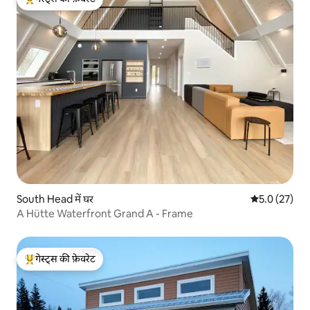
गेस्ट्स का टॉप फ़ेवरेट
South Head में घर
औसत रेटिंग 5 मे
5.0 (27)
A Hütte Waterfront Grand A - Frame
गेस्ट्स की फ़ेवरेट
गेस्ट्स का टॉप फ़ेवरेट