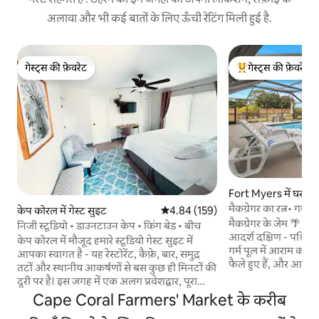
अलावा और भी कई बातों के लिए ऊँची रेटिंग मिली हुई है.
गेस्ट्स की फ़ेवरेट
गेस्ट्स की फ़ेवरेट
गेस्ट्स की फ़ेवरेट
गेस्ट्स का टॉप फ़ेवरेट
Fort Myers में घर
मैकग्रेगर का रत्न• गर्म
केप कोरल में गेस्ट सुइट
औसत रेटिंग 5 में से 4.84, 159 समीक्षाएँ
4.84 (159)
मैकग्रेगर के जेम 🌴 म
निजी स्टूडियो • डाउनटाउन केप • किंग बेड • बीच
आदर्श दक्षिण - पश्चिम फ
केप कोरल में मौजूद हमारे स्टूडियो गेस्ट सुइट में
गर्म पूल में आराम करें,
आपका स्वागत है - यह रेस्टोरेंट, कैफ़े, बार, समुद्र
फैले हुए हैं, और आकर्ष
तटों और स्थानीय आकर्षणों से बस कुछ ही मिनटों की
रिवर डिस्ट्रिक्ट, विश्व स
दूरी पर है। इस जगह में एक अलग प्रवेशद्वार, पूरा
स्थानीय आकर्षणों से कु
बाथरूम, छोटा-सा रसोईघर, किंग बेड, टीवी और
Cape Coral Farmers' Market के करीब
वाले शांतिपूर्ण ट्री - ल
इंटरनेट है। बाहर एक पीछे वाला आँगन है, जहाँ से
का आनंद लें।☀️ चाहे आप परिवार, दोस्तों या