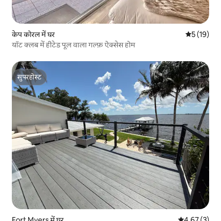
केप कोरल में घर
औसत रेटिंग 5 
5 (19)
यॉट क्लब में हीटेड पूल वाला गल्फ़ ऐक्सेस होम
सुपरहोस्ट
सुपरहोस्ट
Fort Myers में घर
औसत रेटिंग 5 में
4.67 (3)