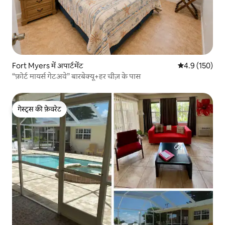
Fort Myers में अपार्टमेंट
औसत रेटिंग 5 में 
4.9 (150)
“फ़ोर्ट मायर्स गेटअवे” बारबेक्यू+हर चीज़ के पास
गेस्ट्स की फ़ेवरेट
गेस्ट्स की फ़ेवरेट