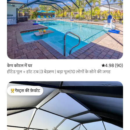
केप कोरल में घर
औसत रेटिंग 5 में 
4.98 (90)
हीटेड पूल + हॉट टब |3 बेडरूम | बड़ा पूल|10 लोगों के सोने की जगह
गेस्ट्स की फ़ेवरेट
गेस्ट्स का टॉप फ़ेवरेट