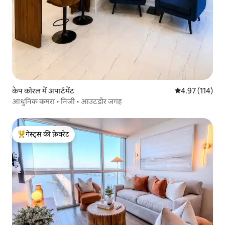
केप कोरल में अपार्टमेंट
औसत रेटिंग 5 में स
4.97 (114)
आधुनिक कमरा • निजी • आउटडोर जगह
गेस्ट्स की फ़ेवरेट
गेस्ट्स का टॉप फ़ेवरेट