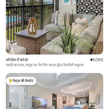
सनिबेल में कॉन्डो
औसत रेटिंग 5 म
5 (101)
खाड़ी का दृश्य, समुद्र तट के लिए कदम @द फ़िरोज़ी कछुआ
गेस्ट्स की फ़ेवरेट
गेस्ट्स का टॉप फ़ेवरेट