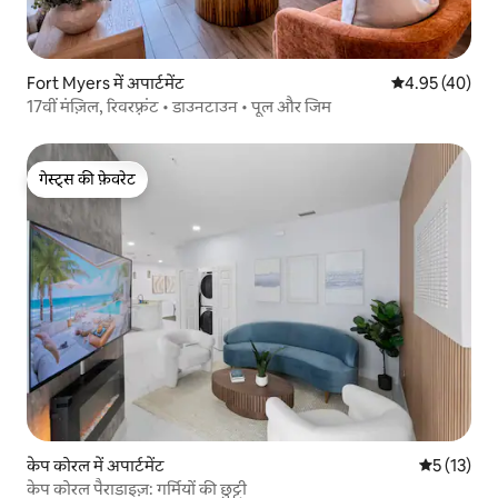
Fort Myers में अपार्टमेंट
औसत रेटिंग 5 में 
4.95 (40)
17वीं मंज़िल, रिवरफ़्रंट • डाउनटाउन • पूल और जिम
गेस्ट्स की फ़ेवरेट
गेस्ट्स की फ़ेवरेट
केप कोरल में अपार्टमेंट
औसत रेटिंग 5 
5 (13)
केप कोरल पैराडाइज़: गर्मियों की छुट्टी