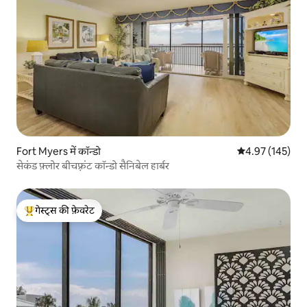
Fort Myers में कॉन्डो
औसत रेटिंग 5 में स
4.97 (145)
सेकंड फ़्लोर बीचफ़्रंट कॉन्डो सैनिबेल हार्बर
गेस्ट्स की फ़ेवरेट
गेस्ट्स का टॉप फ़ेवरेट