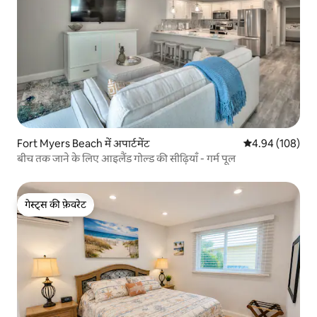
Fort Myers Beach में अपार्टमेंट
औसत रेटिंग 5 में स
4.94 (108)
बीच तक जाने के लिए आइलैंड गोल्ड की सीढ़ियाँ - गर्म पूल
गेस्ट्स की फ़ेवरेट
गेस्ट्स की फ़ेवरेट