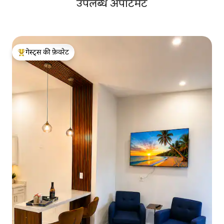
उपलब्ध अपार्टमेंट
गेस्ट्स की फ़ेवरेट
गेस्ट्स का टॉप फ़ेवरेट