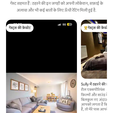
गेस्ट सहमत हैं : ठहरने की इन जगहों को अपनी लोकेशन, सफ़ाई के
अलावा और भी कई बातों के लिए ऊँची रेटिंग मिली हुई है.
गेस्ट्स की फ़ेवरेट
गेस्ट्स की फ़ेवरेट
गेस्ट्स की फ़ेवरेट
गेस्ट्स का टॉप फ़ेवरेट
Sully में ठहरने की जग
रील एक्सपीरियंस
फ़िल्मों और साउंड के प्र
बिलकुल नए अंदाज़ का
आपको लगता है कि आपक
है, तो मेरे पास आपके लिए