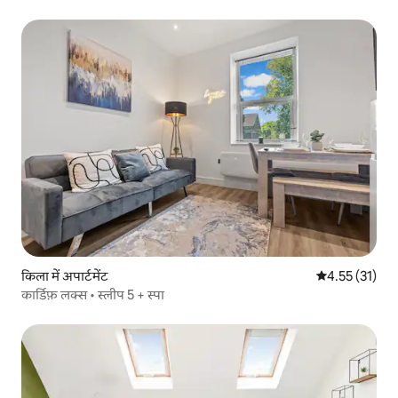
किला में अपार्टमेंट
औसत रेटिंग 5 में 
4.55 (31)
कार्डिफ़ लक्स • स्लीप 5 + स्पा