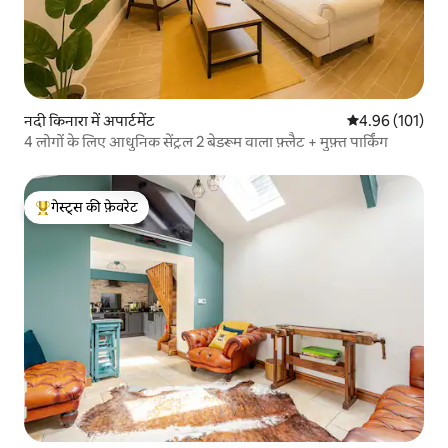
नदी किनारा में अपार्टमेंट
औसत रेटिंग 5 में स
4.96 (101)
4 लोगों के लिए आधुनिक सेंट्रल 2 बेडरूम वाला फ़्लैट + मुफ़्त पार्किंग
गेस्ट्स की फ़ेवरेट
गेस्ट्स का टॉप फ़ेवरेट