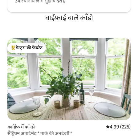
34 स्थानीय लोग सुझाव देते हैं
वाईफ़ाई वाले काँडो
गेस्ट्स की फ़ेवरेट
गेस्ट्स का टॉप फ़ेवरेट
कार्डिफ में कॉन्डो
औसत रेटिंग 5 में स
4.99 (225)
सैंड्रिंघम अपार्टमेंट * पार्क की अनदेखी *