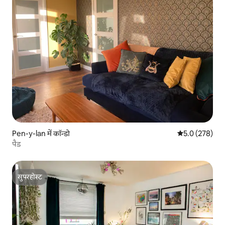
Pen-y-lan में कॉन्डो
औसत रेटिंग 5 में 
5.0 (278)
पैड
सुपरहोस्ट
सुपरहोस्ट