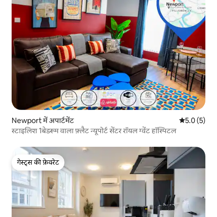
Newport में अपार्टमेंट
औसत रेटिंग 5 म
5.0 (5)
स्टाइलिश 1बेडरूम वाला फ़्लैट न्यूपोर्ट सेंटर रॉयल ग्वेंट हॉस्पिटल
गेस्ट्स की फ़ेवरेट
गेस्ट्स की फ़ेवरेट