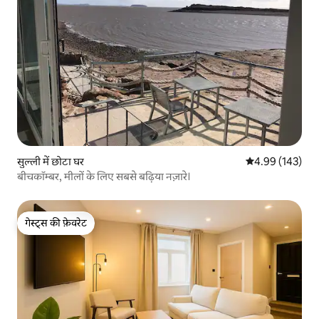
सुल्ली में छोटा घर
औसत रेटिंग 5 में स
4.99 (143)
बीचकॉम्बर, मीलों के लिए सबसे बढ़िया नज़ारे।
गेस्ट्स की फ़ेवरेट
गेस्ट्स की फ़ेवरेट