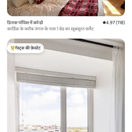
डिनास पॉविस में कॉन्डो
औसत रेटिंग 5 में स
4.97 (118)
कार्डिफ़ के करीब जंगल के पास 1 बेड का खूबसूरत फ़्लैट
गेस्ट्स की फ़ेवरेट
गेस्ट्स का टॉप फ़ेवरेट