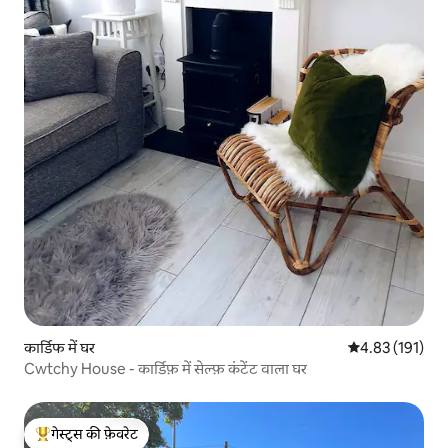
कार्डिफ में घर
औसत रेटिंग 5 में स
4.83 (191)
Cwtchy House - कार्डिफ़ में सेल्फ़ कंटेंट वाला घर
गेस्ट्स की फ़ेवरेट
गेस्ट्स का टॉप फ़ेवरेट