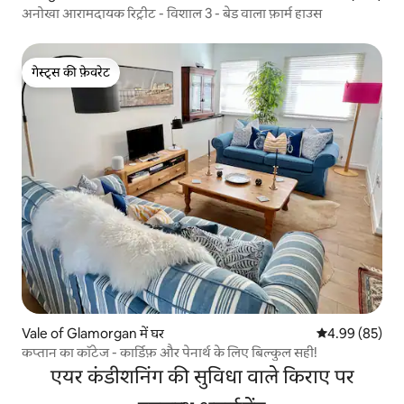
अनोखा आरामदायक रिट्रीट - विशाल 3 - बेड वाला फ़ार्म हाउस
गेस्ट्स की फ़ेवरेट
गेस्ट्स की फ़ेवरेट
Vale of Glamorgan में घर
औसत रेटिंग 5 में 
4.99 (85)
कप्तान का कॉटेज - कार्डिफ़ और पेनार्थ के लिए बिल्कुल सही!
एयर कंडीशनिंग की सुविधा वाले किराए पर