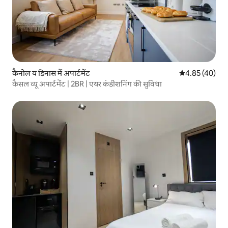
कैनोल य डिनास में अपार्टमेंट
औसत रेटिंग 5 में 
4.85 (40)
कैसल व्यू अपार्टमेंट | 2BR | एयर कंडीशनिंग की सुविधा