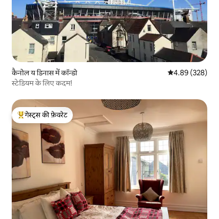
कैनोल य डिनास में कॉन्डो
औसत रेटिंग 5 में स
4.89 (328)
स्टेडियम के लिए कदम!
गेस्ट्स की फ़ेवरेट
गेस्ट्स का टॉप फ़ेवरेट