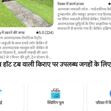
रिस्का में फ़ार्म हाउस
औस
अल्पाका लक्ज़री लॉज - गार्डनफ़ील्ड क
ट्वम्बार्ल्वम और मशहूर आयरन एज हिलफ़
पर स्थित लक्ज़री हॉलिडे केबिन, जिसे 
आरामदायक छुट्टियों के लिए प्राकृतिक पर
सावधानी से बनाया गया है। केबिन दक्ष
 समीक्षाएँ
ें ठहरने की जगह
औसत रेटिंग 5 में से 5.0, 224 समीक्षाएँ
5.0 (224)
माचेन माउंटेन की तरफ़ है और केबिन के 
दोस्ताना अल्पाका आपका साथ देंगे। - मुफ़्त वेलकम
ाथ आरामदायक रोमांटिक रिट्रीट
पैक -निजी हॉट टब और फ़ायरपिट/ग्रिल
 जकूज़ी के साथ हमारे लॉग केबिन में
अतिरिक्त लकड़ी के लट्ठे £10/बोरी सा
 आरामदायक महसूस करें। केबिन से
किराए पर लेने का शुल्क £20 -Pizza 
ारा दिखता है, असली लकड़ी की आग
बेझिझक इस्तेमाल करें - सॉना कोल्ड प्
7 से 1 मिनट की दूरी, ट्रेन स्टेशन से 4
£15 कृपया ध्यान दें **अधिकतम ऑक्युपेंसी 5
 मिनट की पैदल दूरी, साइकिल चलाने
ीब हॉट टब वाली किराए पर उपलब्ध जगहों के लिए
वयस्क/4 वयस्क 16 साल से कम उम्र के 2 
े के बहुत सारे रास्ते, हम पालतू
वयस्क नहीं, माफ़ करें
्वीकार नहीं करते, क्योंकि हमारे पास
 सुपरमार्केट पास में है, ब्रेकॉन बीकन्स
 हैं, हम समलैंगिकों के अनुकूल हैं, ड्राइव
र्किंग 😄 स्थानीय क्लब 1 मिनट की पैदल
बहुत स्वागत योग्य 😀 हम समीक्षाओं के
किसी भी बुकिंग को स्वीकार नहीं करते
ाई
स्विमिंग पूल
परिसर में ब