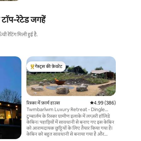
टॉप-रेटेड जगहें
 रेटिंग मिली हुई है.
Troedyrhi
गेस्ट्स की फ़ेवरेट
गेस्ट्स की
फॉल्स कॉटे
गेस्ट्स का टॉप फ़ेवरेट
गेस्ट्स की
फ़ॉल्स कॉट
कॉटेज है, 
अलग-अलग म
था। अब 193
में जाना जात
रिस्का में फ़ार्म हाउस
औसत रेटिंग 5 में से 4.99, 38
4.99 (386)
जहाँ हरियाली
Twmbarlwm Luxury Retreat - Dingle
ज़रिए ब्रेकॉ
Lodge
ट्वम्बार्लम के रिस्का ग्रामीण इलाके में लग्ज़री हॉलिडे
से ट्रेन स्
केबिन। पहाड़ियों में सावधानी से बनाए गए इस केबिन
पार्क वेल्स,
को आरामदायक छुट्टियों के लिए तैयार किया गया है।
को एक्सप्लो
केबिन को बहुत सावधानी से बनाया गया है और
एक बेहतरीन
आपको रात में आराम से नींद आए, यह पक्का करने