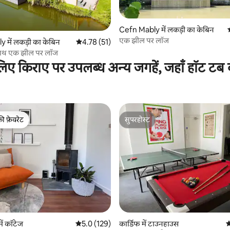
Cefn Mably में लकड़ी का केबिन
एक झील पर लॉज
 समीक्षाएँ
 में लकड़ी का केबिन
औसत रेटिंग 5 में से 4.78, 51 समीक्षाएँ
4.78 (51)
साथ एक झील पर लॉज
के लिए किराए पर उपलब्ध अन्य जगहें, जहाँ हॉट टब 
की फ़ेवरेट
सुपरहोस्ट
टॉप फ़ेवरेट
सुपरहोस्ट
 समीक्षाएँ
ं कॉटेज
औसत रेटिंग 5 में से 5.0, 129 समीक्षाएँ
5.0 (129)
कार्डिफ में टाउनहाउस
औ