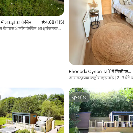
ें लकड़ी का केबिन
औसत रेटिंग 5 में से 4.68, 115 समीक्षाएँ
4.68 (115)
ेल्स के पास 2 लॉग केबिन आश्चर्यजनक
 समीक्षाएँ
Rhondda Cynon Taff में निजी कम
रा
आरामदायक कंट्रीसाइड पॉड | 2 -3 घंटे क
सुपरहोस्ट
सुपरहोस्ट