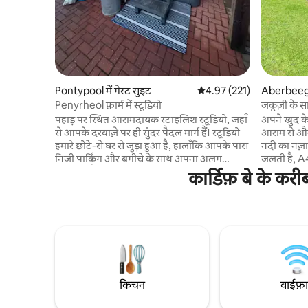
Pontypool में गेस्ट सुइट
औसत रेटिंग 5 में से 4.97, 221
4.97 (221)
Aberbeeg म
Penyrheol फ़ार्म में स्टूडियो
जकूज़ी के स
पहाड़ पर स्थित आरामदायक स्टाइलिश स्टूडियो, जहाँ
अपने खुद के
से आपके दरवाज़े पर ही सुंदर पैदल मार्ग हैं। स्टूडियो
आराम से और
हमारे छोटे-से घर से जुड़ा हुआ है, हालाँकि आपके पास
नदी का नज़
निजी पार्किंग और बगीचे के साथ अपना अलग
जलती है, A46
प्रवेशद्वार है। कृपया ध्यान दें कि यह हमारे घर का
मिनट या 20
कार्डिफ़ बे के कर
हिस्सा है, इसलिए यह आराम करने, पैदल चलने/
और पैदल चलन
साइकिल चलाने या उन कपल के लिए बिलकुल सही
जानवरों को स
है, जो आराम करना चाहते हैं, लेकिन पार्टी करना, तेज़
एक बिल्ली है,
संगीत वगैरह नहीं सुनना चाहते, इसलिए हमारे शांत
थोड़ी दूरी पर
घंटे रात 11 बजे से सुबह 6 बजे तक हैं। हॉट टब का
पर मुफ़्त पा
इस्तेमाल सिर्फ़ रात 10 बजे तक किया जा सकता है।
दूरी पर है, 
*कोई पालतू जीव नहीं * बच्चों/शिशुओं के लिए सही
बिना की गई 
नहीं है*
किचन
वाईफ़