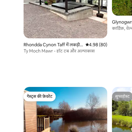
Glynogwr म
कार्डिफ़, व
दृश्य।
Rhondda Cynon Taff में लकड़ी
औसत रेटिंग 5 में से 4.98, 80
4.98 (80)
का केबिन
Ty Moch Mawr - हॉट टब और अल्पाकास
गेस्ट्स की फ़ेवरेट
सुपरहोस्ट
गेस्ट्स की फ़ेवरेट
सुपरहोस्ट