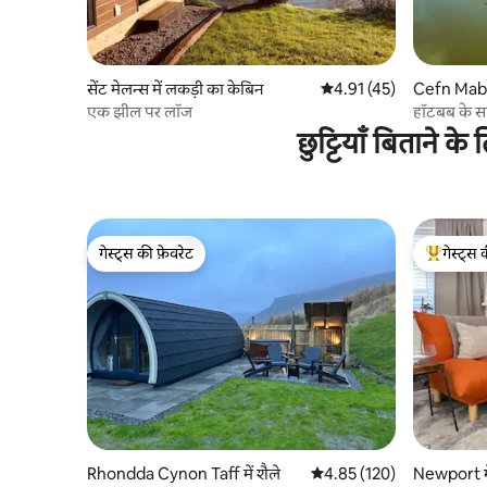
सेंट मेलन्स में लकड़ी का केबिन
औसत रेटिंग 5 में से 4.91, 45
4.91 (45)
Cefn Mably
एक झील पर लॉज
हॉटबब के 
छुट्टियाँ बिताने 
गेस्ट्स की फ़ेवरेट
गेस्ट्स 
गेस्ट्स की फ़ेवरेट
गेस्ट्स का 
Rhondda Cynon Taff में शैले
औसत रेटिंग 5 में से 4.85, 120
4.85 (120)
Newport मे