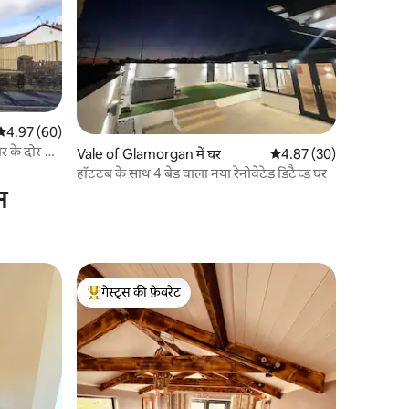
औसत रेटिंग 5 में से 4.97, 60 समीक्षाएँ
4.97 (60)
के दोस्तों
Vale of Glamorgan में घर
औसत रेटिंग 5 में से 4.87, 3
4.87 (30)
हॉटटब के साथ 4 बेड वाला नया रेनोवेटेड डिटैच्ड घर
न
गेस्ट्स की फ़ेवरेट
गेस्ट्स का टॉप फ़ेवरेट