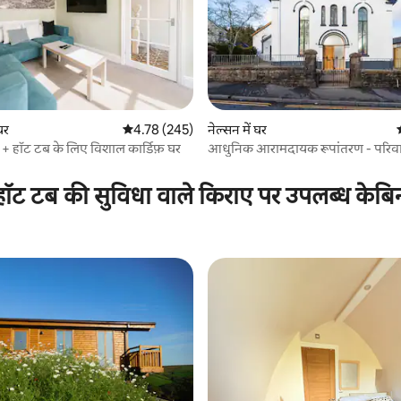
 समीक्षाएँ
 घर
औसत रेटिंग 5 में से 4.78, 245 समीक्षाएँ
4.78 (245)
नेल्सन में घर
ंग + हॉट टब के लिए विशाल कार्डिफ़ घर
आधुनिक आरामदायक रूपांतरण - परिवार 
के जमावड़े
हॉट टब की सुविधा वाले किराए पर उपलब्ध केबि