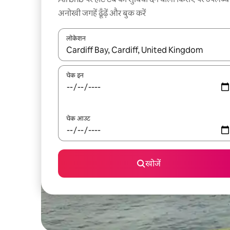
अनोखी जगहें ढूँढ़ें और बुक करें
लोकेशन
नतीजों के उपलब्ध होने पर, अप और डाउन 'ऐरो की' का इस्तेमाल 
चेक इन
चेक आउट
खोजें