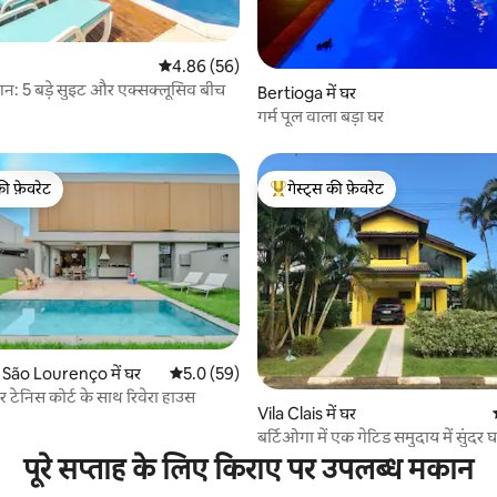
औसत रेटिंग 5 में से 4.86, 56 समीक्षाएँ
4.86 (56)
न: 5 बड़े सुइट और एक्सक्लूसिव बीच
 समीक्षाएँ
Bertioga में घर
गर्म पूल वाला बड़ा घर
की फ़ेवरेट
गेस्ट्स की फ़ेवरेट
टॉप फ़ेवरेट
गेस्ट्स का टॉप फ़ेवरेट
 São Lourenço में घर
औसत रेटिंग 5 में से 5.0, 59 समीक्षाएँ
5.0 (59)
 समीक्षाएँ
 टेनिस कोर्ट के साथ रिवेरा हाउस
Vila Clais में घर
बर्टिओगा में एक गेटिड समुदाय में सुंदर 
पूरे सप्ताह के लिए किराए पर उपलब्ध मकान