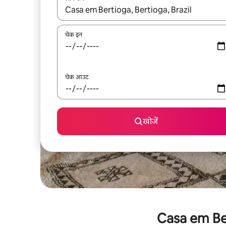
नतीजों के उपलब्ध होने पर, अप और डाउन 'ऐरो की' का इस्तेमाल 
चेक इन
चेक आउट
खोजें
Casa em Bert