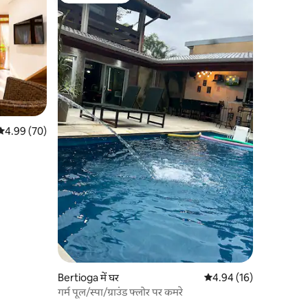
औसत रेटिंग 5 में से 4.99, 70 समीक्षाएँ
4.99 (70)
Bertioga में घर
औसत रेटिंग 5 में से 4.94, 1
4.94 (16)
गर्म पूल/स्पा/ग्राउंड फ्लोर पर कमरे