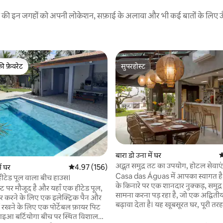
रने की इन जगहों को अपनी लोकेशन, सफ़ाई के अलावा और भी कई बातों के लिए ऊँची
की फ़ेवरेट
सुपरहोस्ट
टॉप फ़ेवरेट
सुपरहोस्ट
बारा डो उना में घर
औ
अद्भुत समुद्र तट का उपयोग, होटल सेवाएं
 समीक्षाएँ
ं घर
औसत रेटिंग 5 में से 4.97, 156 समीक्षाएँ
4.97 (156)
Casa das Águas में आपका स्वागत है
ं हीटेड पूल वाला बीच हाउस।
के किनारे पर एक शानदार नुक्कड़, समुद्
स्ट पर मौजूद है और यहाँ एक हीटेड पूल,
सामना करना पड़ रहा है, जो एक अद्वित
यार करने के लिए एक इलेक्ट्रिक पैन और
बढ़ावा देता है। यह खूबसूरत घर, पूरी तरह से
 रखने के लिए एक पोर्टेबल फ़ायर पिट
पुनर्निर्मित, शोधन और लालित्य के साथ
ंडाइआ बर्टियोगा बीच पर स्थित विशाल