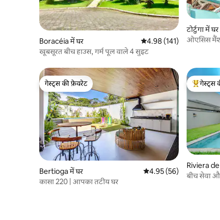
टोर्टुगा में घर
ओएसिस मैंश
Boracéia में घर
औसत रेटिंग 5 में से 4.98, 141
4.98 (141)
खूबसूरत बीच हाउस, गर्म पूल वाले 4 सुइट
गेस्ट्स की फ़ेवरेट
गेस्ट्स 
गेस्ट्स की फ़ेवरेट
गेस्ट्स का 
Riviera de
Bertioga में घर
औसत रेटिंग 5 में से 4.95, 56
4.95 (56)
बीच सेवा और
कासा 220 | आपका तटीय घर