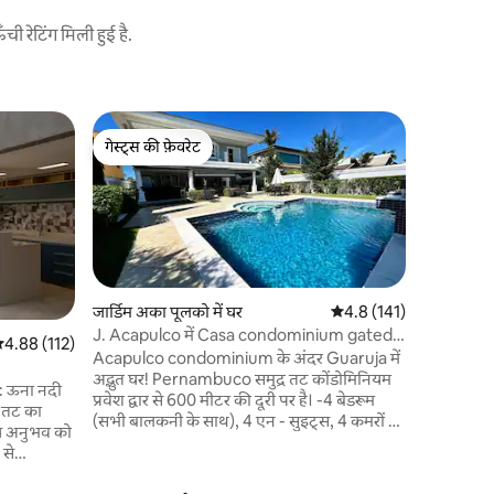
 रेटिंग मिली हुई है.
घर
गेस्ट्स की फ़ेवरेट
गेस्ट्स
एक गर्म पूल
गेस्ट्स की फ़ेवरेट
गेस्ट्स का
घर
एक गटेड सम
आराम और सुर
इसमें 5 एन
टीवी, डाइनि
(बारबेक्यू,
टॉप) के सा
आराम के लि
जार्डिम अका पूलको में घर
औसत रेटिंग 5 में से 4.8, 14
4.8 (141)
आइस मशीन 
J. Acapulco में Casa condominium gated
सत रेटिंग 5 में से 4.88, 112 समीक्षाएँ
4.88 (112)
तट, आरामद
Guaruja.
Acapulco condominium के अंदर Guaruja में
स्विमिंग प
अद्भुत घर! Pernambuco समुद्र तट कोंडोमिनियम
: ऊना नदी
डेक भी है।
प्रवेश द्वार से 600 मीटर की दूरी पर है। -4 बेडरूम
र तट का
(सभी बालकनी के साथ), 4 एन - सुइट्स, 4 कमरों के
ीय अनुभव को
लिए लिविंग रूम, फायरप्लेस, 100G इंटरनेट के साथ
65 - इंच टीवी, डाइनिंग रूम, बारबेक्यू और पिज़्ज़ा
, एक घर की
ओवन के साथ पेटू बालकनी। - स्विमिंग पूल, सॉना। -