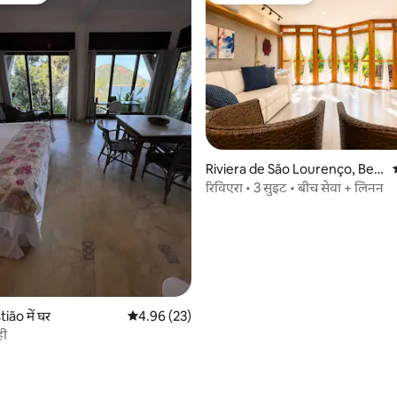
Riviera de São Lourenço, Bert
ioga में घर
रिविएरा • 3 सुइट • बीच सेवा + लिनन
ião में घर
औसत रेटिंग 5 में से 4.96, 23 समीक्षाएँ
4.96 (23)
ही
 समीक्षाएँ