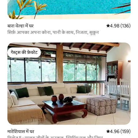
बारा वेल्हा में घर
औसत रेटिंग 5 में स
4.98 (136)
सिर्फ़ आपका अपना कोना, पानी के साथ, निजता, सुकून
गेस्ट्स की फ़ेवरेट
गेस्ट्स की फ़ेवरेट
मारेशियास में घर
औसत रेटिंग 5 में स
4.96 (159)
विलेज 5 : पालतू जीवों के अनुकूल_स्विमिंग पूल और जिम।