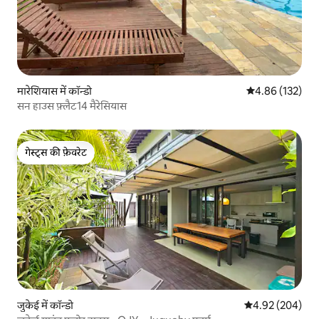
मारेशियास में कॉन्डो
औसत रेटिंग 5 में स
4.86 (132)
सन हाउस फ़्लैट14 मैरेसियास
गेस्ट्स की फ़ेवरेट
गेस्ट्स की फ़ेवरेट
जुकेई में कॉन्डो
औसत रेटिंग 5 में स
4.92 (204)