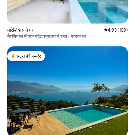
मारेशियास में घर
औसत रेटिंग 5 में स
4.93 (109)
मैरेसियास में एक गटेड समुदाय में उच्च - मानक घर
गेस्ट्स की फ़ेवरेट
गेस्ट्स का टॉप फ़ेवरेट