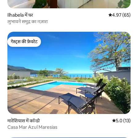
Ilhabela में घर
औसत रेटिंग 5 में 
4.97 (65)
लुभावने समुद्र का नज़ारा
गेस्ट्स की फ़ेवरेट
गेस्ट्स की फ़ेवरेट
मारेशियास में कॉन्डो
औसत रेटिंग 5 मे
5.0 (13)
Casa Mar Azul Maresias