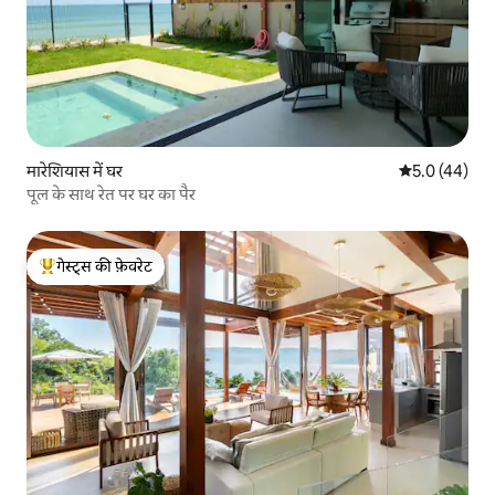
मारेशियास में घर
औसत रेटिंग 5 में
5.0 (44)
पूल के साथ रेत पर घर का पैर
गेस्ट्स की फ़ेवरेट
गेस्ट्स का टॉप फ़ेवरेट