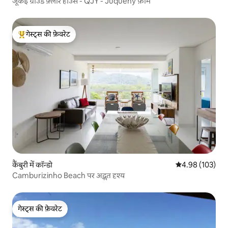
जूकेई ग्राउंड फ़्लोर हाउस - QJY - Juquehy फ़ार्म
गेस्ट्स की फ़ेवरेट
गेस्ट्स का टॉप फ़ेवरेट
कैंबुरी में कॉन्डो
औसत रेटिंग 5 में स
4.98 (103)
Camburizinho Beach पर अद्भुत दृश्य
गेस्ट्स की फ़ेवरेट
गेस्ट्स की फ़ेवरेट