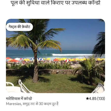
पूल की सुविधा वाले किराए पर उपलब्ध कॉन्डो
गेस्ट्स की फ़ेवरेट
गेस्ट्स की फ़ेवरेट
मारेशियास में कॉन्डो
औसत रेटिंग 5 में स
4.85 (133)
Maresias, समुद्र तट से 30 कदम दूर है