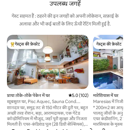
उपलब्ध जगहें
गेस्ट सहमत हैं : ठहरने की इन जगहों को अपनी लोकेशन, सफ़ाई के
अलावा और भी कई बातों के लिए ऊँची रेटिंग मिली हुई है.
गेस्ट्स की फ़ेवरेट
गेस्ट्स की फ़ेवरेट
गेस्ट्स का टॉप फ़ेवरेट
गेस्ट्स की फ़ेवरेट
प्राया तोके-तोके पेकेन में घर
औसत रेटिंग 5 में से 5.0, 102 समीक्षाएँ
5.0 (102)
मारेशियास में घर
खूबसूरत घर, Pisc Aquec, Sauna Cond.
Maresias में निजी पू
150m बीच
sand
शानदार घर, समुद्र तट से 150 मीटर की दूरी पर, बहुत
* 200m2 का आधुनिक 
अच्छी तरह रोशन, बड़ा, आरामदायक, एक गेटेड
पालतू जीवों के अनुकूल
कॉन्डोमिनियम में मौजूद, जहाँ पूरी सुरक्षा और निजता
एयर कंडीशनिंग, 2 टीवी
मिलती है। एयर-कंडिशंड पूल (28 डिग्री सेल्सियस),
मारसियास के मुख्य क्षेत्र 
वेट सॉना, सन लाउंजर, सोफ़ा, कुर्सियों और
और रेस्तरां के साथ। * निजी पूल और बारबेक्यू, रेत पर