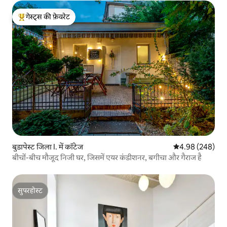
गेस्ट्स की फ़ेवरेट
गेस्ट्स का टॉप फ़ेवरेट
बुडापेस्ट जिला I. में कॉटेज
औसत रेटिंग 5 में स
4.98 (248)
बीचों-बीच मौजूद निजी घर, जिसमें एयर कंडीशनर, बगीचा और गैराज है
सुपरहोस्ट
सुपरहोस्ट