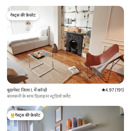
गेस्ट्स की फ़ेवरेट
गेस्ट्स की फ़ेवरेट
बुडापेस्ट जिला I. में कॉन्डो
औसत रेटिंग 5 में स
4.97 (191)
बालकनी के साथ डिज़ाइनर स्टूडियो फ़्लैट
गेस्ट्स की फ़ेवरेट
गेस्ट्स का टॉप फ़ेवरेट