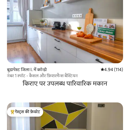
बुडापेस्ट जिला I. में कॉन्डो
औसत रेटिंग 5 में स
4.94 (114)
नंबर 1 स्पॉट - कैसल और फ़िशरमैन्स बैस्टियन
किराए पर उपलब्ध पारिवारिक मकान
गेस्ट्स की फ़ेवरेट
गेस्ट्स का टॉप फ़ेवरेट