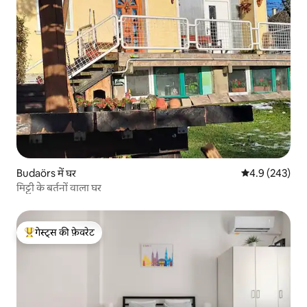
Budaörs में घर
औसत रेटिंग 5 में 
4.9 (243)
मिट्टी के बर्तनों वाला घर
गेस्ट्स की फ़ेवरेट
गेस्ट्स का टॉप फ़ेवरेट