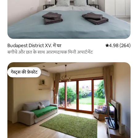
Budapest District XV. में घर
औसत रेटिंग 5 में स
4.98 (264)
बगीचे और छत के साथ आरामदायक मिनी अपार्टमेंट
गेस्ट्स की फ़ेवरेट
गेस्ट्स की फ़ेवरेट