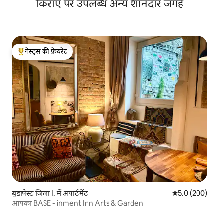
किराए पर उपलब्ध अन्य शानदार जगहें
गेस्ट्स की फ़ेवरेट
गेस्ट्स का टॉप फ़ेवरेट
बुडापेस्ट जिला I. में अपार्टमेंट
औसत रेटिंग 5 में 
5.0 (200)
आपका BASE - inment Inn Arts & Garden