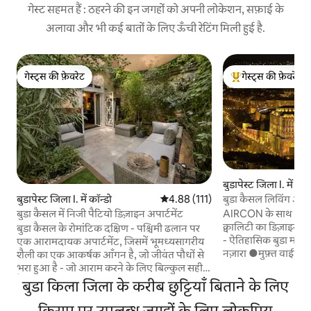
गेस्ट सहमत हैं : ठहरने की इन जगहों को अपनी लोकेशन, सफ़ाई के
अलावा और भी कई बातों के लिए ऊँची रेटिंग मिली हुई है.
गेस्ट्स की फ़ेवरेट
गेस्ट्स की फ़ेवरेट
गेस्ट्स की फ़ेवरेट
गेस्ट्स का टॉप फ़ेवरेट
बुडापेस्ट जिला I. में अपार
बुडा कैसल लिविंग अपार्
बुडापेस्ट जिला I. में कॉन्डो
औसत रेटिंग 5 में से 4.88, 111 समीक्षाएँ
4.88 (111)
AIRCON के साथ ●नवन
बुडा कैसल में निजी पैटियो डिज़ाइन अपार्टमेंट
क्वालिटी का डिज़ाइनर
बुडा कैसल के रोमांटिक दक्षिण - पश्चिमी ढलान पर
- ऐतिहासिक बुडा महल
एक आरामदायक अपार्टमेंट, जिसमें भूमध्यसागरीय
नज़ारा ●मुफ़्त वाईफ़ा
शैली का एक आकर्षक आँगन है, जो जीवंत पौधों से
●बस स्टॉप : 30 मीटर 
भरा हुआ है - जो आराम करने के लिए बिल्कुल सही
बुडापेस्ट के सबसे क्ल
है। बुडापेस्ट के केंद्र में स्थित, जीवंत कीट से बस 10
बुडा किला जिला के करीब छुट्टियाँ बिताने के लिए
●पूरी तरह से सुसज्जि
मिनट की दूरी पर, यह डेन्यूब और मछुआरों के गढ़
के असली निवासी की तर
जैसे प्रतिष्ठित स्थलों के करीब है, फिर भी एक
किराए पर उपलब्ध जगहों के लिए लोकप्रिय