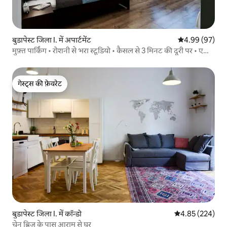
बुडापेस्ट जिला I. में अपार्टमेंट
औसत रेटिंग 5 में 
4.99 (97)
मुफ़्त पार्किंग • रोशनी से भरा स्टूडियो • कैसल से 3 मिनट की दूरी पर • एसी
(AC)
गेस्ट्स की फ़ेवरेट
गेस्ट्स की फ़ेवरेट
बुडापेस्ट जिला I. में कॉन्डो
औसत रेटिंग 5 में स
4.85 (224)
चेन ब्रिज के पास आराम से घर