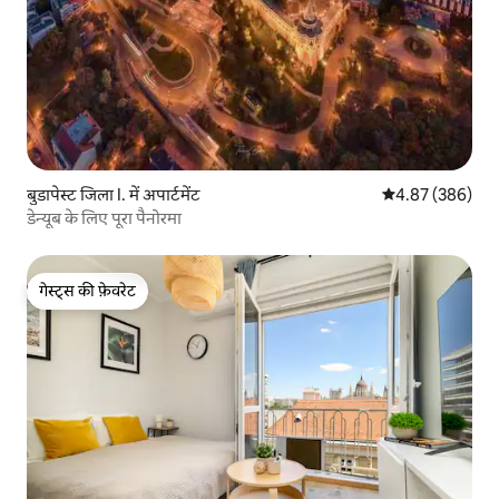
बुडापेस्ट जिला I. में अपार्टमेंट
औसत रेटिंग 5 में स
4.87 (386)
डेन्यूब के लिए पूरा पैनोरमा
गेस्ट्स की फ़ेवरेट
गेस्ट्स की फ़ेवरेट