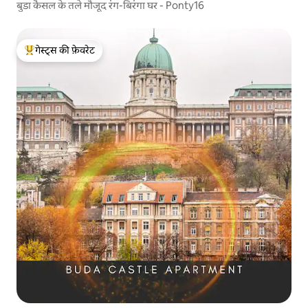
बुडा कैसल के तले मौजूद रंग-बिरंगा घर - Ponty16
गेस्ट्स की फ़ेवरेट
गेस्ट्स का टॉप फ़ेवरेट