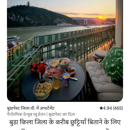
बुडापेस्ट जिला वी. में अपार्टमेंट
औसत रेटिंग 5 में स
4.94 (465)
पैनोरमिक डेन्यूब व्यू हेवन | बुडापेस्ट का दिल
बुडा किला जिला के करीब छुट्टियाँ बिताने के लिए