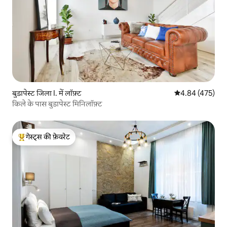
बुडापेस्ट जिला I. में लॉफ़्ट
औसत रेटिंग 5 में स
4.84 (475)
किले के पास बुडापेस्ट मिनिलॉफ़्ट
गेस्ट्स की फ़ेवरेट
गेस्ट्स का टॉप फ़ेवरेट