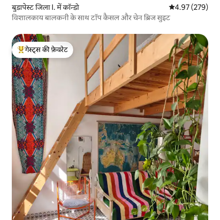
बुडापेस्ट जिला I. में कॉन्डो
औसत रेटिंग 5 में स
4.97 (279)
विशालकाय बालकनी के साथ टॉप कैसल और चेन ब्रिज सुइट
गेस्ट्स की फ़ेवरेट
गेस्ट्स का टॉप फ़ेवरेट