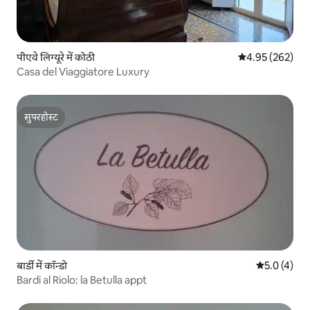
पीएवे लिग्यूरे में कोठी
औसत रेटिंग 5 में स
4.95 (262)
Casa del Viaggiatore Luxury
सुपरहोस्ट
सुपरहोस्ट
बार्डी में कॉन्डो
औसत रेटिंग 5 म
5.0 (4)
Bardi al Riolo: la Betulla appt