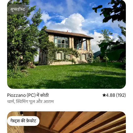
सुपरहोस्ट
सुपरहोस्ट
Piozzano (PC) में कोठी
औसत रेटिंग 5 में स
4.88 (192)
चार्म, स्विमिंग पूल और आराम
गेस्ट्स की फ़ेवरेट
गेस्ट्स की फ़ेवरेट