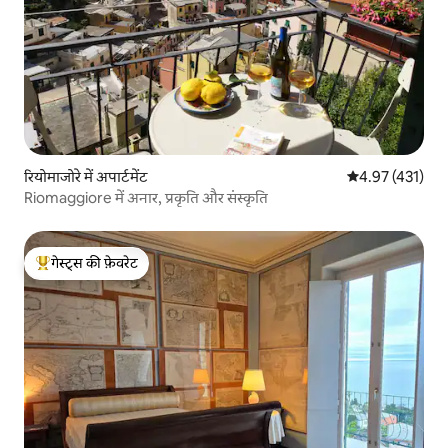
रियोमाजोरे में अपार्टमेंट
औसत रेटिंग 5 में स
4.97 (431)
Riomaggiore में अनार, प्रकृति और संस्कृति
गेस्ट्स की फ़ेवरेट
गेस्ट्स का टॉप फ़ेवरेट