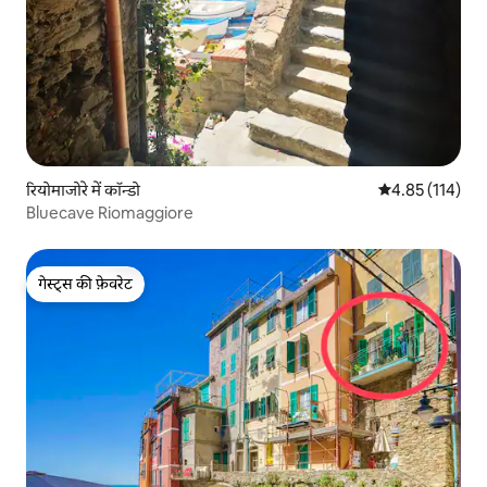
रियोमाजोरे में कॉन्डो
औसत रेटिंग 5 में स
4.85 (114)
Bluecave Riomaggiore
गेस्ट्स की फ़ेवरेट
गेस्ट्स की फ़ेवरेट