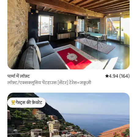
पार्मा में लॉफ़्ट
औसत रेटिंग 5 में स
4.94 (164)
लॉफ़्ट/एक्सक्लूसिव पेंटहाउस [सेंटर] टेरेस+जकूज़ी
गेस्ट्स की फ़ेवरेट
गेस्ट्स का टॉप फ़ेवरेट