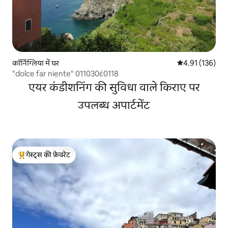
कॉर्निग्लिया में घर
औसत रेटिंग 5 में स
4.91 (136)
"dolce far niente" 011030έ0118
एयर कंडीशनिंग की सुविधा वाले किराए पर
उपलब्ध अपार्टमेंट
गेस्ट्स की फ़ेवरेट
गेस्ट्स का टॉप फ़ेवरेट