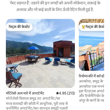
गेस्ट सहमत हैं : ठहरने की इन जगहों को अपनी लोकेशन, सफ़ाई के
अलावा और भी कई बातों के लिए ऊँची रेटिंग मिली हुई है.
गेस्ट्स की फ़ेवरेट
गेस्ट्स की फ़ेवरेट
गेस्ट्स की फ़ेवरेट
गेस्ट्स का टॉप फ़ेवरेट
रियोमाजोरे में कॉन्डो
अल्कोवा, समुद्र के किन
अल्कोवा एक मनमोहक सीफ
इस पेंटहाउस अपार्टमें
मोंटेरेसो अल मारे में अपार्टमेंट
औसत रेटिंग 5 में से 4.95, 213 समीक्षाएँ
4.95 (213)
और रियोमैगियोर के रंग-
मॉन्टेरोसो विशाल समुद्र तट अपार्टमेंट/घर
अंगूर के बागों के व्यापक न
मध्य शताब्दी की कोठी में आधुनिक, पूरी तरह से
चीज़ के करीब, लेकिन
पुनर्निर्मित अपार्टमेंट/घर। शानदार समुद्री नज़ारों
आपको सुकून और शांति मिलेगी। क