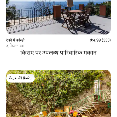
रेको में कॉन्डो
औसत रेटिंग 5 में स
4.99 (333)
द पेंटर हाउस
किराए पर उपलब्ध पारिवारिक मकान
गेस्ट्स की फ़ेवरेट
गेस्ट्स की फ़ेवरेट