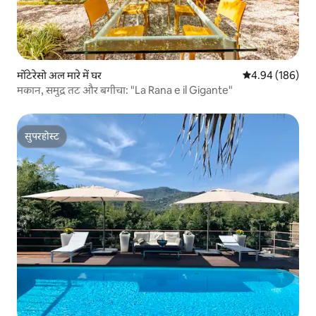
मोंटेरेसो अल मारे में घर
औसत रेटिंग 5 में स
4.94 (186)
मकान, समुद्र तट और बगीचा: "La Rana e il Gigante"
सुपरहोस्ट
सुपरहोस्ट