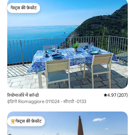
गेस्ट्स की फ़ेवरेट
गेस्ट्स की फ़ेवरेट
रियोमाजोरे में कॉन्डो
औसत रेटिंग 5 में स
4.97 (207)
इंडिगो Riomaggiore 011024 - सीएवी -0133
गेस्ट्स की फ़ेवरेट
गेस्ट्स का टॉप फ़ेवरेट