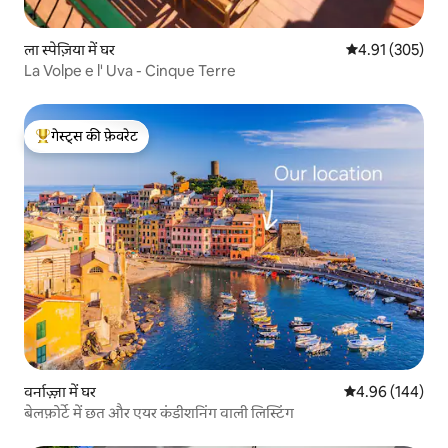
ला स्पेज़िया में घर
औसत रेटिंग 5 में स
4.91 (305)
La Volpe e l' Uva - Cinque Terre
गेस्ट्स की फ़ेवरेट
गेस्ट्स का टॉप फ़ेवरेट
वर्नाज़्ज़ा में घर
औसत रेटिंग 5 में स
4.96 (144)
बेलफ़ोर्टे में छत और एयर कंडीशनिंग वाली लिस्टिंग