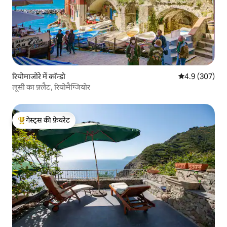
रियोमाजोरे में कॉन्डो
औसत रेटिंग 5 में 
4.9 (307)
लूसी का फ़्लैट, रियोमैग्जियोर
गेस्ट्स की फ़ेवरेट
गेस्ट्स का टॉप फ़ेवरेट