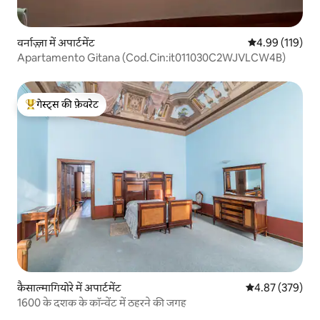
वर्नाज़्ज़ा में अपार्टमेंट
औसत रेटिंग 5 में स
4.99 (119)
Apartamento Gitana (Cod.Cin:it011030C2WJVLCW4B)
गेस्ट्स की फ़ेवरेट
गेस्ट्स का टॉप फ़ेवरेट
कैसाल्मागियोरे में अपार्टमेंट
औसत रेटिंग 5 में स
4.87 (379)
1600 के दशक के कॉन्वेंट में ठहरने की जगह