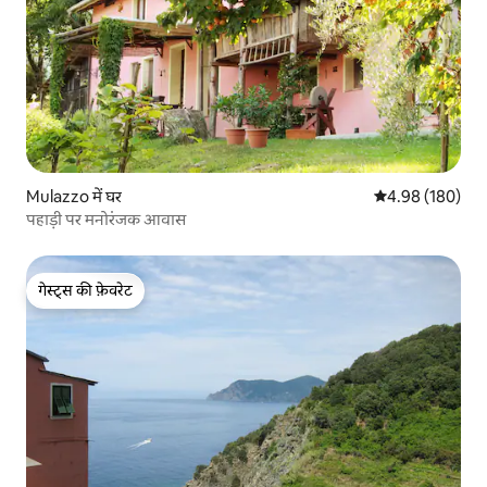
Mulazzo में घर
औसत रेटिंग 5 में स
4.98 (180)
पहाड़ी पर मनोरंजक आवास
गेस्ट्स की फ़ेवरेट
गेस्ट्स की फ़ेवरेट