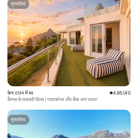
सुपरहोस्ट
सुपरहोस्ट
केप टाउन में घर
औसत रेटिंग 5 में 
4.85 (41)
कैम्प्स बे लक्ज़री विला | एयरकॉन्स और बैक अप पावर।
सुपरहोस्ट
सुपरहोस्ट