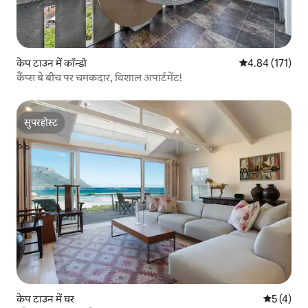
केप टाउन में कॉन्डो
औसत रेटिंग 5 में स
4.84 (171)
कैंप्स बे बीच पर चमकदार, विशाल अपार्टमेंट!
सुपरहोस्ट
सुपरहोस्ट
केप टाउन में घर
औसत रेटिंग 5
5 (4)