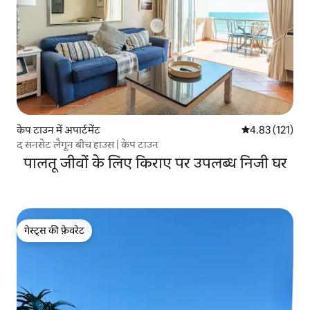
केप टाउन में अपार्टमेंट
औसत रेटिंग 5 में स
4.83 (121)
द सनसेट लैगून बीच हाउस | केप टाउन
पालतू जीवों के लिए किराए पर उपलब्ध निजी घर
गेस्ट्स की फ़ेवरेट
गेस्ट्स की फ़ेवरेट