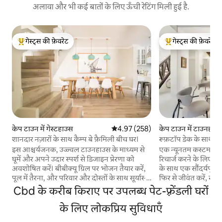
अलावा और भी कई बातों के लिए ऊँची रेटिंग मिली हुई है.
गेस्ट्स की फ़ेवरेट
गेस्ट्स की फ़ेवरेट
गेस्ट्स का टॉप फ़ेवरेट
गेस्ट्स का टॉप फ़ेवरेट
केप टाउन में गेस्टहाउस
औसत रेटिंग 5 में से 4.97, 258 समीक्षाएँ
4.97 (258)
केप टाउन में टाउनहाउ
शानदार नज़ारों के साथ कैम्प बे फ़ैमिली बीच घर।
रूफ़टॉप डेक के साथ 1
का नवीनीकरण किया ग
इस आश्चर्यजनक, उज्ज्वल टाउनहाउस के माध्यम से
एक न्यूनतम कस्टम डिज
घूमें और अपने उदार स्पर्श से डिजाइन प्रेरणा को
रिचार्ज करने के लिए ज
अवशोषित करें। बीबीक्यू ग्रिल पर भोजन तैयार करें,
के साथ एक सौंदर्यपूर्ण स
पूल में तैरना, और परिवार और दोस्तों के साथ सूर्यास्त
फिर से जीवंत करें, 
का आनंद लेते हुए आग के गड्ढे को रोशन करें। 11
का मिश्रण, पूरे और पहाड़ के
Cbd के करीब किराए पर उपलब्ध पेट-फ़्रेंडली घरों
रिट्रीट प्रसिद्ध कैंप बे बीच और रेस्तरां से केवल 3
उदात्त वास्तुकला इस ज
मिनट की इत्मीनान से पैदल दूरी पर है। यह घर 3 स्तरों
के लिए लोकप्रिय सुविधाएँ
लिए बेहद सुखद बनाती है।
पर फैला हुआ है। पहले, मुख्य रहने वाले क्षेत्र के अंदर
भयानक रेस्तरां और सलाख