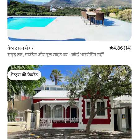
केप टाउन में घर
औसत रेटिंग 5 में 
4.86 (14)
समुद्र तट, माउंटेन और पूल साइड घर - कोई भारशेडिंग नहीं
गेस्ट्स की फ़ेवरेट
गेस्ट्स की फ़ेवरेट