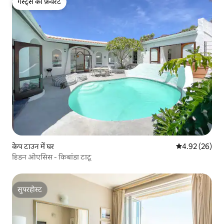
गेस्ट्स की फ़ेवरेट
गेस्ट्स की फ़ेवरेट
केप टाउन में घर
औसत रेटिंग 5 में 
4.92 (26)
हिडन ओएसिस - किबांडा टाटू
सुपरहोस्ट
सुपरहोस्ट