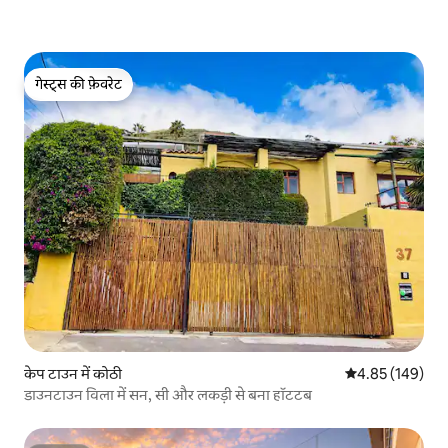
गेस्ट्स की फ़ेवरेट
गेस्ट्स की फ़ेवरेट
केप टाउन में कोठी
औसत रेटिंग 5 में स
4.85 (149)
डाउनटाउन विला में सन, सी और लकड़ी से बना हॉटटब