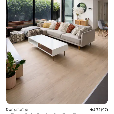
रिचमंड में कॉन्डो
औसत रेटिंग 5 में 
4.72 (97)