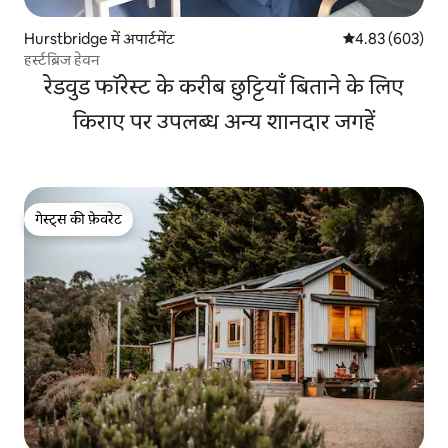
Hurstbridge में अपार्टमेंट
औसत रेटिंग 5 में स
4.83 (603)
हर्स्टब्रिज हेवन
रेडवुड फॉरेस्ट के करीब छुट्टियाँ बिताने के लिए
किराए पर उपलब्ध अन्य शानदार जगहें
गेस्ट्स की फ़ेवरेट
गेस्ट्स की फ़ेवरेट