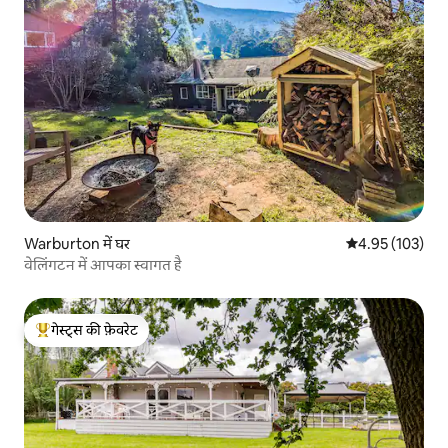
Warburton में घर
औसत रेटिंग 5 में स
4.95 (103)
वेलिंगटन में आपका स्वागत है
गेस्ट्स की फ़ेवरेट
गेस्ट्स का टॉप फ़ेवरेट