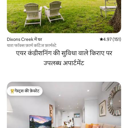
Dixons Creek में घर
औसत रेटिंग 5 में स
4.97 (151)
यारा फॉक्स फ़ार्म कॉटेज फ़ार्मस्टे
एयर कंडीशनिंग की सुविधा वाले किराए पर
उपलब्ध अपार्टमेंट
गेस्ट्स की फ़ेवरेट
गेस्ट्स का टॉप फ़ेवरेट