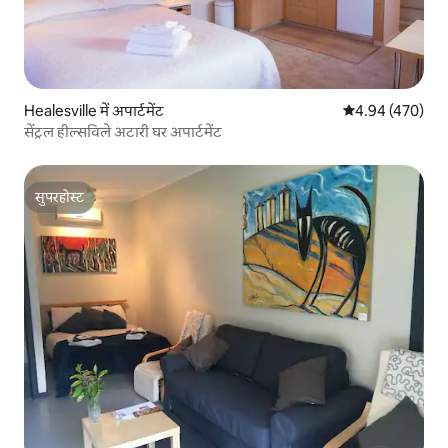
Healesville में अपार्टमेंट
औसत रेटिंग 5 में स
4.94 (470)
सेंट्रल हील्सविले अटारी घर अपार्टमेंट
सुपरहोस्ट
सुपरहोस्ट