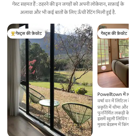
गेस्ट सहमत हैं : ठहरने की इन जगहों को अपनी लोकेशन, सफ़ाई के
अलावा और भी कई बातों के लिए ऊँची रेटिंग मिली हुई है.
गेस्ट्स की फ़ेवरेट
गेस्ट्स की फ़ेवरेट
गेस्ट्स का टॉप फ़ेवरेट
गेस्ट्स की फ़ेवरेट
Powelltown में लकड़
वर्षा वन में लिटिल केब
प्रकृति में धीमा और आर
पुनर्निर्मित लकड़ी के
इसमें खुली लिविंग स्पेस 
मुख्य बेडरूम में किंग बेड है। और कॉटेज गार
ओर देखने वाला सुंदर 
डेस्क है। रचनात्मक लेख