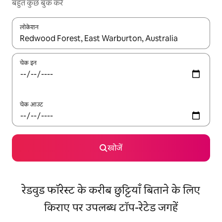
बहुत कुछ बुक करें
लोकेशन
नतीजों के उपलब्ध होने पर, अप और डाउन 'ऐरो की' का इस्तेमाल करके नेविगेट करें
चेक इन
चेक आउट
खोजें
रेडवुड फॉरेस्ट के करीब छुट्टियाँ बिताने के लिए
किराए पर उपलब्ध टॉप-रेटेड जगहें