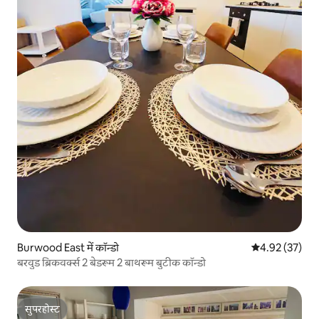
Burwood East में कॉन्डो
औसत रेटिंग 5 में 
4.92 (37)
बरवुड ब्रिकवर्क्स 2 बेडरूम 2 बाथरूम बुटीक कॉन्डो
सुपरहोस्ट
सुपरहोस्ट