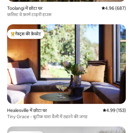
Toolangi में छोटा घर
औसत रेटिंग 5 में स
4.96 (687)
फ़ॉरेस्ट वे फ़ार्म टाइनी हाउस
गेस्ट्स की फ़ेवरेट
गेस्ट्स का टॉप फ़ेवरेट
Healesville में छोटा घर
औसत रेटिंग 5 में स
4.99 (153)
Tiny Grace - बुटीक यारा वैली में ठहरने की जगह