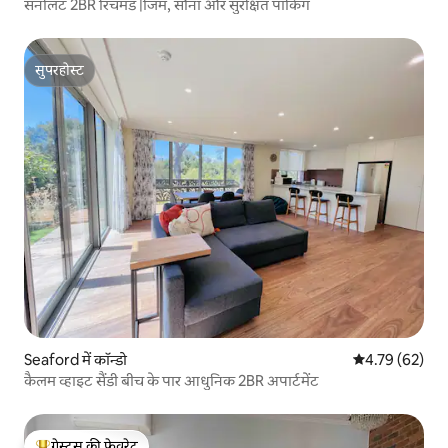
सनलिट 2BR रिचमंड |जिम, सौना और सुरक्षित पार्किंग
सुपरहोस्ट
सुपरहोस्ट
Seaford में कॉन्डो
औसत रेटिंग 5 में 
4.79 (62)
कैलम व्हाइट सैंडी बीच के पार आधुनिक 2BR अपार्टमेंट
गेस्ट्स की फ़ेवरेट