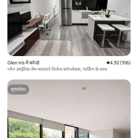
Glen Iris में कॉन्डो
औसत रेटिंग 5 में स
4.92 (106)
ग्लेन आईरिस जेम मालवर्न विलेज कॉम्प्लेक्स, पार्किंग के साथ
सुपरहोस्ट
सुपरहोस्ट