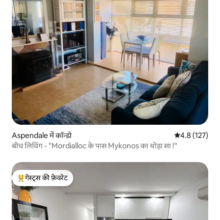
Aspendale में कॉन्डो
औसत रेटिंग 5 में 
4.8 (127)
बीच लिविंग - "Mordialloc के पास Mykonos का थोड़ा सा !"
गेस्ट्स की फ़ेवरेट
गेस्ट्स का टॉप फ़ेवरेट