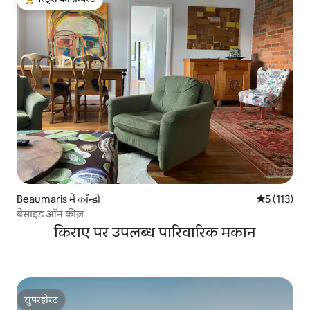
गेस्ट्स का टॉप फ़ेवरेट
Beaumaris में कॉन्डो
औसत रेटिंग 5 म
5 (113)
बेसाइड ऑन कीज़
किराए पर उपलब्ध पारिवारिक मकान
सुपरहोस्ट
सुपरहोस्ट