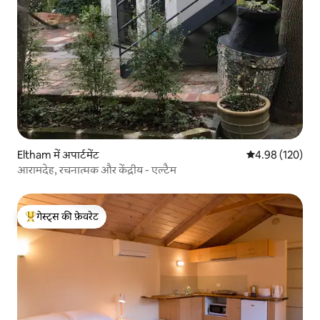
Eltham में अपार्टमेंट
औसत रेटिंग 5 में स
4.98 (120)
आरामदेह, रचनात्मक और केंद्रीय - एल्टैम
गेस्ट्स की फ़ेवरेट
गेस्ट्स का टॉप फ़ेवरेट