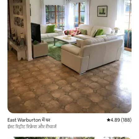
East Warburton में घर
औसत रेटिंग 5 में स
4.89 (188)
ईस्ट रिट्रीट रिफ्रेश और रीचार्ज