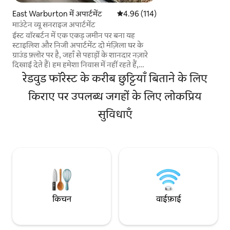
बिल्कुल सही। पुराने ज़माने के क्लॉ फ़ुट बाथटब में
East Warburton में अपार्टमेंट
औसत रेटिंग 5 में से 4.96, 114 समीक्षाएँ
4.96 (114)
आराम करें और पेड़ों क
माउंटेन व्यू सनराइज अपार्टमेंट
बैठकर रिकॉर्ड लगाएँ। नीलगिरी के पेड़ों के बीच
ईस्ट वॉरबर्टन में एक एकड़ जमीन पर बना यह
वर्षावन के माध्यम से 
स्टाइलिश और निजी अपार्टमेंट दो मंज़िला घर के
लिटिल यारा नदी के ठंडा
ग्राउंड फ़्लोर पर है, जहाँ से पहाड़ों के शानदार नज़ारे
उंगलियों को डुबोएँ।
दिखाई देते हैं। हम हमेशा निवास में नहीं रहते हैं,
लेकिन अगर हम होते हैं, तो हम अपने मेहमानों की
रेडवुड फॉरेस्ट के करीब छुट्टियाँ बिताने के लिए
निजता और शांतिपूर्ण ठहराव को सुनिश्चित करने के
लिए अपनी पूरी कोशिश करते हैं। हम रेडवुड फ़ॉरेस्ट
किराए पर उपलब्ध जगहों के लिए लोकप्रिय
और बोधिवाना मॉनेस्ट्री से कुछ ही मिनट की दूरी पर हैं
सुविधाएँ
और वॉरबर्टन टाउनशिप से 8 मिनट की ड्राइव पर हैं।
खाने-पीने के अनुभवों, पैदल सैर, वाइनरी, झरनों और
अन्य चीज़ों की एक शृंखला आपके लिए खोजे जाने
के लिए होगी
किचन
वाईफ़ाई