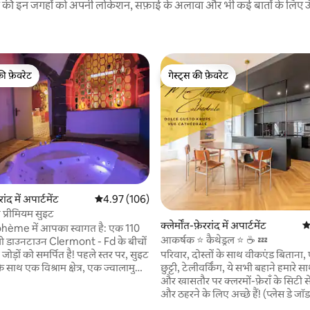
रने की इन जगहों को अपनी लोकेशन, सफ़ाई के अलावा और भी कई बातों के लिए ऊँची
की फ़ेवरेट
गेस्ट्स की फ़ेवरेट
टॉप फ़ेवरेट
गेस्ट्स की फ़ेवरेट
रांद में अपार्टमेंट
औसत रेटिंग 5 में से 4.97, 106 समीक्षाएँ
4.97 (106)
ए प्रीमियम सुइट
क्लेर्मोंत-फ़ेररांद में अपार्टमेंट
औ
hème में आपका स्वागत है: एक 110
आकर्षक ⭐ कैथेड्रल ⭐ ☕ 💤
ो डाउनटाउन Clermont - Fd के बीचों
जोड़ों को समर्पित है! पहले स्तर पर, सुइट
परिवार, दोस्तों के साथ वीकएंड बिताना, 
 के साथ एक विश्राम क्षेत्र, एक ज्वालामुखी
छुट्टी, टेलीवर्किंग, ये सभी बहाने हमारे सा
पूरी तरह से सुसज्जित रसोईघर
और खासतौर पर क्लरमों-फ़ेराँ के सिटी से
े आकाश के साथ एक शॉवर क्षेत्र शामिल
और ठहरने के लिए अच्छे हैं! (प्लेस डे जॉड 200 मीटर
ंट आंद्रे क्रॉस, तांत्रिक सोफ़ा के साथ सुखों
दूर / आस-पास सशुल्क पार्किंग की जगहें 