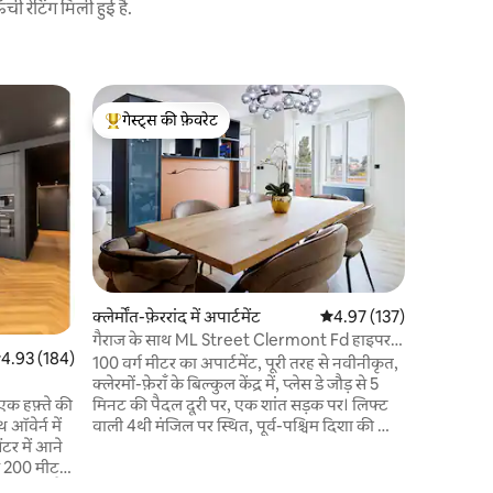
 रेटिंग मिली हुई है.
क्लेर्मोंत-फ़े
गेस्ट्स की फ़ेवरेट
गेस्ट्स की
JAUDE गैरे
गेस्ट्स का टॉप फ़ेवरेट
गेस्ट्स की
स्टूडियो 
असाधारण स्थ
प्रवेश द्वा
अधिक दुकान
20 मीटर क
प्रतीकात्मक जगह लिफ्ट के साथ
में एक निज
वाईफ़ाई, न
क्लेर्मोंत-फ़ेररांद में अपार्टमेंट
औसत रेटिंग 5 में से 4.97, 13
4.97 (137)
टीवी और खा
गैराज के साथ ML Street Clermont Fd हाइपर
प्रीमियम 16
सत रेटिंग 5 में से 4.93, 184 समीक्षाएँ
4.93 (184)
सेंटर
100 वर्ग मीटर का अपार्टमेंट, पूरी तरह से नवीनीकृत,
करने का इंत
क्लेरमों-फ़ेराँ के बिल्कुल केंद्र में, प्लेस डे जौड़ से 5
मिनट की पैदल दूरी पर, एक शांत सड़क पर। लिफ्ट
एक हफ़्ते की
वाली 4थी मंजिल पर स्थित, पूर्व-पश्चिम दिशा की ओर
थ ऑवेर्न में
खुलने वाली इसकी स्थिति से आप 25 वर्ग मीटर की
ंटर में आने
छत का आनंद ले सकते हैं, साथ ही कैथेड्रल का दृश्य
भी देख सकते हैं। पार्किंग शामिल है, एक गैराज में,
उपलब्ध हैं)