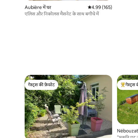
Aubière में घर
औसत रेटिंग 5 में से 4.99, 165
4.99 (165)
एलिस और निकोलस मैसनेट के साथ बगीचे में
गेस्ट्स की फ़ेवरेट
गेस्ट्स 
गेस्ट्स की फ़ेवरेट
गेस्ट्स का 
Nébouzat म
"प्रकृति ए