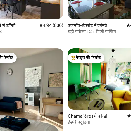
ें कॉन्डो
औसत रेटिंग 5 में से 4.94, 830 समीक्षाएँ
4.94 (830)
क्लेर्मोंत-फ़ेररांद में कॉन्डो
औस
S
बड़ी मनोरम T2 + निजी पार्किंग
 समीक्षाएँ
की फ़ेवरेट
गेस्ट्स की फ़ेवरेट
टॉप फ़ेवरेट
गेस्ट्स का टॉप फ़ेवरेट
Chamalières में कॉन्डो
औस
हेस्पेरी स्टूडियो