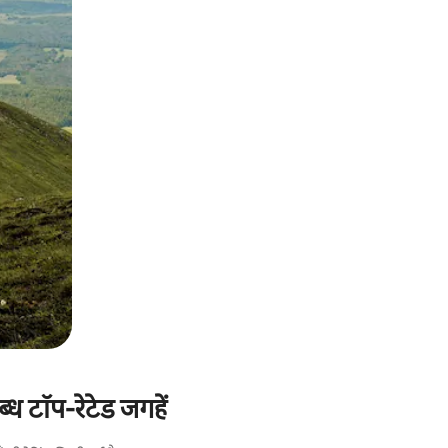
ध टॉप-रेटेड जगहें