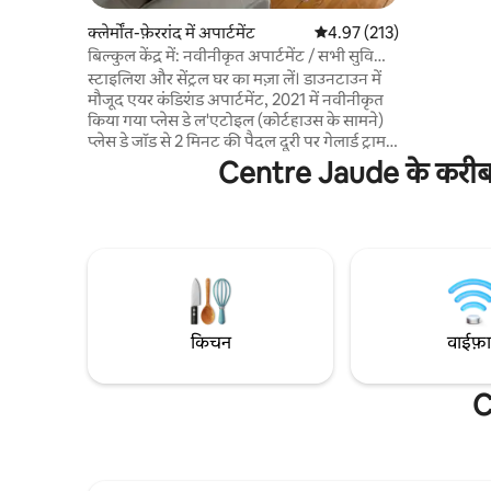
के लिए समर्
क्लेर्मोंत-फ़ेररांद में अपार्टमेंट
औसत रेटिंग 5 में से 4.97, 213
4.97 (213)
भी ज़्यादा म
बिल्कुल केंद्र में: नवीनीकृत अपार्टमेंट / सभी सुविधाएँ
शैम्पेन और 
/ एयर कंडीशनिंग
स्टाइलिश और सेंट्रल घर का मज़ा लें। डाउनटाउन में
सुविधाएँ ऑफ़
मौजूद एयर कंडिशंड अपार्टमेंट, 2021 में नवीनीकृत
किया गया प्लेस डे ल'एटोइल (कोर्टहाउस के सामने)
प्लेस डे जॉड से 2 मिनट की पैदल दूरी पर गेलार्ड ट्राम
स्टॉप (अपार्टमेंट से 1 मिनट की दूरी पर) तीसरा फ़्लोर,
Centre Jaude के करीब छु
बिना किसी रुकावट के नज़ारे, किसी की नज़र में नहीं
सभी सुविधाओं वाला किचन : कॉम्बिनेशन ओवन/
माइक्रोवेव, फ़्रिज/फ़्रीज़र, इंडक्शन स्टोव, डिशवॉशर,
वॉशर-ड्रायर, केतली, टोस्टर, नेस्प्रेसो मशीन
160x200 बेड वाला बेडरूम 2 लोगों के लिए आदर्श
कोई पार्टी नहीं धूम्रपान की इजाज़त नहीं है
किचन
वाईफ़
C