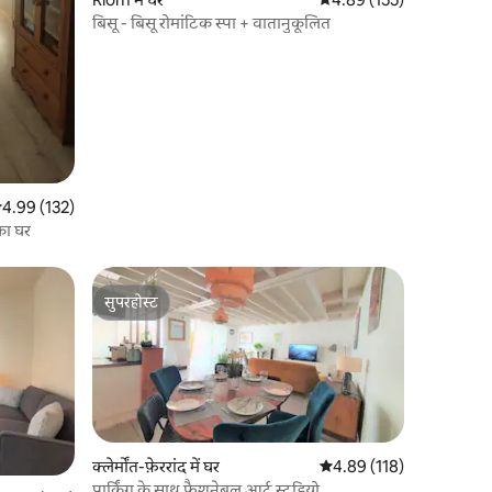
बिसू - बिसू रोमांटिक स्पा + वातानुकूलित
सत रेटिंग 5 में से 4.99, 132 समीक्षाएँ
4.99 (132)
का घर
सुपरहोस्ट
सुपरहोस्ट
क्लेर्मोंत-फ़ेररांद में घर
औसत रेटिंग 5 में से 4.89, 11
4.89 (118)
पार्किंग के साथ फैशनेबल आर्ट स्टूडियो