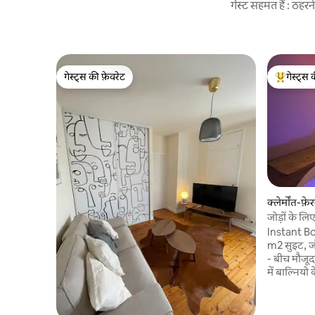
गेस्ट सहमत हैं : ठह
गेस्ट्स की फ़ेवरेट
गेस्ट्स 
गेस्ट्स की फ़ेवरेट
गेस्ट्स का 
क्लेर्मोंत-फ़ेर
जोड़ों के लि
Instant Bo
m2 सुइट, ज
- बीच मौजूद 
में बाल्नियो
बिस्तर, एक मंच, एक 
और बारिश क
है। स्विंग, से