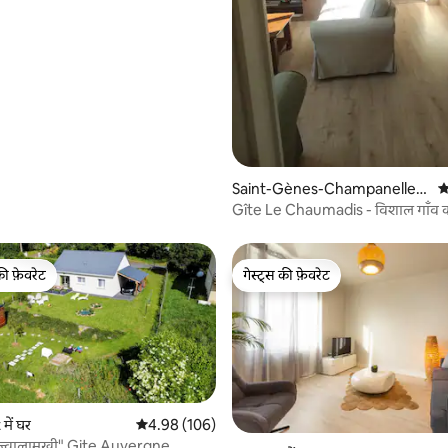
 समीक्षाएँ
Saint-Gènes-Champanelle
औ
में घर
Gîte Le Chaumadis - विशाल गाँव 
की फ़ेवरेट
गेस्ट्स की फ़ेवरेट
टॉप फ़ेवरेट
गेस्ट्स की फ़ेवरेट
ें घर
औसत रेटिंग 5 में से 4.98, 106 समीक्षाएँ
4.98 (106)
ट ज्वालामुखी" Gite Auvergne