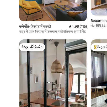
Beaumont म
मेरा BELLU
क्लेर्मोंत-फ़ेररांद में कॉन्डो
औसत रेटिंग 5 में से 4.99, 115
4.99 (115)
शहर में शांत निवास में उज्ज्वल नवीनीकरण अपार्टमेंट
गेस्ट्स की फ़ेवरेट
गेस्ट्स 
गेस्ट्स की फ़ेवरेट
गेस्ट्स का 