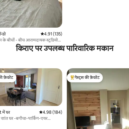
 समीक्षाएँ
न्डो
औसत रेटिंग 5 में से 4.91, 135 समीक्षाएँ
4.91 (135)
म के बीचों - बीच आरामदायक स्टूडियो
किराए पर उपलब्ध पारिवारिक मकान
की फ़ेवरेट
गेस्ट्स की फ़ेवरेट
टॉप फ़ेवरेट
गेस्ट्स का टॉप फ़ेवरेट
में घर
औसत रेटिंग 5 में से 4.98, 184 समीक्षाएँ
4.98 (184)
ांत घर -बगीचा-पार्किंग-एयर