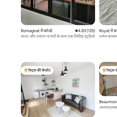
Romagnat में कॉन्डो
औसत रेटिंग 5 में से 4.83, 125
4.83 (125)
Royat में कॉ
वाल्ट और उजागर पत्थरों के साथ एक विशिष्ट स्टूडियो
थर्मल बाथरू
(30 m2)
गेस्ट्स की फ़ेवरेट
गेस्ट्स 
गेस्ट्स का टॉप फ़ेवरेट
गेस्ट्स का 
Beaumont 
आरामदायक श
कंडीशनिंग