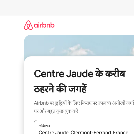
इसे
छोड़कर
सीधा
कॉन्टेंट
पर
जाएँ
Centre Jaude के करीब
ठहरने की जगहें
Airbnb पर छुट्टियों के लिए किराए पर उपलब्ध अनोखी जगहे
घर और बहुत कुछ बुक करें
लोकेशन
नतीजों के उपलब्ध होने पर, अप और डाउन 'ऐरो की' का इस्तेमाल 