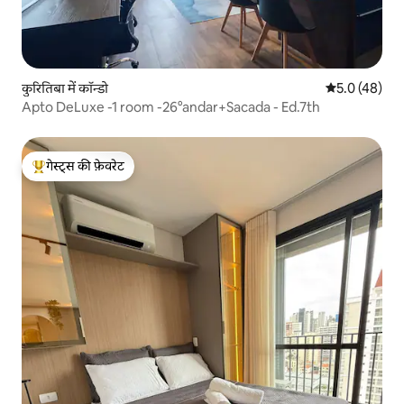
कुरितिबा में कॉन्डो
औसत रेटिंग 5 में
5.0 (48)
Apto DeLuxe -1 room -26°andar+Sacada - Ed.7th
गेस्ट्स की फ़ेवरेट
गेस्ट्स का टॉप फ़ेवरेट