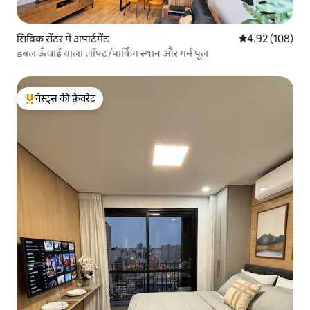
सिविक सेंटर में अपार्टमेंट
औसत रेटिंग 5 में स
4.92 (108)
डबल ऊँचाई वाला लॉफ्ट/पार्किंग स्थान और गर्म पूल
गेस्ट्स की फ़ेवरेट
गेस्ट्स का टॉप फ़ेवरेट