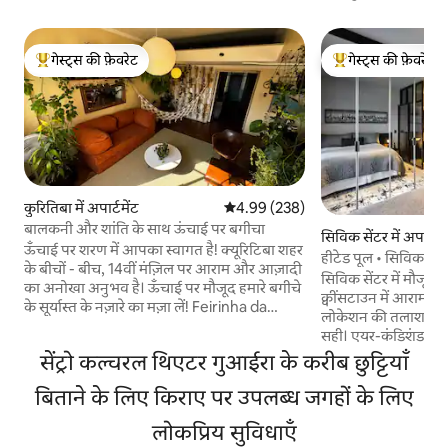
गेस्ट्स की फ़ेवरेट
गेस्ट्स की फ़ेवरेट
गेस्ट्स का टॉप फ़ेवरेट
गेस्ट्स का टॉप फ़ेवरेट
कुरितिबा में अपार्टमेंट
औसत रेटिंग 5 में से 4.99, 238 समीक्षाएँ
4.99 (238)
बालकनी और शांति के साथ ऊंचाई पर बगीचा
सिविक सेंटर में अपार्टमे
ऊँचाई पर शरण में आपका स्वागत है! क्यूरिटिबा शहर
हीटेड पूल • सिविक सेंटर 
के बीचों - बीच, 14वीं मंज़िल पर आराम और आज़ादी
सिविक सेंटर में मौजूद
का अनोखा अनुभव है। ऊँचाई पर मौजूद हमारे बगीचे
क्वींसटाउन में आराम, 
के सूर्यास्त के नज़ारे का मज़ा लें! Feirinha da
लोकेशन की तलाश करने
Praça Osório e Largo da Ordem, आप
सही। एयर-कंडिशंड माह
कार्रवाई के केंद्र में होंगे। और जब आप वापस आएँ,
किचन और स्मार्ट टीवी —
सेंट्रो कल्चरल थिएटर गुआईरा के करीब छुट्टियाँ
तो हमारे किंग साइज़ बेड में आराम करें,जो बड़े और
काम करने के लिहाज़ से
आरामदायक वातावरण से घिरा हुआ है। आराम,
बिताने के लिए किराए पर उपलब्ध जगहों के लिए
लोग आराम से रह सकते ह
सुरक्षा और शैली हमारे ठहरने की जगह को परिभाषित
के बिस्तर हैं। • गर्म पूल • जिम • सॉना • छत • लॉन्ड्री
करती है। आइए और अविस्मरणीय अनुभवों का
लोकप्रिय सुविधाएँ
(भुगतान किया गया) 🚗 बिल्डिंग में पार्किंग की
अनुभव करें! हम आपके आने का इंतज़ार कर रहे हैं!