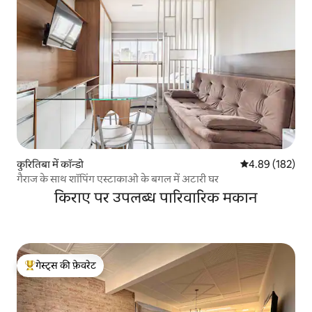
कुरितिबा में कॉन्डो
औसत रेटिंग 5 में स
4.89 (182)
गैराज के साथ शॉपिंग एस्टाकाओ के बगल में अटारी घर
किराए पर उपलब्ध पारिवारिक मकान
गेस्ट्स की फ़ेवरेट
गेस्ट्स का टॉप फ़ेवरेट