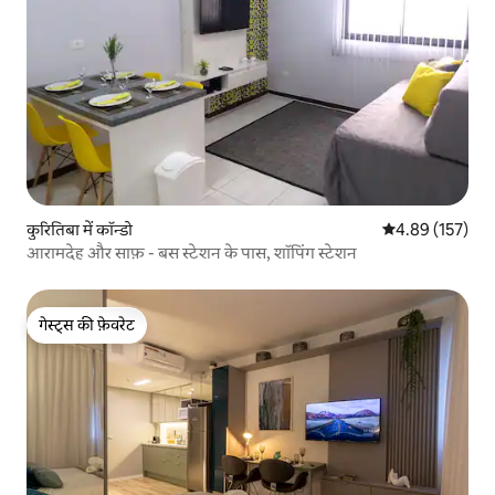
कुरितिबा में कॉन्डो
औसत रेटिंग 5 में स
4.89 (157)
आरामदेह और साफ़ - बस स्टेशन के पास, शॉपिंग स्टेशन
गेस्ट्स की फ़ेवरेट
गेस्ट्स की फ़ेवरेट