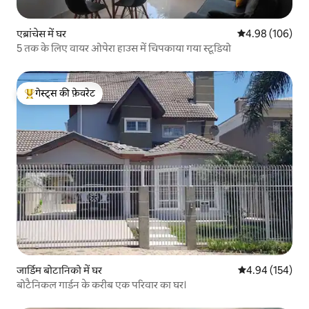
एब्रांचेस में घर
औसत रेटिंग 5 में स
4.98 (106)
5 तक के लिए वायर ओपेरा हाउस में चिपकाया गया स्टूडियो
गेस्ट्स की फ़ेवरेट
गेस्ट्स का टॉप फ़ेवरेट
जार्डिम बोटानिको में घर
औसत रेटिंग 5 में स
4.94 (154)
बोटैनिकल गार्डन के करीब एक परिवार का घर।