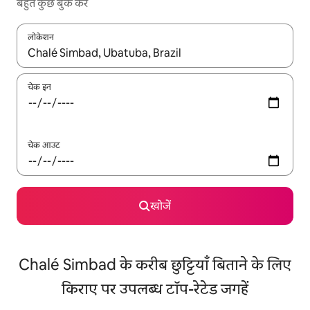
बहुत कुछ बुक करें
लोकेशन
नतीजों के उपलब्ध होने पर, अप और डाउन 'ऐरो की' का इस्तेमाल करके नेविगेट करें
चेक इन
चेक आउट
खोजें
Chalé Simbad के करीब छुट्टियाँ बिताने के लिए
किराए पर उपलब्ध टॉप-रेटेड जगहें