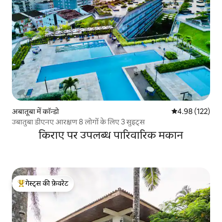
अबातूबा में कॉन्डो
औसत रेटिंग 5 में स
4.98 (122)
उबातुबा डीएनए आरक्षण 8 लोगों के लिए 3 सुइट्स
किराए पर उपलब्ध पारिवारिक मकान
गेस्ट्स की फ़ेवरेट
गेस्ट्स का टॉप फ़ेवरेट