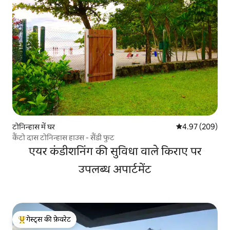
टोनिन्हास में घर
औसत रेटिंग 5 में स
4.97 (209)
कैंटो दास टोनिन्हास हाउस - सैंडी फुट
एयर कंडीशनिंग की सुविधा वाले किराए पर
उपलब्ध अपार्टमेंट
गेस्ट्स की फ़ेवरेट
गेस्ट्स का टॉप फ़ेवरेट