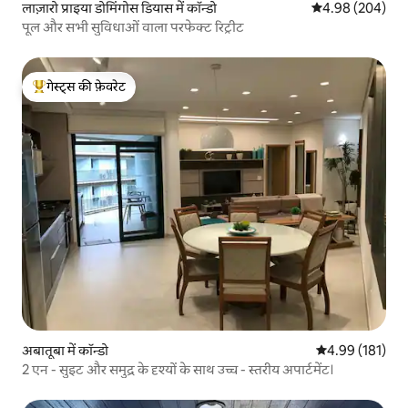
लाज़ारो प्राइया डोमिंगोस डियास में कॉन्डो
औसत रेटिंग 5 में स
4.98 (204)
पूल और सभी सुविधाओं वाला परफेक्ट रिट्रीट
गेस्ट्स की फ़ेवरेट
गेस्ट्स का टॉप फ़ेवरेट
अबातूबा में कॉन्डो
औसत रेटिंग 5 में स
4.99 (181)
2 एन - सुइट और समुद्र के दृश्यों के साथ उच्च - स्तरीय अपार्टमेंट।