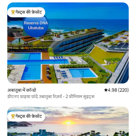
गेस्ट्स की फ़ेवरेट
गेस्ट्स का टॉप फ़ेवरेट
अबातूबा में कॉन्डो
औसत रेटिंग 5 में स
4.98 (220)
डीएनए प्राइया ग्रांदे उबातुबा रिज़र्व - 2 प्रीमियम सुइट्स
गेस्ट्स की फ़ेवरेट
गेस्ट्स का टॉप फ़ेवरेट