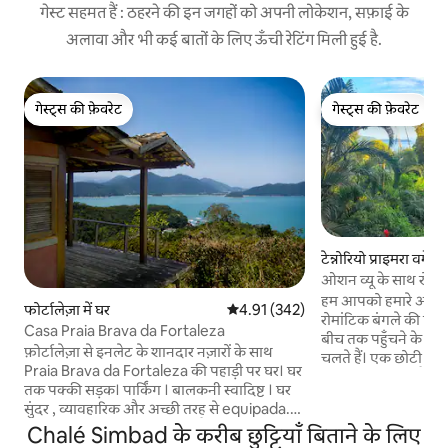
गेस्ट सहमत हैं : ठहरने की इन जगहों को अपनी लोकेशन, सफ़ाई के
अलावा और भी कई बातों के लिए ऊँची रेटिंग मिली हुई है.
गेस्ट्स की फ़ेवरेट
गेस्ट्स की फ़ेवरेट
गेस्ट्स की फ़ेवरेट
गेस्ट्स की फ़ेवरेट
टेन्नोरियो प्राइमरा वर्मेल्
ओशन व्यू के साथ रोमा
हम आपको हमारे आकर्षक बगीचे में छिपे हमारे छोटे
फोर्टालेज़ा में घर
औसत रेटिंग 5 में से 4.91, 342 समीक्षाएँ
4.91 (342)
रोमांटिक बंगले की पेश
Casa Praia Brava da Fortaleza
बीच तक पहुँचने के ल
फ़ोर्टालेज़ा से इनलेट के शानदार नज़ारों के साथ
चलते हैं। एक छोटी सी सड़क से न
Praia Brava da Fortaleza की पहाड़ी पर घर। घर
लगभग छूटा हुआ है और
तक पक्की सड़क। पार्किंग । बालकनी स्वादिष्ट । घर
स्थिति प्रदान करता है। Tenório नामक पास के एक
सुंदर , व्यावहारिक और अच्छी तरह से equipada.A
और समुद्र तट में नरम लह
घर जितना सरल आप देख सकते हैं, लेकिन जगह का
Chalé Simbad के करीब छुट्टियाँ बिताने के लिए
आपको इसके एक विशिष्ट 
दृश्य और शांति आपको आश्वस्त कर सकती है कि