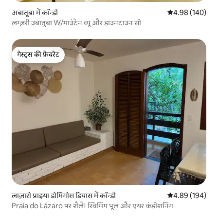
अबातूबा में कॉन्डो
औसत रेटिंग 5 में स
4.98 (140)
लग्ज़री उबातुबा W/माउंटेन व्यू और डाउनटाउन सी
गेस्ट्स की फ़ेवरेट
गेस्ट्स की फ़ेवरेट
लाज़ारो प्राइया डोमिंगोस डियास में कॉन्डो
औसत रेटिंग 5 में स
4.89 (194)
Praia do Lázaro पर शैले। स्विमिंग पूल और एयर कंडीशनिंग