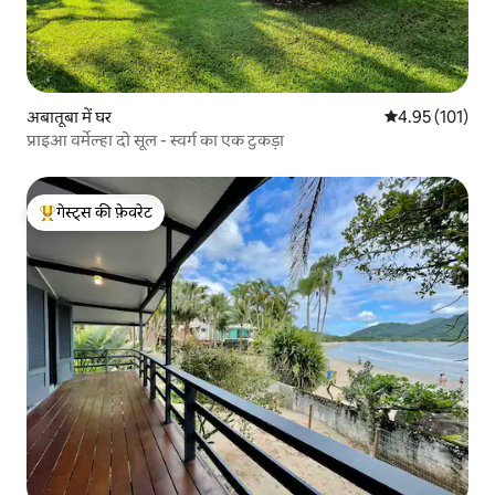
अबातूबा में घर
औसत रेटिंग 5 में स
4.95 (101)
प्राइआ वर्मेल्हा दो सूल - स्वर्ग का एक टुकड़ा
गेस्ट्स की फ़ेवरेट
गेस्ट्स का टॉप फ़ेवरेट