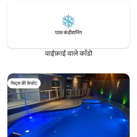
एयर कंडीशनिंग
वाईफ़ाई वाले काँडो
गेस्ट्स की फ़ेवरेट
गेस्ट्स की फ़ेवरेट