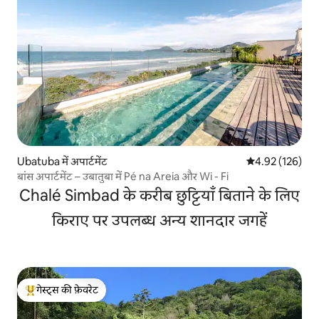
Ubatuba में अपार्टमेंट
औसत रेटिंग 5 में स
4.92 (126)
बांस अपार्टमेंट – उबातुबा में Pé na Areia और Wi - Fi
Chalé Simbad के करीब छुट्टियाँ बिताने के लिए
किराए पर उपलब्ध अन्य शानदार जगहें
गेस्ट्स की फ़ेवरेट
गेस्ट्स का टॉप फ़ेवरेट