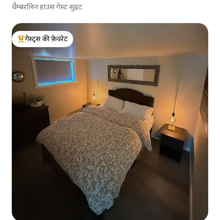
चैम्बरलिन हाउस गेस्ट सुइट
गेस्ट्स की फ़ेवरेट
गेस्ट्स का टॉप फ़ेवरेट