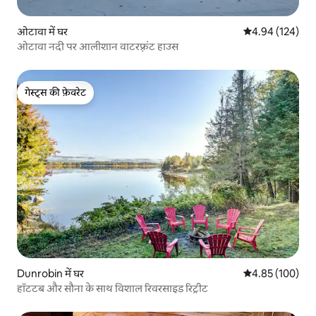
ओटावा में घर
औसत रेटिंग 5 में स
4.94 (124)
ओटावा नदी पर आलीशान वाटरफ़्रंट हाउस
गेस्ट्स की फ़ेवरेट
गेस्ट्स की फ़ेवरेट
Dunrobin में घर
औसत रेटिंग 5 में स
4.85 (100)
हॉटटब और सौना के साथ विशाल रिवरसाइड रिट्रीट