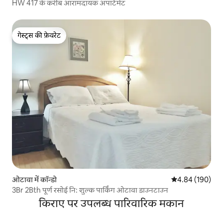
HW 417 के करीब आरामदायक अपार्टमेंट
गेस्ट्स की फ़ेवरेट
गेस्ट्स की फ़ेवरेट
ओटावा में कॉन्डो
औसत रेटिंग 5 में स
4.84 (190)
3Br 2Bth पूर्ण रसोई नि: शुल्क पार्किंग ओटावा डाउनटाउन
किराए पर उपलब्ध पारिवारिक मकान