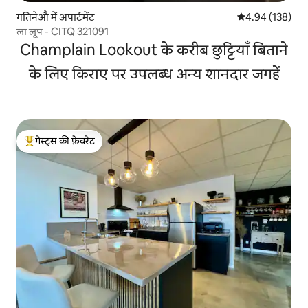
गतिनेऔ में अपार्टमेंट
औसत रेटिंग 5 में स
4.94 (138)
ला लूप - CITQ 321091
Champlain Lookout के करीब छुट्टियाँ बिताने
के लिए किराए पर उपलब्ध अन्य शानदार जगहें
गेस्ट्स की फ़ेवरेट
गेस्ट्स का टॉप फ़ेवरेट