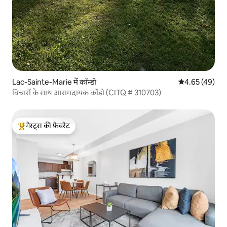
Lac-Sainte-Marie में कॉन्डो
औसत रेटिंग 5 में 
4.65 (49)
विचारों के साथ आरामदायक कोंडो (CITQ # 310703)
गेस्ट्स की फ़ेवरेट
गेस्ट्स का टॉप फ़ेवरेट