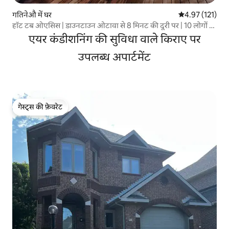
गतिनेऔ में घर
औसत रेटिंग 5 में स
4.97 (121)
हॉट टब ओएसिस | डाउनटाउन ओटावा से 8 मिनट की दूरी पर | 10 लोगों के
सोने की जगह
एयर कंडीशनिंग की सुविधा वाले किराए पर
उपलब्ध अपार्टमेंट
गेस्ट्स की फ़ेवरेट
गेस्ट्स की फ़ेवरेट