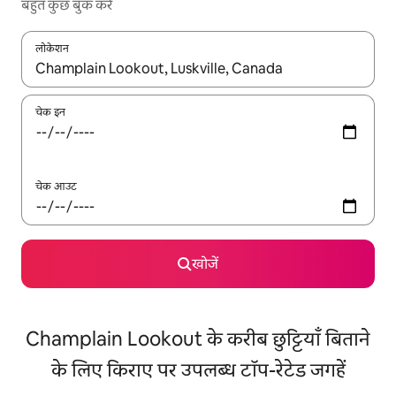
बहुत कुछ बुक करें
लोकेशन
नतीजों के उपलब्ध होने पर, अप और डाउन 'ऐरो की' का इस्तेमाल करके नेविगेट करें
चेक इन
चेक आउट
खोजें
Champlain Lookout के करीब छुट्टियाँ बिताने
के लिए किराए पर उपलब्ध टॉप-रेटेड जगहें