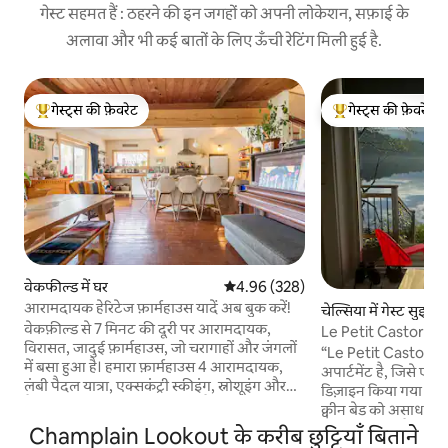
गेस्ट सहमत हैं : ठहरने की इन जगहों को अपनी लोकेशन, सफ़ाई के
अलावा और भी कई बातों के लिए ऊँची रेटिंग मिली हुई है.
गेस्ट्स की फ़ेवरेट
गेस्ट्स की फ़ेवरेट
गेस्ट्स का टॉप फ़ेवरेट
गेस्ट्स का टॉप फ़ेवरेट
वेकफील्ड में घर
औसत रेटिंग 5 में से 4.96, 328 समीक्षाएँ
4.96 (328)
आरामदायक हेरिटेज फ़ार्महाउस यादें अब बुक करें!
चेल्सिया में गेस्ट सुइट
वेकफ़ील्ड से 7 मिनट की दूरी पर आरामदायक,
Le Petit Castor - ए
विरासत, जादुई फ़ार्महाउस, जो चरागाहों और जंगलों
स्टूडियो
“Le Petit Castor एक न
में बसा हुआ है। हमारा फ़ार्महाउस 4 आरामदायक,
अपार्टमेंट है, जिसे 
लंबी पैदल यात्रा, एक्सकंट्री स्कीइंग, स्नोशूइंग और
डिज़ाइन किया गया है। 
तैराकी के लिहाज़ से बिल्कुल सही है। आस - पास
क्वीन बेड को असाधारण
डाउनहिल स्की रिसॉर्ट, भव्य समुद्र तटों और पगडंडियों
रेटिंग मिली हुई है। हम
Champlain Lookout के करीब छुट्टियाँ बिताने
के साथ गैटिनेउ नदी/पार्क हैं। स्वादिष्ट फ़ार्म फ़्रेश
किनारे से कुछ ही कदम 