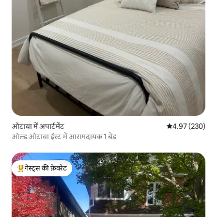
ओटावा में अपार्टमेंट
औसत रेटिंग 5 में स
4.97 (230)
ओल्ड ओटावा ईस्ट में आरामदायक 1 बेड
गेस्ट्स की फ़ेवरेट
गेस्ट्स का टॉप फ़ेवरेट