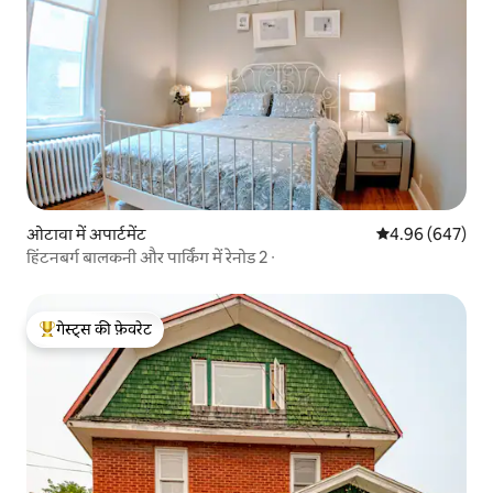
ओटावा में अपार्टमेंट
औसत रेटिंग 5 में स
4.96 (647)
हिंटनबर्ग बालकनी और पार्किंग में रेनोड 2 ∙
गेस्ट्स की फ़ेवरेट
गेस्ट्स का टॉप फ़ेवरेट