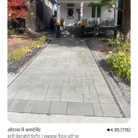
ओटावा में अपार्टमेंट
औसत रेटिंग 5 में स
4.95 (176)
सनी वेस्टबोरो रिट्रीट | सबकुछ पैदल दूरी पर