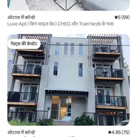
ओटावा में कॉन्डो
औसत रेटिंग 5 
5 (59)
Luxe Apt | किंग साइज़ बेड | CHEO और TrainYards के पास
गेस्ट्स की फ़ेवरेट
गेस्ट्स की फ़ेवरेट
ओटावा में कॉन्डो
औसत रेटिंग 5 में 
4.85 (75)