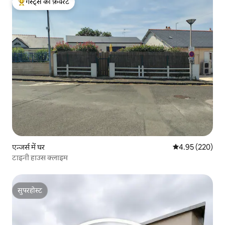
गेस्ट्स की फ़ेवरेट
गेस्ट्स का टॉप फ़ेवरेट
एन्जर्स में घर
औसत रेटिंग 5 में स
4.95 (220)
टाइनी हाउस क्लाइम
सुपरहोस्ट
सुपरहोस्ट