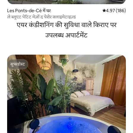
Les Ponts-de-Cé में घर
औसत रेटिंग 5 में स
4.97 (186)
ले ब्लूएट पेटिट मेज़ों द पेशेर क्लाइमेटाइज़्ड
एयर कंडीशनिंग की सुविधा वाले किराए पर
उपलब्ध अपार्टमेंट
सुपरहोस्ट
सुपरहोस्ट