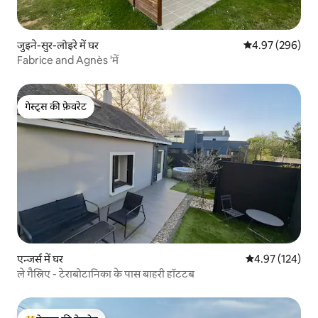
जुइने-सुर-लोइरे में घर
औसत रेटिंग 5 में स
4.97 (296)
Fabrice and Agnès 'में
गेस्ट्स की फ़ेवरेट
गेस्ट्स की फ़ेवरेट
एन्जर्स में घर
औसत रेटिंग 5 में स
4.97 (124)
ले गैस्निए - टेराबोटानिका के पास बाहरी हॉटटब