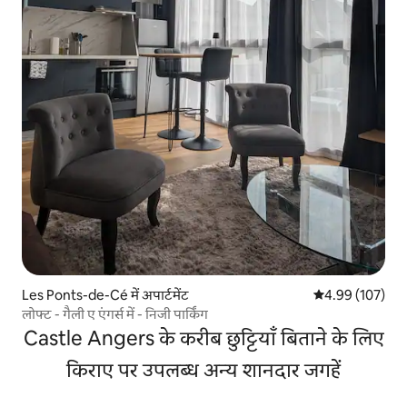
Les Ponts-de-Cé में अपार्टमेंट
औसत रेटिंग 5 में स
4.99 (107)
लोफ्ट - गैली ए एंगर्स में - निजी पार्किंग
Castle Angers के करीब छुट्टियाँ बिताने के लिए
किराए पर उपलब्ध अन्य शानदार जगहें