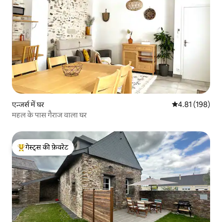
एन्जर्स में घर
औसत रेटिंग 5 में स
4.81 (198)
महल के पास गैराज वाला घर
गेस्ट्स की फ़ेवरेट
गेस्ट्स का टॉप फ़ेवरेट