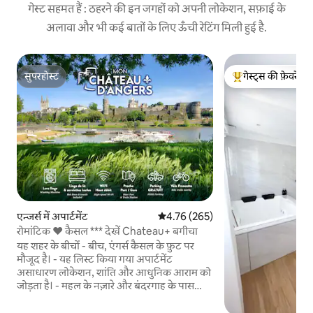
गेस्ट सहमत हैं : ठहरने की इन जगहों को अपनी लोकेशन, सफ़ाई के
अलावा और भी कई बातों के लिए ऊँची रेटिंग मिली हुई है.
सुपरहोस्ट
गेस्ट्स की फ़ेवरेट
सुपरहोस्ट
गेस्ट्स का टॉप फ़ेवरेट
एन्जर्स में अपार्टमेंट
औसत रेटिंग 5 में से 4.76, 265 समीक्षाएँ
4.76 (265)
रोमांटिक ❤️ कैसल *** देखें Chateau+ बगीचा
यह शहर के बीचों - बीच, एंगर्स कैसल के फ़ुट पर
मौजूद है। - यह लिस्ट किया गया अपार्टमेंट
असाधारण लोकेशन, शांति और आधुनिक आराम को
जोड़ता है। - महल के नज़ारे और बंदरगाह के पास
रेलवे स्टेशन से बस सीढ़ियाँ। - जोड़ों (रोमांटिक
सेटिंग), परिवारों या दूर रहकर काम करने के लिए