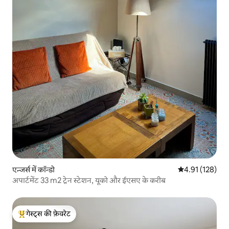
एन्जर्स में कॉन्डो
औसत रेटिंग 5 में स
4.91 (128)
अपार्टमेंट 33 m2 ट्रेन स्टेशन, यूको और ईएसए के करीब
गेस्ट्स की फ़ेवरेट
गेस्ट्स का टॉप फ़ेवरेट