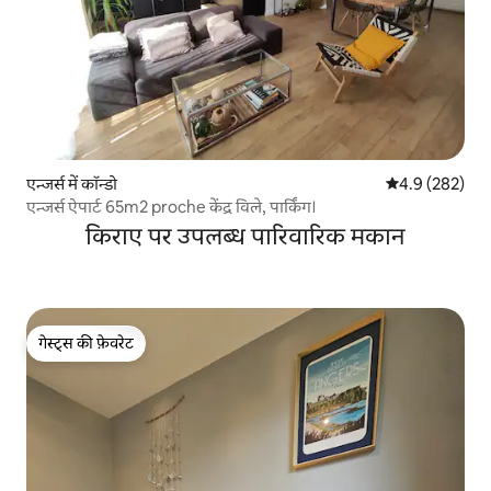
एन्जर्स में कॉन्डो
औसत रेटिंग 5 में 
4.9 (282)
एन्जर्स ऐपार्ट 65m2 proche केंद्र विले, पार्किंग।
किराए पर उपलब्ध पारिवारिक मकान
गेस्ट्स की फ़ेवरेट
गेस्ट्स की फ़ेवरेट