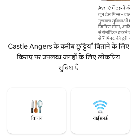
बिल्कुल सही। - क्वालिटी बेडिंग, सुसज्जित किचन,
Avrillé में ठहरने की 
स्मार्ट टीवी, तेज़ वाई - फ़ाई, चादरें, वॉशिंग मशीन,
लून डेस पिन्स - बाल्न
मुफ़्त पार्किंग के साथ शांत बेडरूम। एंगर्स के बीचों -
गुणवत्ता सुविधाओं (2 -
बीच मौजूद इस खूबसूरत, रेनोवेटेड फ़्लैट में ठहरें।
फ़िनिश सौना, आदि) क
से रोमांटिक ठहरने के लिए आदर्श। एन
से 7 मिनट की दूरी पर 
और एक पार्क से 500 मी
Castle Angers के करीब छुट्टियाँ बिताने के लिए
शानदार सैर की पेशकश करता है। उप
किराए पर उपलब्ध जगहों के लिए लोकप्रिय
अनुमति नहीं है। हम अपने
कि वे पड़ोसियों और भाव
सुविधाएँ
लिए परिसर का सुकून औ
लिए आपको पहले से धन
किचन
वाईफ़ाई