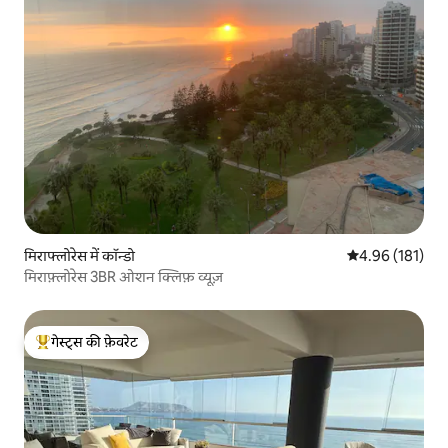
मिराफ्लोरेस में कॉन्डो
औसत रेटिंग 5 में स
4.96 (181)
मिराफ़्लोरेस 3BR ओशन क्लिफ़ व्यूज़
गेस्ट्स की फ़ेवरेट
गेस्ट्स का टॉप फ़ेवरेट