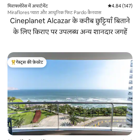
मिराफ्लोरेस में अपार्टमेंट
औसत रेटिंग 5 में स
4.84 (147)
Miraflores प्यारा और आधुनिक फिट Pardo कैनवास
Cineplanet Alcazar के करीब छुट्टियाँ बिताने
के लिए किराए पर उपलब्ध अन्य शानदार जगहें
गेस्ट्स की फ़ेवरेट
गेस्ट्स का टॉप फ़ेवरेट