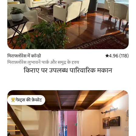
मिराफ्लोरेस में कॉन्डो
औसत रेटिंग 5 में स
4.96 (118)
मिराफ़्लोरेस लुभावने पार्क और समुद्र के दृश्य
किराए पर उपलब्ध पारिवारिक मकान
गेस्ट्स की फ़ेवरेट
गेस्ट्स का टॉप फ़ेवरेट