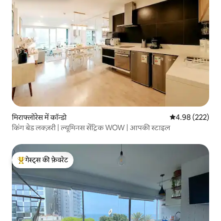
मिराफ्लोरेस में कॉन्डो
औसत रेटिंग 5 में स
4.98 (222)
किंग बेड लक्ज़री | ल्यूमिनस सेंट्रिक WOW | आपकी स्टाइल
गेस्ट्स की फ़ेवरेट
गेस्ट्स का टॉप फ़ेवरेट