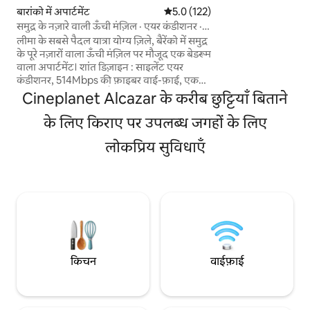
बारांको में अपार्टमेंट
औसत रेटिंग 5 में से 5.0, 122 समीक्षाएँ
5.0 (122)
फ़ुल किचन, वॉशर/ड्रायर,
के साथ स्टाइलिश ढंग स
समुद्र के नज़ारे वाली ऊँची मंज़िल · एयर कंडीशनर ·
खूबसूरती से सजा हुआ 
500Mbps · पूल और जिम
लीमा के सबसे पैदल यात्रा योग्य ज़िले, बैरेंको में समुद्र
ठहरने के लिए आपको ज
के पूरे नज़ारों वाला ऊँची मंज़िल पर मौजूद एक बेडरूम
व्यवस्था सिर्फ़ जनवरी-मा
वाला अपार्टमेंट। शांत डिज़ाइन : साइलेंट एयर
उपलब्ध है
कंडीशनर, 514Mbps की फ़ाइबर वाई-फ़ाई, एक
असली डेस्क, बेडरूम में ब्लैकआउट पर्दे। इमारत में
Cineplanet Alcazar के करीब छुट्टियाँ बिताने
पूल, जिम, वर्क लाउंज और पैसिफ़िक सनसेट देखने
के लिए बना रूफ़टॉप भी है। पैदल जाकर माइडो जाएँ,
के लिए किराए पर उपलब्ध जगहों के लिए
जिसे 2025 में दुनिया का सबसे अच्छा रेस्टोरेंट घोषित
लोकप्रिय सुविधाएँ
किया गया था, साथ ही सेंट्रल, क्योले, गैलरी और
कॉफ़ी बार और एक ब्लॉक दूर नया पुएंटे डे ला पाज़
भी देखें। पूरी जगह पर बिना सीढ़ियों वाला रास्ता।
इमारत में 24 घंटे, सभी दिन सुरक्षा का इंतज़ाम।
किचन
वाईफ़ाई