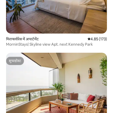
मिराफ्लोरेस में अपार्टमेंट
औसत रेटिंग 5 में स
4.85 (173)
MorninStays| Skyline view Apt. next Kennedy Park
सुपरहोस्ट
सुपरहोस्ट