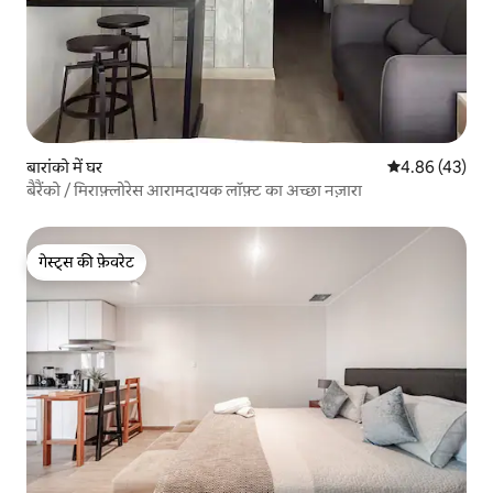
बारांको में घर
औसत रेटिंग 5 में 
4.86 (43)
बैरैंको / मिराफ़्लोरेस आरामदायक लॉफ़्ट का अच्छा नज़ारा
गेस्ट्स की फ़ेवरेट
गेस्ट्स की फ़ेवरेट