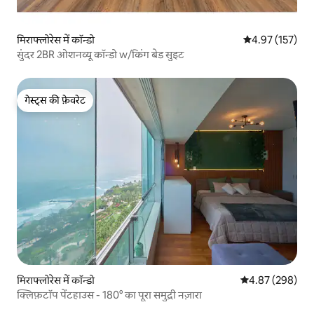
मिराफ्लोरेस में कॉन्डो
औसत रेटिंग 5 में स
4.97 (157)
सुंदर 2BR ओशनव्यू कॉन्डो w/किंग बेड सुइट
गेस्ट्स की फ़ेवरेट
गेस्ट्स की फ़ेवरेट
मिराफ्लोरेस में कॉन्डो
औसत रेटिंग 5 में स
4.87 (298)
क्लिफ़टॉप पेंटहाउस - 180° का पूरा समुद्री नज़ारा