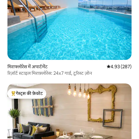
मिराफ्लोरेस में अपार्टमेंट
औसत रेटिंग 5 में स
4.93 (287)
रिज़ॉर्ट स्टाइल मिराफ़्लोरेस: 24x7 गार्ड, टूरिस्ट ज़ोन
गेस्ट्स की फ़ेवरेट
गेस्ट्स का टॉप फ़ेवरेट