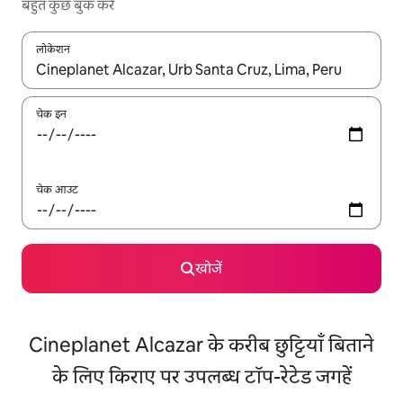
बहुत कुछ बुक करें
लोकेशन
नतीजों के उपलब्ध होने पर, अप और डाउन 'ऐरो की' का इस्तेमाल करके नेविगेट करें
चेक इन
चेक आउट
खोजें
Cineplanet Alcazar के करीब छुट्टियाँ बिताने
के लिए किराए पर उपलब्ध टॉप-रेटेड जगहें