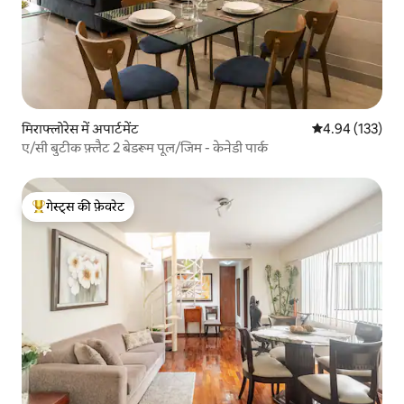
मिराफ्लोरेस में अपार्टमेंट
औसत रेटिंग 5 में स
4.94 (133)
ए/सी बुटीक फ़्लैट 2 बेडरूम पूल/जिम - केनेडी पार्क
गेस्ट्स की फ़ेवरेट
गेस्ट्स का टॉप फ़ेवरेट