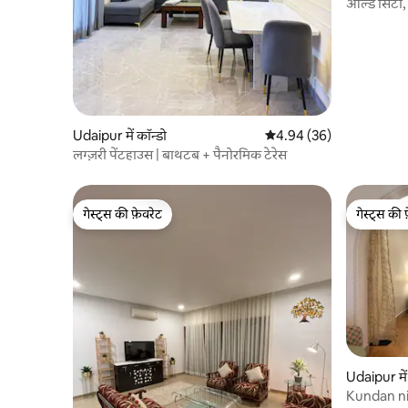
ओल्ड सिटी, 
वाला अपार्टम
Udaipur में कॉन्डो
औसत रेटिंग 5 में से 4.94, 36
4.94 (36)
लग्ज़री पेंटहाउस | बाथटब + पैनोरमिक टेरेस
गेस्ट्स की फ़ेवरेट
गेस्ट्स की 
गेस्ट्स की फ़ेवरेट
गेस्ट्स की 
Udaipur में
Kundan n