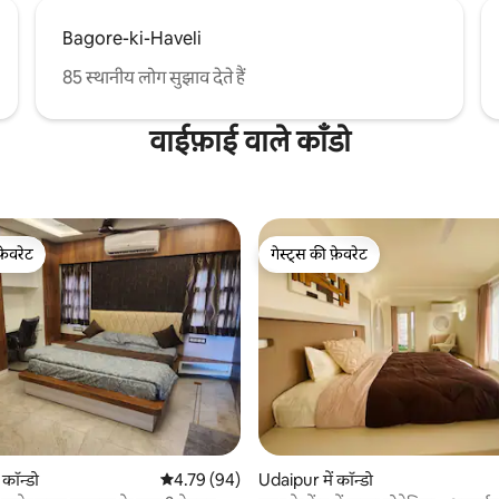
Bagore-ki-Haveli
85 स्थानीय लोग सुझाव देते हैं
वाईफ़ाई वाले काँडो
फ़ेवरेट
गेस्ट्स की फ़ेवरेट
फ़ेवरेट
गेस्ट्स की फ़ेवरेट
 कॉन्डो
औसत रेटिंग 5 में से 4.79, 94 समीक्षाएँ
4.79 (94)
Udaipur में कॉन्डो