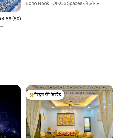
Boho Nook | OIKOS Spaces की ओर से
सत रेटिंग 5 में से 4.88, 80 समीक्षाएँ
4.88 (80)
गेस्ट्स की फ़ेवरेट
गेस्ट्स का टॉप फ़ेवरेट