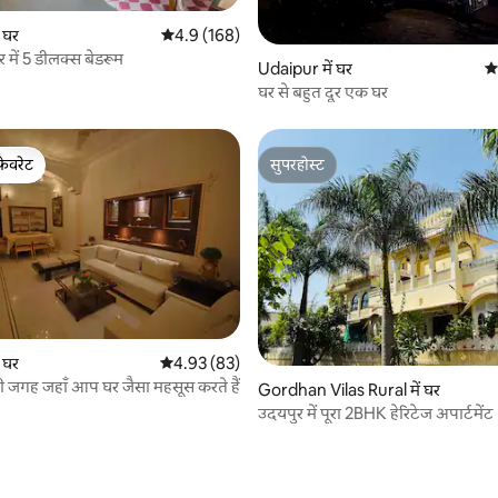
ur में घर
औसत रेटिंग 5 में से 4.9, 168 समीक्षाएँ
4.9 (168)
 समीक्षाएँ
 में 5 डीलक्स बेडरूम
Udaipur में घर
औस
घर से बहुत दूर एक घर
फ़ेवरेट
सुपरहोस्ट
फ़ेवरेट
सुपरहोस्ट
 घर
औसत रेटिंग 5 में से 4.93, 83 समीक्षाएँ
4.93 (83)
 जगह जहाँ आप घर जैसा महसूस करते हैं
Gordhan Vilas Rural में घर
उदयपुर में पूरा 2BHK हेरिटेज अपार्टमेंट