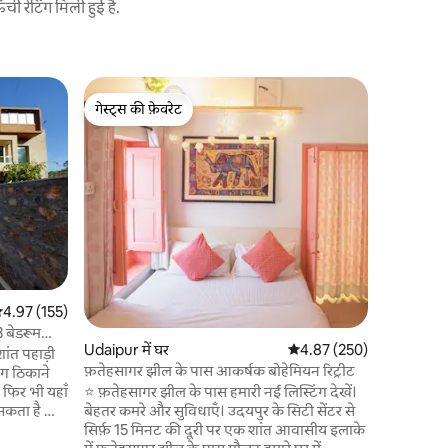
 रेटिंग मिली हुई है.
Udaipur में
गेस्ट्स की फ़ेवरेट
गेस्ट्स की
लेकव्यू सुइ
गेस्ट्स की फ़ेवरेट
गेस्ट्स की
सुबह का आन
अपनी निजी 
स्काइलाइन के 
बीचों-बीच 
यह बुटीक 
एक दुर्लभ 
बस कुछ ही मिनट की
सुइट्स की 
में खूबसूरत
सत रेटिंग 5 में से 4.97, 155 समीक्षाएँ
4.97 (155)
की जगहें औ
और स्टीम क
 बेडरूम
है।
Udaipur में घर
औसत रेटिंग 5 में से 4.87, 250
4.87 (250)
ांत पहाड़ी
फ़तेहसागर झील के पास आकर्षक बोहेमियन रिट्रीट
दाग ठिकाने
, फिर भी यहाँ
⭐️ फ़तेहसागर झील के पास हमारी नई लिस्टिंग देखें।
 सकता है और
बेहतर कमरे और सुविधाएँ। उदयपुर के सिटी सेंटर से
सिर्फ़ 15 मिनट की दूरी पर एक शांत आवासीय इलाके