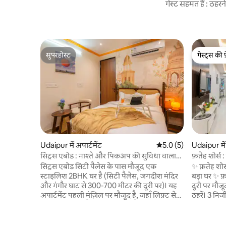
गेस्ट सहमत हैं : ठह
सुपरहोस्ट
गेस्ट्स की 
सुपरहोस्ट
गेस्ट्स की 
Udaipur में अपार्टमेंट
औसत रेटिंग 5 में से 5.0, 5
5.0 (5)
Udaipur में
सिट्रस एबोड : नाश्ते और पिकअप की सुविधा वाला
फ़तेह शोर्स 
घर
सिट्रस एबोड सिटी पैलेस के पास मौजूद एक
✨ फ़तेह शोर
स्टाइलिश 2BHK घर है (सिटी पैलेस, जगदीश मंदिर
बड़ा घर ✨ फ
और गंगौर घाट से 300-700 मीटर की दूरी पर)। यह
दूरी पर मौज
अपार्टमेंट पहली मंज़िल पर मौजूद है, जहाँ लिफ़्ट से
ठहरें। 3 नि
पहुँचा जा सकता है। इसमें 2 बेडरूम हैं, जिनमें
बाथरूम और 
Samsung स्मार्ट टीवी लगे हुए हैं, छोटे-से लेकिन
आपके इस्तेम
नए बने आरामदायक बाथरूम हैं, पूरी तरह से सुसज्जित
शामिल है। दू