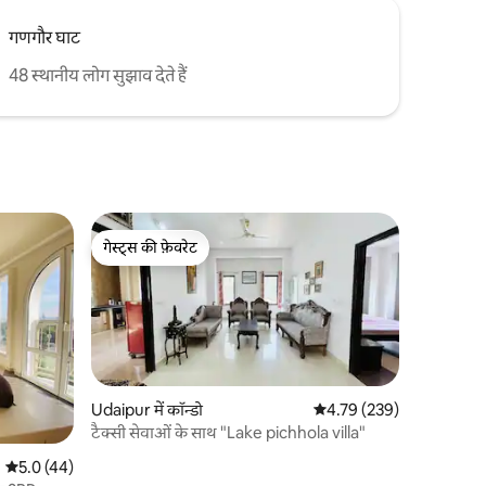
गणगौर घाट
48 स्थानीय लोग सुझाव देते हैं
गेस्ट्स की फ़ेवरेट
गेस्ट्स की फ़ेवरेट
Udaipur में कॉन्डो
औसत रेटिंग 5 में से 4.79, 23
4.79 (239)
टैक्सी सेवाओं के साथ "Lake pichhola villa"
औसत रेटिंग 5 में से 5.0, 44 समीक्षाएँ
5.0 (44)