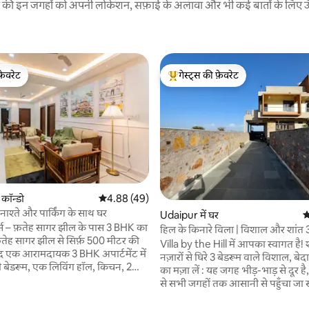
रने की इन जगहों को अपनी लोकेशन, सफ़ाई के अलावा और भी कई बातों के लिए ऊँची
फ़ेवरेट
गेस्ट्स की फ़ेवरेट
फ़ेवरेट
गेस्ट्स का टॉप फ़ेवरेट
 समीक्षाएँ
 कॉन्डो
औसत रेटिंग 5 में से 4.88, 49 समीक्षाएँ
4.88 (49)
: नाश्ते और पार्किंग के साथ घर
Udaipur में घर
औ
्स – फ़तेह सागर झील के पास 3 BHK का
हिल के किनारे विला | विशाल और शांत 3
़तेह सागर झील से सिर्फ़ 500 मीटर की
वाला ठहरने का स्थान
Villa by the Hill में आपका स्वागत है! श
ूद एक आरामदायक 3 BHK अपार्टमेंट में
नज़ारों से घिरे 3 बेडरूम वाले विशाल, बे
जी बेडरूम, एक लिविंग हॉल, किचन, 2
का मज़ा लें : यह जगह भीड़-भाड़ से दूर है
2 बालकनी का आनंद लें—पूरी तरह से
से सभी जगहों तक आसानी से पहुँचा जा
ाल के लिए। मुफ़्त शाकाहारी नाश्ता
यह शहर से सिर्फ़ 5–6 किमी दूर है। परिवारों, समूहों या
सरी मंज़िल पर स्थित (लिफ़्ट नहीं है);