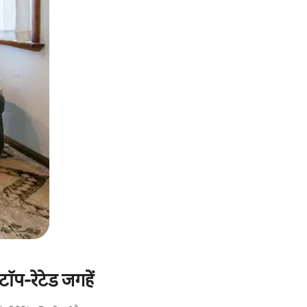
टॉप-रेटेड जगहें