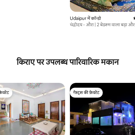
Udaipur में कॉन्डो
औ
चंद्रोदय - औरा | 2 बेडरूम वाला बड़ा और
आरामदायक ठिकाना
 समीक्षाएँ
किराए पर उपलब्ध पारिवारिक मकान
फ़ेवरेट
गेस्ट्स की फ़ेवरेट
फ़ेवरेट
गेस्ट्स की फ़ेवरेट