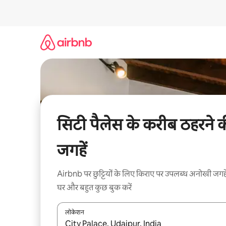
इसे
छोड़कर
सीधा
कॉन्टेंट
पर
जाएँ
सिटी पैलेस के करीब ठहरने 
जगहें
Airbnb पर छुट्टियों के लिए किराए पर उपलब्ध अनोखी जगहे
घर और बहुत कुछ बुक करें
लोकेशन
नतीजों के उपलब्ध होने पर, अप और डाउन 'ऐरो की' का इस्तेमाल 