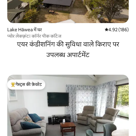
Lake Hāwea में घर
औसत रेटिंग 5 में स
4.92 (186)
प्योर लेकफ़्रंट। कॉर्नर पीक कॉटेज
एयर कंडीशनिंग की सुविधा वाले किराए पर
उपलब्ध अपार्टमेंट
गेस्ट्स की फ़ेवरेट
गेस्ट्स का टॉप फ़ेवरेट