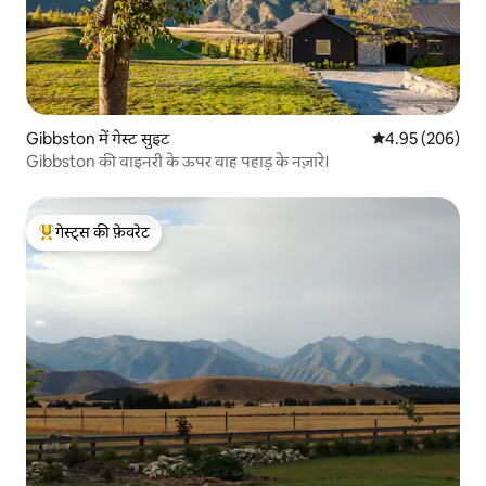
Gibbston में गेस्ट सुइट
औसत रेटिंग 5 में स
4.95 (206)
Gibbston की वाइनरी के ऊपर वाह पहाड़ के नज़ारे।
गेस्ट्स की फ़ेवरेट
गेस्ट्स का टॉप फ़ेवरेट