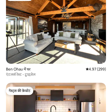
Ben Ohau में घर
औसत रेटिंग 5 में स
4.97 (299)
एंटलर्स रेस्ट - ट्वाइज़ेल
गेस्ट्स की फ़ेवरेट
गेस्ट्स की फ़ेवरेट