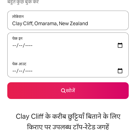
बहुत कुछ बुक करें
लोकेशन
नतीजों के उपलब्ध होने पर, अप और डाउन 'ऐरो की' का इस्तेमाल करके नेविगेट करें
चेक इन
चेक आउट
खोजें
Clay Cliff के करीब छुट्टियाँ बिताने के लिए
किराए पर उपलब्ध टॉप-रेटेड जगहें