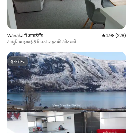
Wānaka में अपार्टमेंट
औसत रेटिंग 5 में स
4.98 (228)
आधुनिक इकाई 5 मिनट। शहर की ओर चलें
सुपरहोस्ट
सुपरहोस्ट