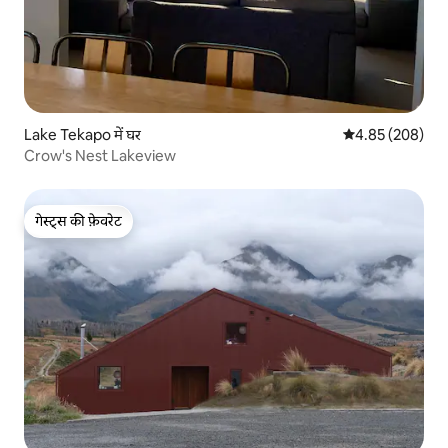
Lake Tekapo में घर
औसत रेटिंग 5 में स
4.85 (208)
Crow's Nest Lakeview
गेस्ट्स की फ़ेवरेट
गेस्ट्स की फ़ेवरेट