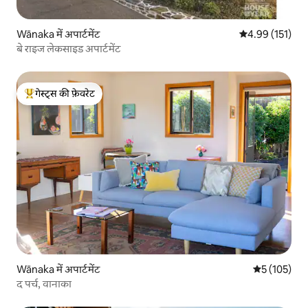
Wānaka में अपार्टमेंट
औसत रेटिंग 5 में स
4.99 (151)
बे राइज लेकसाइड अपार्टमेंट
गेस्ट्स की फ़ेवरेट
गेस्ट्स का टॉप फ़ेवरेट
Wānaka में अपार्टमेंट
औसत रेटिंग 5 म
5 (105)
द पर्च, वानाका