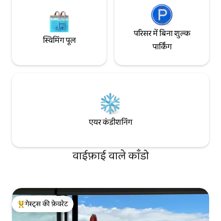
परिसर में बिना शुल्क
स्विमिंग पूल
पार्किंग
एयर कंडीशनिंग
वाईफ़ाई वाले काँडो
गेस्ट्स की फ़ेवरेट
गेस्ट्स का टॉप फ़ेवरेट