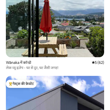
Wānaka में कॉन्डो
औसत रेटिंग 5 
5 (62)
लेक व्यू इज़ेप - घर से दूर, घर जैसी जगह!
गेस्ट्स की फ़ेवरेट
गेस्ट्स का टॉप फ़ेवरेट