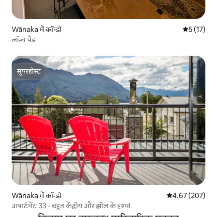
Wānaka में कॉन्डो
औसत रेटिंग 5 
5 (17)
लॉन्च पैड
सुपरहोस्ट
सुपरहोस्ट
Wānaka में कॉन्डो
औसत रेटिंग 5 में स
4.67 (207)
अपार्टमेंट 33 - बहुत केंद्रीय और झील के दृश्य!