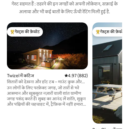
गेस्ट सहमत हैं : ठहरने की इन जगहों को अपनी लोकेशन, सफ़ाई के
अलावा और भी कई बातों के लिए ऊँची रेटिंग मिली हुई है.
गेस्ट्स की फ़ेवरेट
गेस्ट्स की फ़ेवरेट
गेस्ट्स का टॉप फ़ेवरेट
गेस्ट्स का टॉप फ़ेवरेट
Twizel में कॉटेज
औसत रेटिंग 5 में से 4.97, 882 समीक्षाएँ
4.97 (882)
सितारों को देखना और हॉट टब – माउंट कुक और
टेकापो के पास!
उन लोगों के लिए परफ़ेक्ट जगह, जो तारों से भरे
आसमान और खूबसूरत नज़ारों वाली शांत ग्रामीण
जगह पसंद करते हैं। सुबह का आनंद लें शांति, सुकून
और पक्षियों की चहचाहट में, ट्रैफ़िक में नहीं! हमारा
कॉटेज डार्क स्काई रिज़र्व में 10 एकड़ की शांत जगह
पर मौजूद है और वहाँ से पहाड़ों के शानदार नज़ारे
दिखते हैं। यह ट्विज़ेल टाउन से 17 किमी दूर है और
यहाँ निजता के साथ-साथ आधुनिक सुविधाएँ भी