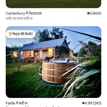
Canterbury में गेस्टहाउस
औसत रेटिंग 5 मे
5 (604)
पर्वत का दृश्य कॉटेज
गेस्ट्स की फ़ेवरेट
गेस्ट्स का टॉप फ़ेवरेट
Fairlie में कॉटेज
औसत रेटिंग 5 में स
4.99 (243)