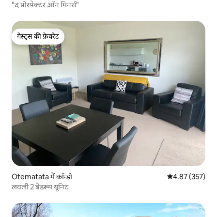
"द प्रोस्पेक्टर ऑन मिनर्स"
गेस्ट्स की फ़ेवरेट
गेस्ट्स की फ़ेवरेट
Otematata में कॉन्डो
औसत रेटिंग 5 में स
4.87 (357)
लवली 2 बेडरूम यूनिट