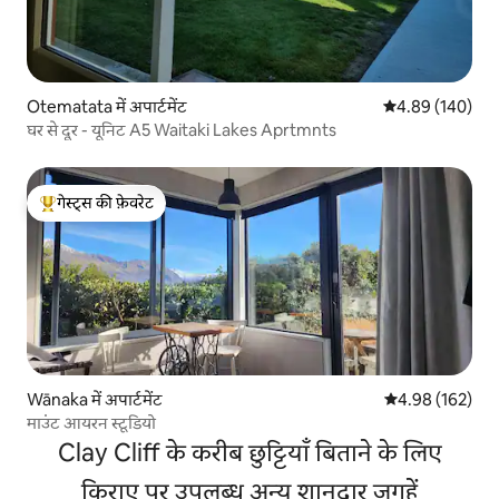
Otematata में अपार्टमेंट
औसत रेटिंग 5 में स
4.89 (140)
घर से दूर - यूनिट A5 Waitaki Lakes Aprtmnts
गेस्ट्स की फ़ेवरेट
गेस्ट्स का टॉप फ़ेवरेट
Wānaka में अपार्टमेंट
औसत रेटिंग 5 में स
4.98 (162)
माउंट आयरन स्टूडियो
Clay Cliff के करीब छुट्टियाँ बिताने के लिए
किराए पर उपलब्ध अन्य शानदार जगहें