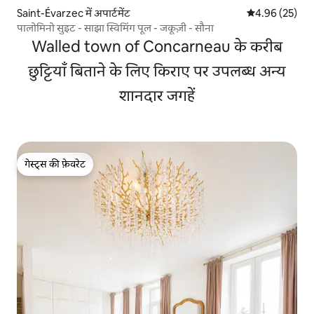
Saint-Évarzec में अपार्टमेंट
औसत रेटिंग 5 में 
4.96 (25)
पालोमिनो सुइट - साझा स्विमिंग पूल - जकूज़ी - सौना
Walled town of Concarneau के करीब
छुट्टियाँ बिताने के लिए किराए पर उपलब्ध अन्य
शानदार जगहें
गेस्ट्स की फ़ेवरेट
गेस्ट्स की फ़ेवरेट