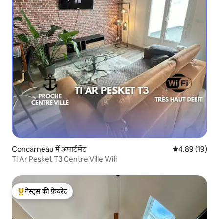
Concarneau में अपार्टमेंट
औसत रेटिंग 5 में 
4.89 (19)
Ti Ar Pesket T3 Centre Ville Wifi
गेस्ट्स की फ़ेवरेट
गेस्ट्स का टॉप फ़ेवरेट