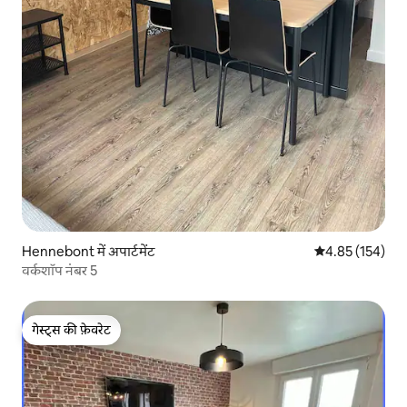
Hennebont में अपार्टमेंट
औसत रेटिंग 5 में स
4.85 (154)
वर्कशॉप नंबर 5
गेस्ट्स की फ़ेवरेट
गेस्ट्स की फ़ेवरेट