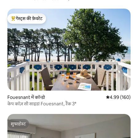
गेस्ट्स की फ़ेवरेट
गेस्ट्स का टॉप फ़ेवरेट
Fouesnant में कॉन्डो
औसत रेटिंग 5 में स
4.99 (160)
केप कॉज़ सी साइड! Fouesnant, रैंक 3*
सुपरहोस्ट
सुपरहोस्ट