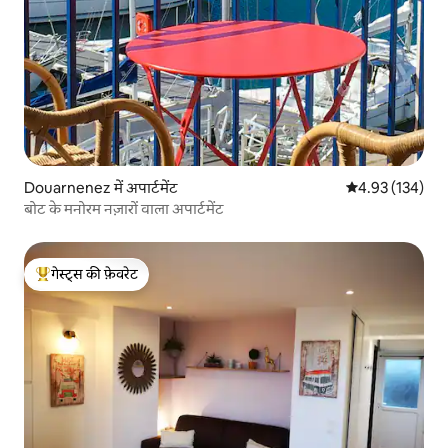
Douarnenez में अपार्टमेंट
औसत रेटिंग 5 में स
4.93 (134)
बोट के मनोरम नज़ारों वाला अपार्टमेंट
गेस्ट्स की फ़ेवरेट
गेस्ट्स का टॉप फ़ेवरेट