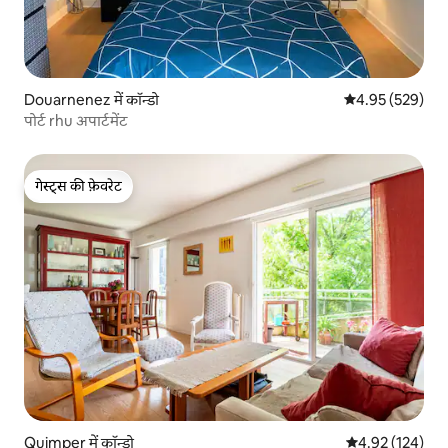
Douarnenez में कॉन्डो
औसत रेटिंग 5 में स
4.95 (529)
पोर्ट rhu अपार्टमेंट
गेस्ट्स की फ़ेवरेट
गेस्ट्स की फ़ेवरेट
Quimper में कॉन्डो
औसत रेटिंग 5 में स
4.92 (124)