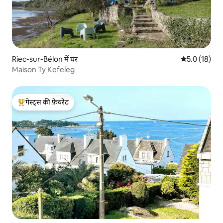
Riec-sur-Bélon में घर
औसत रेटिंग 5 मे
5.0 (18)
Maison Ty Kefeleg
गेस्ट्स की फ़ेवरेट
गेस्ट्स का टॉप फ़ेवरेट