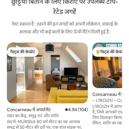
छुट्टियाँ बिताने के लिए किराए पर उपलब्ध टॉप-
रेटेड जगहें
गेस्ट सहमत हैं : ठहरने की इन जगहों को अपनी लोकेशन, सफ़ाई के
अलावा और भी कई बातों के लिए ऊँची रेटिंग मिली हुई है.
गेस्ट्स की फ़ेवरेट
गेस्ट्स की फ़ेवरेट
गेस्ट्स की फ़ेवरेट
गेस्ट्स का टॉप फ़ेवरेट
Concarneau में कॉन्
~ L'IROIZH ~ Con
STUDIO STANDING
L'IROIZH में आपका स्व
Concarneau में अपार्टमेंट
औसत रेटिंग 5 में से 4.94, 104 समीक्षाएँ
4.94 (104)
है, जिसे आपको एक अव
शहर का केंद्र, समुद्र तट और शांति
लिए डिज़ाइन किया गया 
संदर्भ: MUR5NA 80 वर्ग मीटर का यह आवास
स्थित, शांति का यह स्वर
समुद्र से 50 मीटर की दूरी पर, एक शांत सड़क पर,
Concarneau के सबसे 