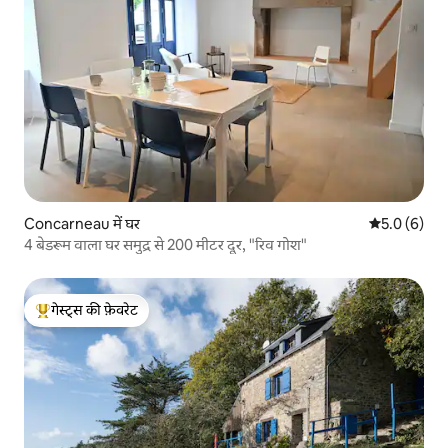
Concarneau में घर
औसत रेटिंग 5 म
5.0 (6)
4 बेडरूम वाला घर समुद्र से 200 मीटर दूर, "रिव गोश"
गेस्ट्स की फ़ेवरेट
गेस्ट्स का टॉप फ़ेवरेट