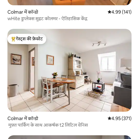
Colmar में कॉन्डो
औसत रेटिंग 5 में स
4.99 (141)
wHite डुप्लेक्स सुइट कोलमर - ऐतिहासिक केंद्र
गेस्ट्स की फ़ेवरेट
गेस्ट्स का टॉप फ़ेवरेट
Colmar में कॉन्डो
औसत रेटिंग 5 में स
4.95 (371)
मुफ़्त पार्किंग के साथ आकर्षक t2 लिटिल वेनिस