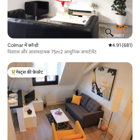
Colmar में कॉन्डो
औसत रेटिंग 5 में स
4.91 (681)
विशाल और आरामदायक 75m2 आधुनिक अपार्टमेंट
गेस्ट्स की फ़ेवरेट
गेस्ट्स का टॉप फ़ेवरेट