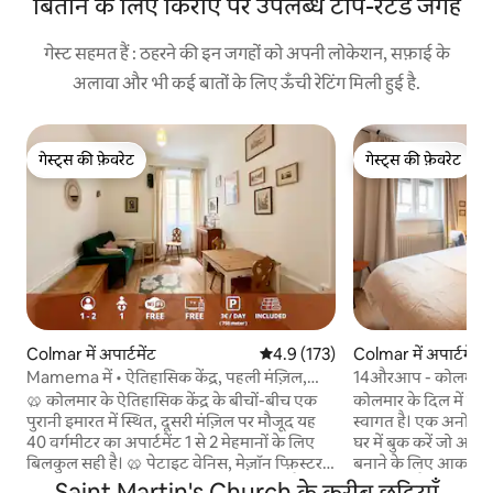
बिताने के लिए किराए पर उपलब्ध टॉप-रेटेड जगहें
गेस्ट सहमत हैं : ठहरने की इन जगहों को अपनी लोकेशन, सफ़ाई के
अलावा और भी कई बातों के लिए ऊँची रेटिंग मिली हुई है.
गेस्ट्स की फ़ेवरेट
गेस्ट्स की फ़ेवरेट
गेस्ट्स की फ़ेवरेट
गेस्ट्स की फ़ेवरेट
Colmar में अपार्टमेंट
औसत रेटिंग 5 में से 4.9, 173 समीक्षाएँ
4.9 (173)
Colmar में अपार्टमेंट
Mamema में • ऐतिहासिक केंद्र, पहली मंज़िल,
14औरआप - कोलमार के द
वाई-फ़ाई
🥨 कोलमार के ऐतिहासिक केंद्र के बीचों-बीच एक
कोलमार के दिल में शांति
पुरानी इमारत में स्थित, दूसरी मंज़िल पर मौजूद यह
स्वागत है। एक अनोखे 
40 वर्गमीटर का अपार्टमेंट 1 से 2 मेहमानों के लिए
घर में बुक करें जो आप
बिलकुल सही है। 🥨 पेटाइट वेनिस, मेज़ॉन प्फ़िस्टर,
बनाने के लिए आकर्षण
कोइफ़स, दुकानों और रेस्टोरेंट से 2 मिनट की पैदल
को जोड़ती है। परिवारों, 
Saint Martin's Church के करीब छुट्टियाँ