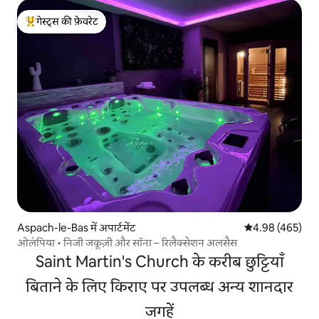
गेस्ट्स की फ़ेवरेट
गेस्ट्स का टॉप फ़ेवरेट
Aspach-le-Bas में अपार्टमेंट
औसत रेटिंग 5 में स
4.98 (465)
ओलंपिया • निजी जकूज़ी और सॉना – रिलैक्सेशन अलसैस
Saint Martin's Church के करीब छुट्टियाँ
बिताने के लिए किराए पर उपलब्ध अन्य शानदार
जगहें