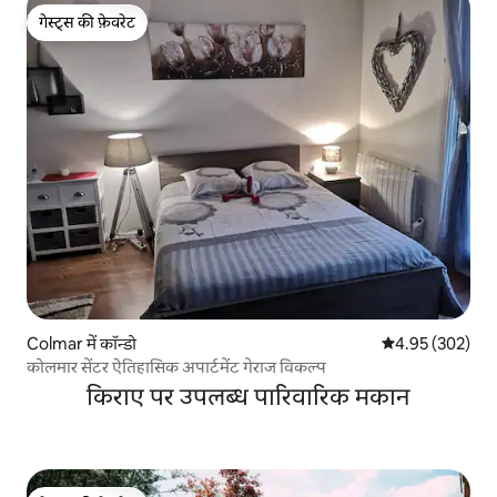
गेस्ट्स की फ़ेवरेट
गेस्ट्स की फ़ेवरेट
Colmar में कॉन्डो
औसत रेटिंग 5 में स
4.95 (302)
कोलमार सेंटर ऐतिहासिक अपार्टमेंट गेराज विकल्प
किराए पर उपलब्ध पारिवारिक मकान