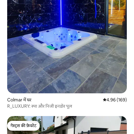
Colmar में घर
औसत रेटिंग 5 में स
4.96 (169)
R_LUXURY: स्पा और निजी इनडोर पूल
गेस्ट्स की फ़ेवरेट
गेस्ट्स की फ़ेवरेट