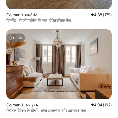
Colmar में अपार्टमेंट
औसत रेटिंग 5 में स
4.88 (179)
विन्सेंट - निजी पार्किंग के साथ ऐतिहासिक केंद्र
सुपरहोस्ट
सुपरहोस्ट
Colmar में टाउनहाउस
औसत रेटिंग 5 में स
4.94 (192)
लिटिल वेनिस के बीचों - बीच आकर्षक और आरामदायक