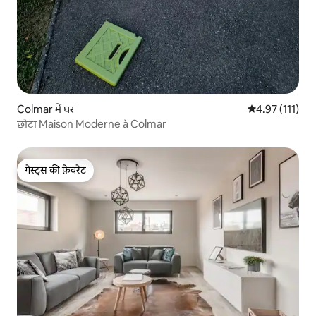
Colmar में घर
औसत रेटिंग 5 में स
4.97 (111)
छोटा Maison Moderne à Colmar
गेस्ट्स की फ़ेवरेट
गेस्ट्स की फ़ेवरेट