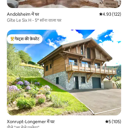
Andolsheim में घर
औसत रेटिंग 5 में स
4.93 (122)
Gîte Le Six H - 5* सॉना वाला घर
गेस्ट्स की फ़ेवरेट
गेस्ट्स का टॉप फ़ेवरेट
Xonrupt-Longemer में घर
औसत रेटिंग 5 म
5 (105)
शैले "ला बेले एस्केप"