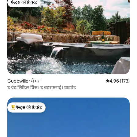
गेस्ट्स की फ़ेवरेट
गेस्ट्स की फ़ेवरेट
Guebwiller में घर
औसत रेटिंग 5 में स
4.96 (173)
द ग्रेट लिटिल प्रिंस I द बटरफ्लाई I प्राइवेट
गेस्ट्स की फ़ेवरेट
गेस्ट्स का टॉप फ़ेवरेट