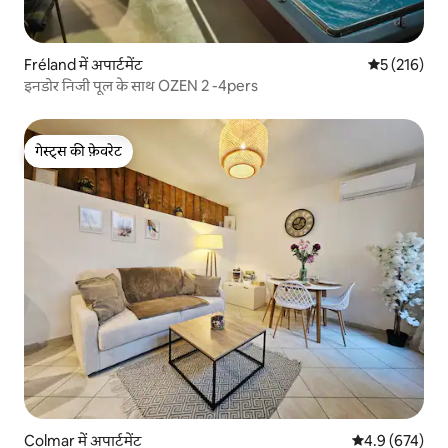
Fréland में अपार्टमेंट
औसत रेटिंग 5 म
5 (216)
इनडोर निजी पूल के साथ OZEN 2 -4pers
गेस्ट्स की फ़ेवरेट
गेस्ट्स की फ़ेवरेट
Colmar में अपार्टमेंट
औसत रेटिंग 5 में 
4.9 (674)