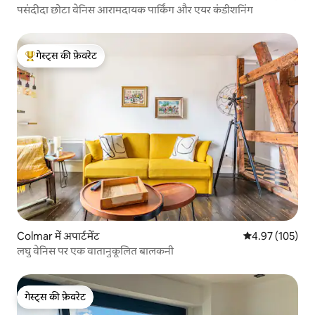
पसंदीदा छोटा वेनिस आरामदायक पार्किंग और एयर कंडीशनिंग
गेस्ट्स की फ़ेवरेट
गेस्ट्स का टॉप फ़ेवरेट
Colmar में अपार्टमेंट
औसत रेटिंग 5 में स
4.97 (105)
लघु वेनिस पर एक वातानुकूलित बालकनी
गेस्ट्स की फ़ेवरेट
गेस्ट्स की फ़ेवरेट