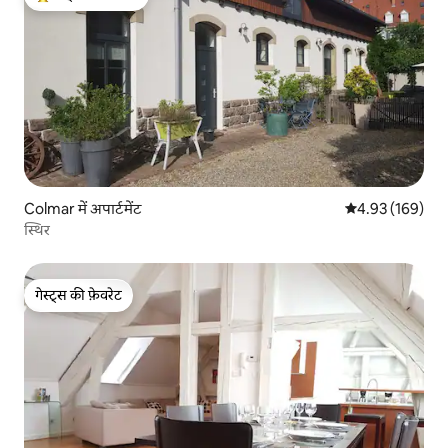
गेस्ट्स का टॉप फ़ेवरेट
Colmar में अपार्टमेंट
औसत रेटिंग 5 में स
4.93 (169)
स्थिर
गेस्ट्स की फ़ेवरेट
गेस्ट्स की फ़ेवरेट