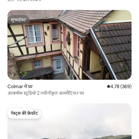
सुपरहोस्ट
सुपरहोस्ट
Colmar में घर
औसत रेटिंग 5 में स
4.78 (369)
आकर्षक स्टूडियो 2 नवीनीकृत अलसैटियन घर
गेस्ट्स की फ़ेवरेट
गेस्ट्स की फ़ेवरेट