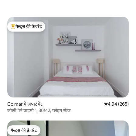
गेस्ट्स की फ़ेवरेट
गेस्ट्स का टॉप फ़ेवरेट
Colmar में अपार्टमेंट
औसत रेटिंग 5 में स
4.94 (265)
जोली "ले प्राइमो ", 30M2, प्लेइन सेंटर
गेस्ट्स की फ़ेवरेट
गेस्ट्स की फ़ेवरेट