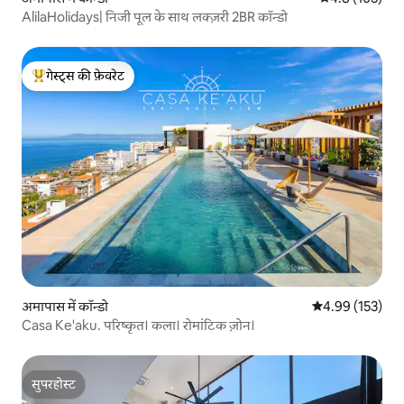
AlilaHolidays| निजी पूल के साथ लक्ज़री 2BR कॉन्डो
गेस्ट्स की फ़ेवरेट
गेस्ट्स का टॉप फ़ेवरेट
अमापास में कॉन्डो
औसत रेटिंग 5 में स
4.99 (153)
Casa Ke'aku. परिष्कृत। कला। रोमांटिक ज़ोन।
सुपरहोस्ट
सुपरहोस्ट