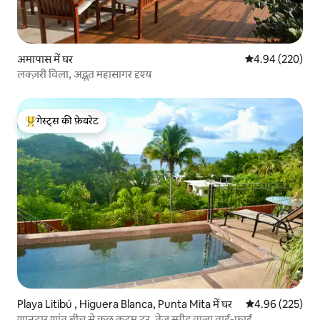
अमापास में घर
औसत रेटिंग 5 में स
4.94 (220)
लक्ज़री विला, अद्भुत महासागर दृश्य
गेस्ट्स की फ़ेवरेट
गेस्ट्स का टॉप फ़ेवरेट
Playa Litibú , Higuera Blanca, Punta Mita में घर
औसत रेटिंग 5 में स
4.96 (225)
शानदार शांत बीच से कुछ कदम दूर, तेज़ स्पीड वाला वाई-फ़ाई