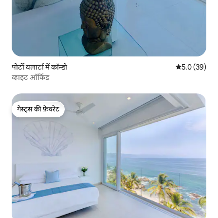
पोर्टो वलार्टा में कॉन्डो
औसत रेटिंग 5 में
5.0 (39)
व्हाइट ऑर्किड
गेस्ट्स की फ़ेवरेट
गेस्ट्स की फ़ेवरेट