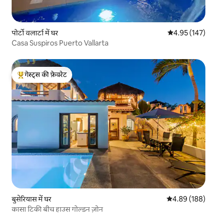
पोर्टो वलार्टा में घर
औसत रेटिंग 5 में स
4.95 (147)
Casa Suspiros Puerto Vallarta
गेस्ट्स की फ़ेवरेट
गेस्ट्स का टॉप फ़ेवरेट
बुसेरियास में घर
औसत रेटिंग 5 में स
4.89 (188)
कासा टिकी बीच हाउस गोल्डन ज़ोन