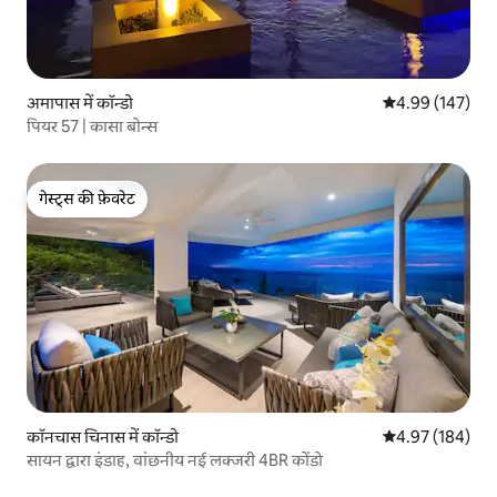
अमापास में कॉन्डो
औसत रेटिंग 5 में स
4.99 (147)
पियर 57 | कासा बोन्स
गेस्ट्स की फ़ेवरेट
गेस्ट्स की फ़ेवरेट
कॉनचास चिनास में कॉन्डो
औसत रेटिंग 5 में स
4.97 (184)
सायन द्वारा इंडाह, वांछनीय नई लक्जरी 4BR कोंडो