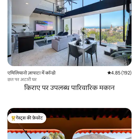
एमिलियानो ज़ापाटा में कॉन्डो
औसत रेटिंग 5 में स
4.85 (192)
छत पर अटारी घर
किराए पर उपलब्ध पारिवारिक मकान
गेस्ट्स की फ़ेवरेट
गेस्ट्स का टॉप फ़ेवरेट