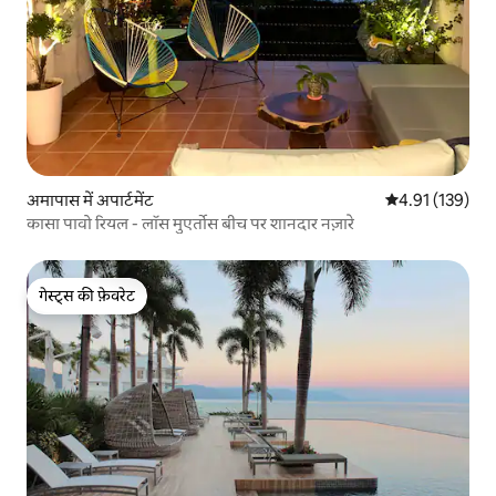
अमापास में अपार्टमेंट
औसत रेटिंग 5 में स
4.91 (139)
कासा पावो रियल - लॉस मुएर्तोस बीच पर शानदार नज़ारे
गेस्ट्स की फ़ेवरेट
गेस्ट्स की फ़ेवरेट