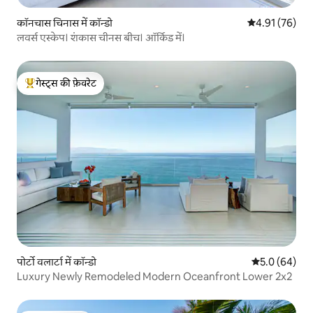
कॉनचास चिनास में कॉन्डो
औसत रेटिंग 5 में 
4.91 (76)
लवर्स एस्केप। शंकास चीनस बीच। ऑर्किड में।
गेस्ट्स की फ़ेवरेट
गेस्ट्स का टॉप फ़ेवरेट
पोर्टो वलार्टा में कॉन्डो
औसत रेटिंग 5 में
5.0 (64)
Luxury Newly Remodeled Modern Oceanfront Lower 2x2