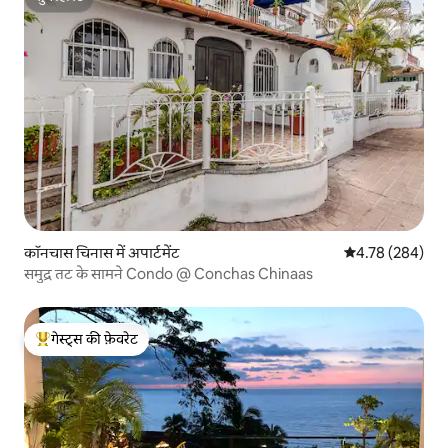
सुपरहोस्ट
कॉनचास चिनास में अपार्टमेंट
औसत रेटिंग 5 में स
4.78 (284)
समुद्र तट के सामने Condo @ Conchas Chinaas
गेस्ट्स की फ़ेवरेट
गेस्ट्स का टॉप फ़ेवरेट