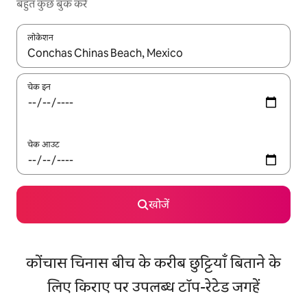
बहुत कुछ बुक करें
लोकेशन
नतीजों के उपलब्ध होने पर, अप और डाउन 'ऐरो की' का इस्तेमाल करके नेविगेट करें
चेक इन
चेक आउट
खोजें
कोंचास चिनास बीच के करीब छुट्टियाँ बिताने के
लिए किराए पर उपलब्ध टॉप-रेटेड जगहें