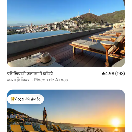
एमिलियानो ज़ापाटा में कॉन्डो
औसत रेटिंग 5 में स
4.98 (193)
कासा फ़ेलिक्स - Rincon de Almas
गेस्ट्स की फ़ेवरेट
गेस्ट्स का टॉप फ़ेवरेट