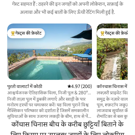
गेस्ट सहमत हैं : ठहरने की इन जगहों को अपनी लोकेशन, सफ़ाई के
अलावा और भी कई बातों के लिए ऊँची रेटिंग मिली हुई है.
गेस्ट्स की फ़ेवरेट
गेस्ट्स की फ़ेवरेट
गेस्ट्स का टॉप फ़ेवरेट
गेस्ट्स का टॉप फ़ेवरेट
पुरतो वालार्टा में कोठी
औसत रेटिंग 5 में से 4.97, 200 समीक्षाएँ
4.97 (200)
कॉनचास चिनास में घर
आश्चर्यजनक ऐतिहासिक विला, निजी पूल & 280°
लक्ज़री प्राइवेट विला पूल
दृश्य
निजी ताज़ा पूल में डुबकी लगाएँ और खाड़ी के पार
समुद्र के नज़ारे वाला ल
मनोरम दृश्यों पर चमत्कार करें। यह विला पुराने विश्व
पूल, रूफ़टॉप जकूज़ी,
मैक्सिकन परिष्कार को दर्शाता है जिसमें समकालीन
लाजवाब सूर्यास्त की सुव
सुविधाओं के साथ उजागर लकड़ी के बीम, हाथ से पेंट
रोमांटिका से बस कुछ ह
की गई टाइलें और औपनिवेशिक प्राचीन वस्तुएं हैं।
एक्सक्लूसिव कॉन्चास ची
कोंचास चिनास बीच के करीब छुट्टियाँ बिताने के
हमारा विला उत्तर में उत्तर में प्यूर्टो वल्लर्टा और दक्षिण
अटैच बाथरूम वाले बेडर
में लॉस आर्कोस की खाड़ी के मनोरम दृश्यों के साथ
लिए किराए पर उपलब्ध जगहों के लिए लोकप्रिय
टीवी रूम और 6.5 बाथरूम