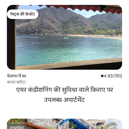
गेस्ट्स की फ़ेवरेट
गेस्ट्स की फ़ेवरेट
येलापा में घर
औसत रेटिंग 5 में स
4.93 (151)
कासा बरीटा
एयर कंडीशनिंग की सुविधा वाले किराए पर
उपलब्ध अपार्टमेंट
सुपरहोस्ट