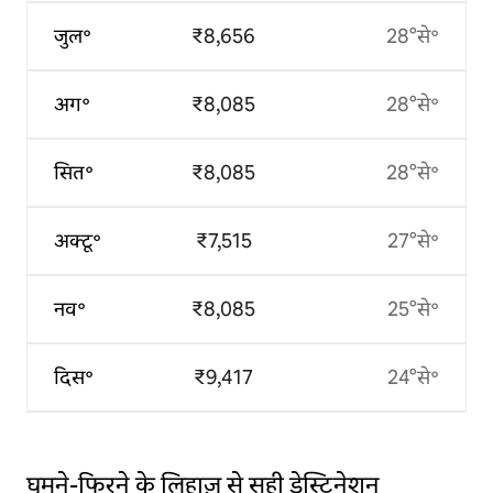
जुल॰
₹8,656
28°से॰
अग॰
₹8,085
28°से॰
सित॰
₹8,085
28°से॰
अक्टू॰
₹7,515
27°से॰
नव॰
₹8,085
25°से॰
दिस॰
₹9,417
24°से॰
घूमने-फिरने के लिहाज़ से सही डेस्टिनेशन