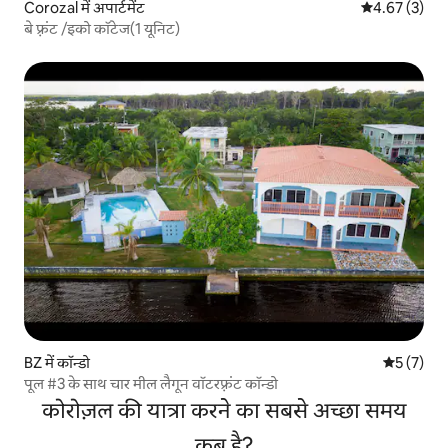
Corozal में अपार्टमेंट
औसत रेटिंग 5 में
4.67 (3)
बे फ़्रंट /इको कॉटेज(1 यूनिट)
BZ में कॉन्डो
औसत रेटिंग 5
5 (7)
पूल #3 के साथ चार मील लैगून वॉटरफ़्रंट कॉन्डो
कोरोज़ल की यात्रा करने का सबसे अच्छा समय
कब है?