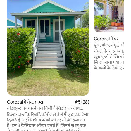
Corozal में घर
पूल, डॉक, समुद्र और नह
रॉयल मैनर एक शांत, कु
खूबसूरती से स्थित है। दो बेडरूम वाला, वयस्कों के
लिए बनाया गया, वयस्कों
के बच्चों के लिए एयर कंडी
में किंग और क्यू साइज़
बार्बेक्यू, लॉन्ड्री और 
मछली पकड़ सकते हैं। पूल के किनारे लाउंज करें,
कैनाल और समुद्र के नज़
पर आराम करें। समुद्र तट तक आसान पहुंच,
सांस्कृतिक स्थलों और 
Corozal में गेस्टहाउस
औसत रेटिंग 5 में से 5, 28 समीक्षाएँ
5 (28)
एक शानदार, एकांत, रोम
वॉटरफ़्रंट वयस्क केवल निजी कैसिटास के साथ
समुद्रतटीय विला में छुट्
रिज़ॉर्ट
टिल्ट-टा-डॉक रिज़ॉर्ट कोरोज़ल बे में मौजूद एक ऐसा
उपयुक्त।
रिज़ॉर्ट है, जहाँ सिर्फ़ वयस्कों को ठहरने की इजाज़त
है। हम 8 कैसिटास ऑफ़र करते हैं, जिनमें से हर एक
से खाड़ी का नज़ारा दिखाई देता है। हर कैसिटा में