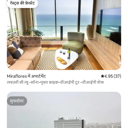
गेस्ट्स की फ़ेवरेट
गेस्ट्स की फ़ेवरेट
Miraflores में अपार्टमेंट
औसत रेटिंग 5 में 
4.95 (37)
लक्ज़री सी व्यू •सॉना•मुफ़्त बाइक•वीआईपी टूर •वीआईपी शेफ
सुपरहोस्ट
सुपरहोस्ट