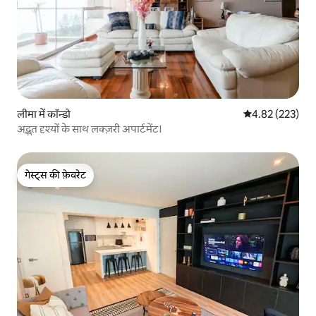
लीमा में कॉन्डो
औसत रेटिंग 5 में स
4.82 (223)
अद्भुत दृश्यों के साथ लक्ज़री अपार्टमेंट।
गेस्ट्स की फ़ेवरेट
गेस्ट्स की फ़ेवरेट