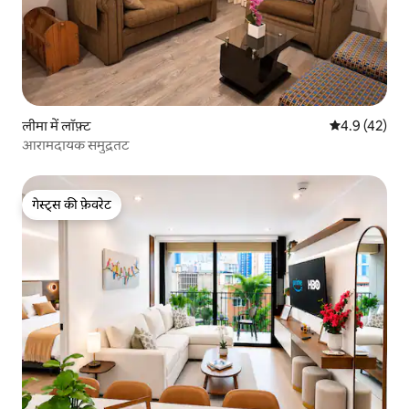
लीमा में लॉफ़्ट
औसत रेटिंग 5 में
4.9 (42)
आरामदायक समुद्रतट
गेस्ट्स की फ़ेवरेट
गेस्ट्स की फ़ेवरेट