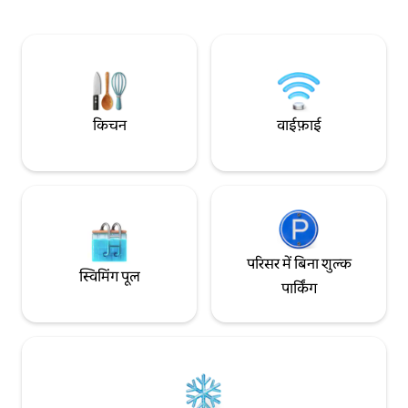
पैदल चलकर आप खूबसूरत लाइटहाउस तक पहुँच
है, जो एक खूबसूरत पार
सकते हैं और लगभग 10 कोस्टल ब्लॉक पैदल
लारकोमार, केनेडी पार्
चलकर आप लार्को मार तक पहुँच सकते हैं। *हाल ही
रेस्टोरेंट से कुछ ही मिन
में रिफ़्रेश किए गए अपार्टमेंट, लॉबी और लिफ़्ट
किचन
वाईफ़ाई
परिसर में बिना शुल्क
स्विमिंग पूल
पार्किंग