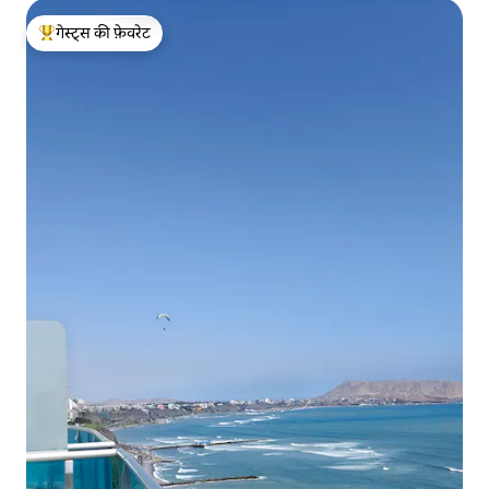
गेस्ट्स की फ़ेवरेट
गेस्ट्स का टॉप फ़ेवरेट