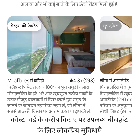
अलावा और भी कई बातों के लिए ऊँची रेटिंग मिली हुई है.
गेस्ट्स की फ़ेवरेट
सुपरहोस्ट
गेस्ट्स की फ़ेवरेट
सुपरहोस्ट
Miraflores में कॉन्डो
औसत रेटिंग 5 में से 4.87, 298 समीक्षाएँ
4.87 (298)
लीमा में अपार्टमेंट
क्लिफ़टॉप पेंटहाउस - 180° का पूरा समुद्री नज़ारा
मिराफ़्लोरेस में अद्भुत
मीराफ़्लोरेस के हरे-भरे और खूबसूरत तटीय पार्कों के
मिराफ़्लोरेस में खूबस
ऊपर मौजूद बालकनी में डिनर करते हुए समुद्र के
अपार्टमेंट (230 m2 / 2
सामने के शानदार नज़ारे का मज़ा लें, जो लीमा में
परिवार के अनुकूल। - 24 घंटे सुरक्षा - अपार्टमेंट तक
सबसे अच्छे हैं! बिस्तर पर आराम करते या झपकी लेते
सीधी लिफ़्ट (हर फ़्लोर 
हुए नीचे चट्टानों से टकराती लहरों की आवाज़ सुनें,
- बड़ा और सुविधाओं से लैस कि
कोस्टा वर्डे के करीब किराए पर उपलब्ध बीचफ़्रंट
सोशल मीडिया पर चर्चा करें या Netflix देखें, फिर
पैसिफ़िक महासागर के न
दुनिया के कुछ बेहतरीन खाने का मज़ा लेने के लिए
के लिए लोकप्रिय सुविधाएँ
डाइनिंग रूम - टीवी वाला ल
एवेनिडा ला मार पर टहलें! मालेकॉन से बस 2 ब्लॉक
मिराफ़्लोरेस के सबसे अच्