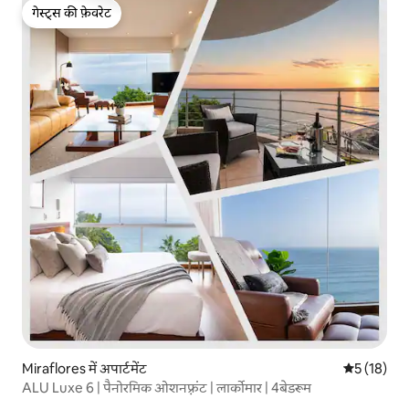
गेस्ट्स की फ़ेवरेट
गेस्ट्स की फ़ेवरेट
Miraflores में अपार्टमेंट
औसत रेटिंग 5 
5 (18)
ALU Luxe 6 | पैनोरमिक ओशनफ़्रंट | लार्कोमार | 4बेडरूम