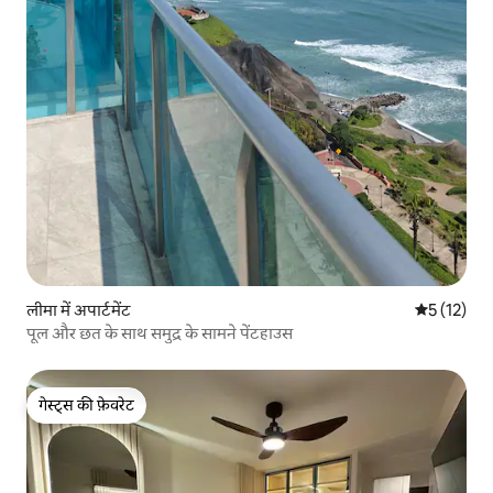
लीमा में अपार्टमेंट
औसत रेटिंग 5 
5 (12)
पूल और छत के साथ समुद्र के सामने पेंटहाउस
गेस्ट्स की फ़ेवरेट
गेस्ट्स की फ़ेवरेट