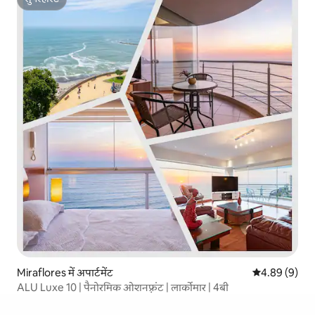
सुपरहोस्ट
Miraflores में अपार्टमेंट
औसत रेटिंग 5 में
4.89 (9)
ALU Luxe 10 | पैनोरमिक ओशनफ़्रंट | लार्कोमार | 4बी