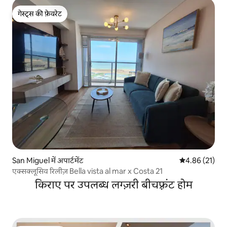
गेस्ट्स की फ़ेवरेट
गेस्ट्स की फ़ेवरेट
San Miguel में अपार्टमेंट
औसत रेटिंग 5 में 
4.86 (21)
एक्सक्लूसिव रिलीज़ Bella vista al mar x Costa 21
किराए पर उपलब्ध लग्ज़री बीचफ़्रंट होम