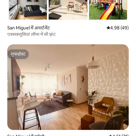
San Miguel में अपार्टमेंट
औसत रेटिंग 5 में 
4.98 (49)
एक्सक्लूसिव! लीमा में सी फ़्रंट
सुपरहोस्ट
सुपरहोस्ट