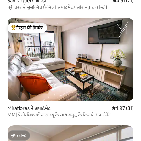
San Miguel में कॉन्डो
औसत रेटिंग 5 में
4.51 (71)
पूरी तरह से सुसज्जित फ़ैमिली अपार्टमेंट/ ओशनफ़्रंट कॉन्डो।
गेस्ट्स की फ़ेवरेट
गेस्ट्स का टॉप फ़ेवरेट
Miraflores में अपार्टमेंट
औसत रेटिंग 5 में 
4.97 (31)
MM| पैनोरमिक कोस्टल व्यू के साथ समुद्र के किनारे अपार्टमेंट
सुपरहोस्ट
सुपरहोस्ट