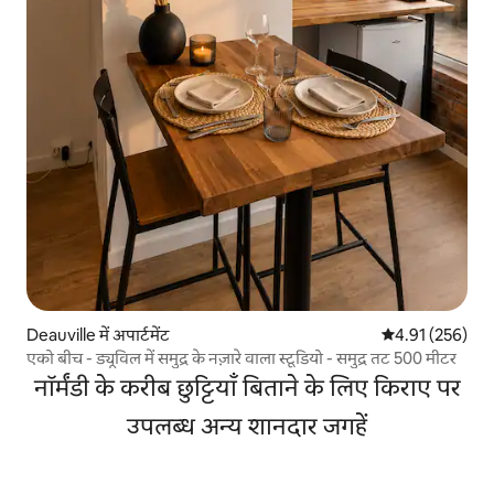
Deauville में अपार्टमेंट
औसत रेटिंग 5 में स
4.91 (256)
एको बीच - ड्यूविल में समुद्र के नज़ारे वाला स्टूडियो - समुद्र तट 500 मीटर
नॉर्मंडी के करीब छुट्टियाँ बिताने के लिए किराए पर
उपलब्ध अन्य शानदार जगहें