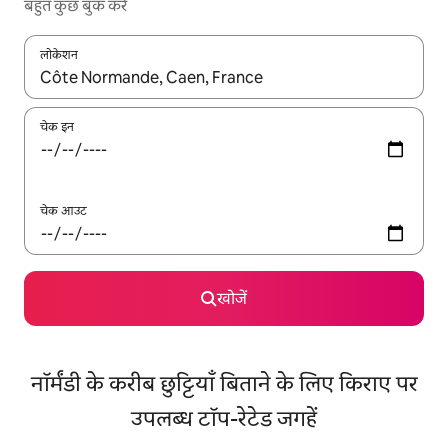
बहुत कुछ बुक करें
लोकेशन
नतीजों के उपलब्ध होने पर, अप और डाउन 'ऐरो की' का इस्तेमाल करके नेविगेट करें
चेक इन
चेक आउट
खोजें
नॉर्मंडी के करीब छुट्टियाँ बिताने के लिए किराए पर
उपलब्ध टॉप-रेटेड जगहें