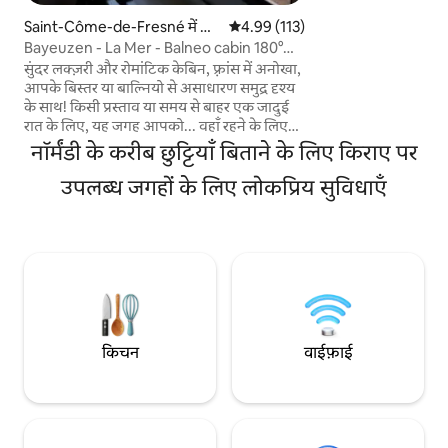
लें। अंतरराष्ट्रीय बैकग्
Saint-Côme-de-Fresné में ल
औसत रेटिंग 5 में से 4.99, 113 समीक्षाएँ
4.99 (113)
बोलते हैं। शानदार रेस्टो
कड़ी का केबिन
Bayeuzen - La Mer - Balneo cabin 180°
मछली पकड़ना। लंबी पैदल
sea view
सुंदर लक्ज़री और रोमांटिक केबिन, फ़्रांस में अनोखा,
वास्तव में Pays d'Auge 
आपके बिस्तर या बाल्नियो से असाधारण समुद्र दृश्य
के साथ! किसी प्रस्ताव या समय से बाहर एक जादुई
रात के लिए, यह जगह आपको... वहाँ रहने के लिए
प्रेरित करेगी। कोकूनिंग पल का आश्वासन दिया गया।
नॉर्मंडी के करीब छुट्टियाँ बिताने के लिए किराए पर
सभी आराम उपलब्ध हैं। बाल्नियो, सुसज्जित किचन,
3 मीटर की काँच की खिड़की के साथ क्वीन साइज़ का
उपलब्ध जगहों के लिए लोकप्रिय सुविधाएँ
बेड, जो समुद्र की आँखों से सो सकता है। डिजीकोड के
ज़रिए खुद से चेक इन करें। विवेक और निजता की
गारंटी। हमारी साइट पर विकल्प ऑर्डर किए जा सकते
हैं।
किचन
वाईफ़ाई