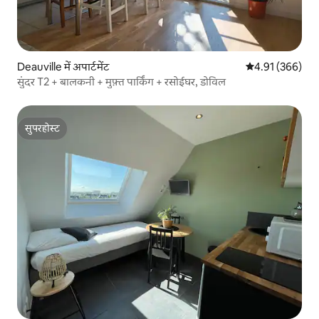
Deauville में अपार्टमेंट
औसत रेटिंग 5 में स
4.91 (366)
सुंदर T2 + बालकनी + मुफ़्त पार्किंग + रसोईघर, डोविल
सुपरहोस्ट
सुपरहोस्ट