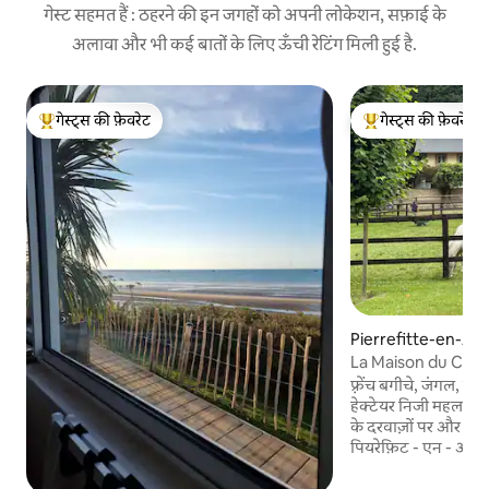
गेस्ट सहमत हैं : ठहरने की इन जगहों को अपनी लोकेशन, सफ़ाई के
अलावा और भी कई बातों के लिए ऊँची रेटिंग मिली हुई है.
गेस्ट्स की फ़ेवरेट
गेस्ट्स की फ़ेवरेट
गेस्ट्स का टॉप फ़ेवरेट
गेस्ट्स का टॉप फ़ेवरेट
Pierrefitte-en-Auge
La Maison du Caval
'Avenue
फ़्रेंच बगीचे, जंगल, न
हेक्टेयर निजी महल की सं
के दरवाज़ों पर और एक 
पियरेफ़िट - एन - ऑग 
में आकर्षक कॉटेज। शां
मौजूद इस परिवार के अ