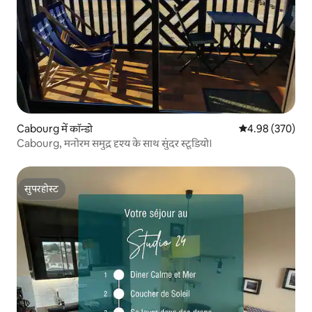
Cabourg में कॉन्डो
औसत रेटिंग 5 में स
4.98 (370)
Cabourg, मनोरम समुद्र दृश्य के साथ सुंदर स्टूडियो।
सुपरहोस्ट
सुपरहोस्ट