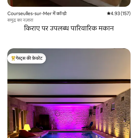
Courseulles-sur-Mer में कॉन्डो
औसत रेटिंग 5 में स
4.93 (157)
समुद्र का नज़ारा
किराए पर उपलब्ध पारिवारिक मकान
गेस्ट्स की फ़ेवरेट
गेस्ट्स का टॉप फ़ेवरेट