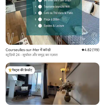
Courseulles-sur-Mer में कॉन्डो
औसत रेटिंग 5 में स
4.82 (119)
स्टूडियो 24 - सूर्यास्त और समुद्र का नज़ारा
गेस्ट्स की फ़ेवरेट
गेस्ट्स का टॉप फ़ेवरेट