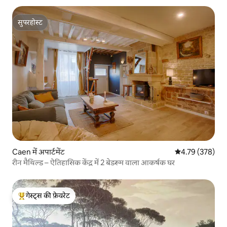
सुपरहोस्ट
सुपरहोस्ट
Caen में अपार्टमेंट
औसत रेटिंग 5 में स
4.79 (378)
रीन मैथिल्ड – ऐतिहासिक केंद्र में 2 बेडरूम वाला आकर्षक घर
गेस्ट्स की फ़ेवरेट
गेस्ट्स का टॉप फ़ेवरेट