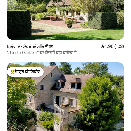
Biéville-Quétiéville में घर
औसत रेटिंग 5 में स
4.96 (102)
"Jardin Gaillard" घर जिसमें बड़ा बगीचा है
गेस्ट्स की फ़ेवरेट
गेस्ट्स का टॉप फ़ेवरेट