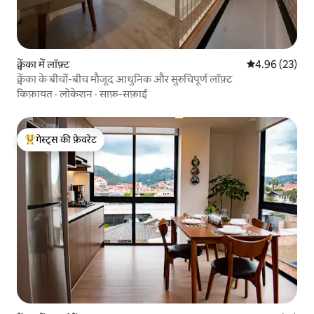
क्वेंका में लॉफ़्ट
औसत रेटिंग 5 में 
4.96 (23)
क्वेंका के बीचों-बीच मौजूद आधुनिक और सुरुचिपूर्ण लॉफ़्ट
किफ़ायत
·
लोकेशन
·
साफ़-सफ़ाई
गेस्ट्स की फ़ेवरेट
गेस्ट्स का टॉप फ़ेवरेट