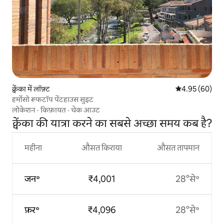
क्वेंका में लॉफ़्ट
औसत रेटिंग 5 में 
4.95 (60)
हर्मोसो रूफटॉप पेंटहाउस सुइट
लोकेशन
·
किफ़ायत
·
चेक आउट
क्वेंका की यात्रा करने का सबसे अच्छा समय कब है?
महीना
औसत किराया
औसत तापमान
जन॰
₹4,001
28°से॰
फ़र॰
₹4,096
28°से॰