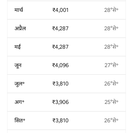
मार्च
₹4,001
28°से॰
अप्रैल
₹4,287
28°से॰
मई
₹4,287
28°से॰
जून
₹4,096
27°से॰
जुल॰
₹3,810
26°से॰
अग॰
₹3,906
25°से॰
सित॰
₹3,810
26°से॰