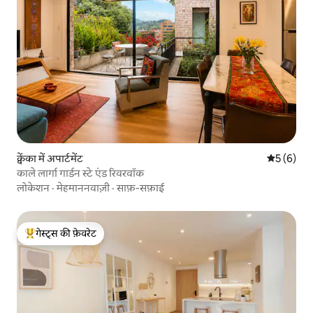
क्वेंका में अपार्टमेंट
औसत रेटिंग 5
5 (6)
काले लार्गा गार्डन स्टे एंड रिवरवॉक
लोकेशन
·
मेहमाननवाज़ी
·
साफ़-सफ़ाई
गेस्ट्स की फ़ेवरेट
गेस्ट्स का टॉप फ़ेवरेट