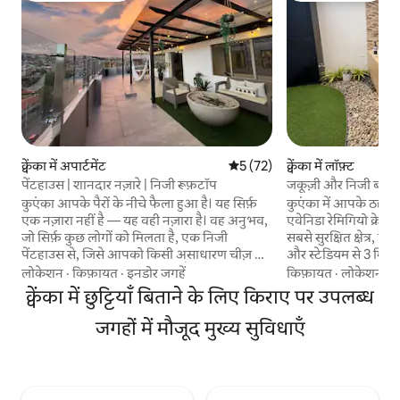
क्वेंका में अपार्टमेंट
औसत रेटिंग 5 में से 5, 72 समीक्षाएँ
5 (72)
क्वेंका में लॉफ़्ट
पेंटहाउस | शानदार नज़ारे | निजी रूफ़टॉप
जकूज़ी और निजी बगीचे
कुएंका आपके पैरों के नीचे फैला हुआ है। यह सिर्फ़
कुएंका में आपके ठहरने
एक नज़ारा नहीं है — यह वही नज़ारा है। वह अनुभव,
एवेनिडा रेमिगियो क्रेस्
जो सिर्फ़ कुछ लोगों को मिलता है, एक निजी
सबसे सुरक्षित क्षेत्र, ऐ
पेंटहाउस से, जिसे आपको किसी असाधारण चीज़ से
और स्टेडियम से 3 मिनट की
जोड़ने के लिए डिज़ाइन किया गया है। यहाँ, हर पल
बार, सुपरमार्केट, फ़ार्
लोकेशन
·
किफ़ायत
·
इनडोर जगहें
किफ़ायत
·
लोकेशन
·
ह
एक अनुभव बन जाता है। ☀️शहर के जागने के साथ-
सुविधाओं से घिरा हुआ,
क्वेंका में छुट्टियाँ बिताने के लिए किराए पर उपलब्ध
साथ टेरेस पर कॉफ़ी। सूर्यास्त जो ऐसे लगते हैं मानो
सबसे खूबसूरत शहर में
सिर्फ़ आपके लिए चित्रित किए गए हों। तारों की छाँव
लिए हकदार हैं। व्यावसायिक यात्राओं, जोड़े की
जगहों में मौजूद मुख्य सुविधाएँ
तले, आग के बगल में, हँसी-खुशी और शानदार
छुट्टियों या पारिवारिक
साथियों के साथ बिताई रातें। 100 वर्गमीटर से भी
बस आराम करें और कुएं
ज़्यादा बड़ी निजी छत वाली यह जगह ठहरने की जगह
अनुभव पाएँ हम
से कहीं बढ़कर है… यह एक ऐसी जगह है, जहाँ आप