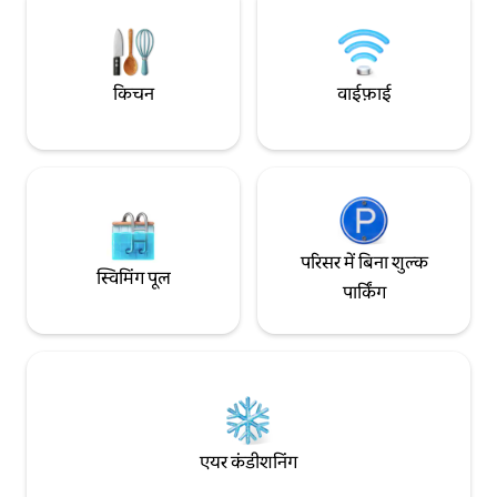
जीवन बिताएँगे और जिसे आप याद रखेंगे।
किचन
वाईफ़ाई
परिसर में बिना शुल्क
स्विमिंग पूल
पार्किंग
एयर कंडीशनिंग