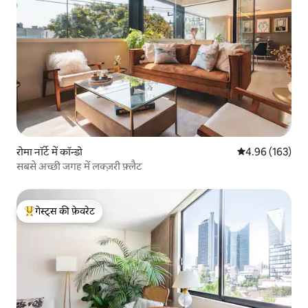
रोमा नॉर्टे में कॉन्डो
औसत रेटिंग 5 में स
4.96 (163)
सबसे अच्छी जगह में लक्ज़री फ़्लैट
गेस्ट्स की फ़ेवरेट
गेस्ट्स का टॉप फ़ेवरेट