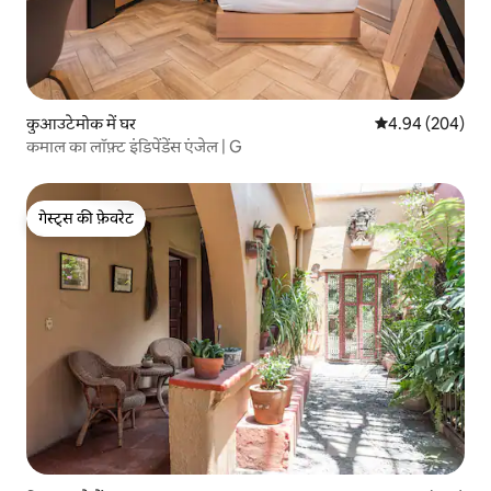
कुआउटेमोक में घर
औसत रेटिंग 5 में स
4.94 (204)
कमाल का लॉफ़्ट इंडिपेंडेंस एंजेल | G
गेस्ट्स की फ़ेवरेट
गेस्ट्स की फ़ेवरेट