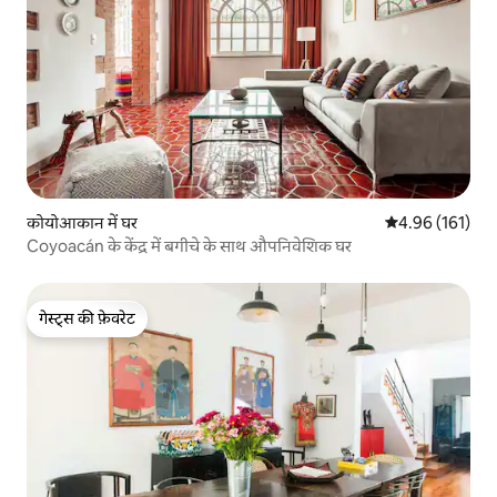
कोयोआकान में घर
औसत रेटिंग 5 में स
4.96 (161)
Coyoacán के केंद्र में बगीचे के साथ औपनिवेशिक घर
गेस्ट्स की फ़ेवरेट
गेस्ट्स की फ़ेवरेट