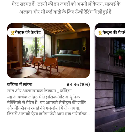
गेस्ट सहमत हैं : ठहरने की इन जगहों को अपनी लोकेशन, सफ़ाई के
अलावा और भी कई बातों के लिए ऊँची रेटिंग मिली हुई है.
गेस्ट्स की फ़ेवरेट
गेस्ट्स की फ़ेवरेट
गेस्ट्स का टॉप फ़ेवरेट
गेस्ट्स का टॉप फ़ेवरेट
कोंडेसा में लॉफ़्ट
औसत रेटिंग 5 में से 4.96, 109 समीक्षाएँ
4.96 (109)
शांत और आरामदायक ठिकाना _ कोंदेसा
यह आकर्षक लॉफ़्ट ऐतिहासिक और आधुनिक
मेक्सिको से प्रेरित है। यह आपको सेनोट्स की शांति
और मेक्सिकन रसोई की गर्मजोशी में ले जाएगा,
जिससे आपको ऐसा लगेगा जैसे आप एक पारंपरिक
मेक्सिकन देहाती घर के अंदर हों। यह एक आधुनिक
और स्टाइलिश डेवलपमेंट में स्थित है, जिसे
आर्किटेक्चरल फ़र्म JSa ने डिज़ाइन किया है। उन