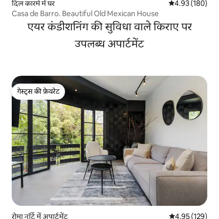
दिल कारमे में घर
औसत रेटिंग 5 में स
4.93 (180)
Casa de Barro. Beautiful Old Mexican House
एयर कंडीशनिंग की सुविधा वाले किराए पर
उपलब्ध अपार्टमेंट
गेस्ट्स की फ़ेवरेट
गेस्ट्स की फ़ेवरेट
रोमा नॉर्टे में अपार्टमेंट
औसत रेटिंग 5 में स
4.95 (129)