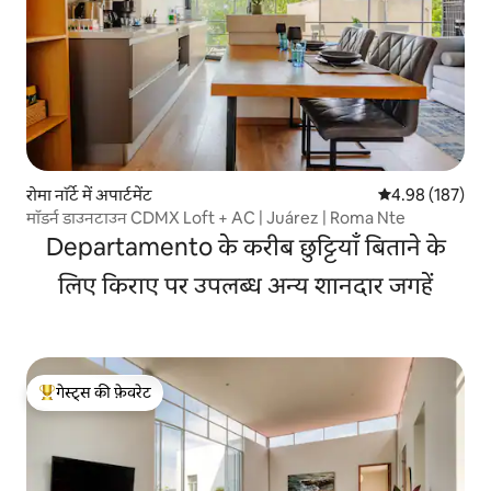
रोमा नॉर्टे में अपार्टमेंट
औसत रेटिंग 5 में स
4.98 (187)
मॉडर्न डाउनटाउन CDMX Loft + AC | Juárez | Roma Nte
Departamento के करीब छुट्टियाँ बिताने के
लिए किराए पर उपलब्ध अन्य शानदार जगहें
गेस्ट्स की फ़ेवरेट
गेस्ट्स का टॉप फ़ेवरेट