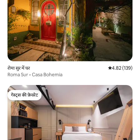
रोमा सुर में घर
औसत रेटिंग 5 में स
4.82 (139)
Roma Sur • Casa Bohemia
गेस्ट्स की फ़ेवरेट
गेस्ट्स की फ़ेवरेट