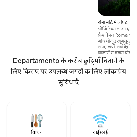
यात्रियों और प्रेमियों के लिए बनाया गया है, जो ब्रेक
लेना चाहते हैं, आराम करने की जगह ढूँढ़ना चाहते हैं,
सुरक्षित और तनावमुक्त महसूस करना चाहते हैं। एक
ऐसी जगह जहाँ आप अपनी आँखें बंद करके खुद को
रोमा नॉर्टे में लॉफ़्ट
मज़े में डुबो सकते हैं।
पोर्फिरियन टाउन हाउस म
फ़ैशनेबल Roma Norte 
बीच मौजूद खूबसूरत दो 
संग्रहालयों, सर्वश्रेष्ठ 
बाजारों से चलने योग्य द
में बनाया गया 3 सबसे अ
Departamento के करीब छुट्टियाँ बिताने के
एक में स्थापित है। अ
लिए किराए पर उपलब्ध जगहों के लिए लोकप्रिय
चाहते हैं, और अगर आप 
आपके लिए आदर्श है! 
सुविधाएँ
सबसे अच्छे रेस्टोरेंट हैं
डिजाइन, कला पसंद ह
के अद्भुत दृश्य में मार्ग
किचन
वाईफ़ाई