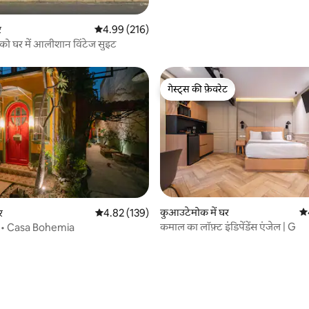
र
औसत रेटिंग 5 में से 4.99, 216 समीक्षाएँ
4.99 (216)
टोरिको घर में आलीशान विंटेज सुइट
गेस्ट्स की फ़ेवरेट
गेस्ट्स की फ़ेवरेट
कुआउटेमोक में घर
औस
र
औसत रेटिंग 5 में से 4.82, 139 समीक्षाएँ
4.82 (139)
कमाल का लॉफ़्ट इंडिपेंडेंस एंजेल | G
 • Casa Bohemia