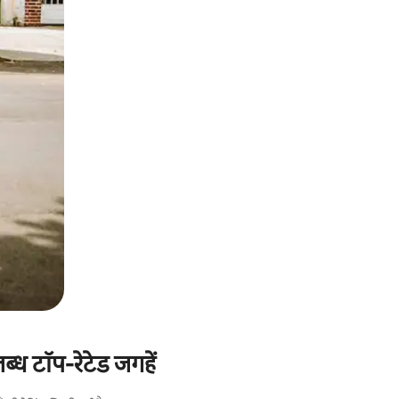
ध टॉप-रेटेड जगहें