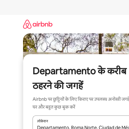
इसे
छोड़कर
सीधा
कॉन्टेंट
पर
जाएँ
Departamento के करीब
ठहरने की जगहें
Airbnb पर छुट्टियों के लिए किराए पर उपलब्ध अनोखी जगहे
घर और बहुत कुछ बुक करें
लोकेशन
नतीजों के उपलब्ध होने पर, अप और डाउन 'ऐरो की' का इस्तेमाल 