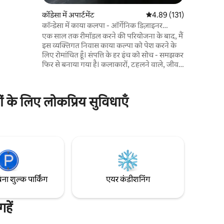
सकते हैं
कोंडेसा में अपार्टमेंट
औसत रेटिंग 5 में से 4.89, 13
4.89 (131)
 अनोखा
कॉन्डेसा में काया कलपा - ऑर्गेनिक डिज़ाइनर
 लॉफ़्ट-
अपार्टमेंट
एक साल तक रीमॉडल करने की परियोजना के बाद, मैं
।
इस व्यक्तिगत निवास काया कल्पा को पेश करने के
लिए रोमांचित हूँ। संपत्ति के हर इंच को सोच - समझकर
फिर से बनाया गया है। कलाकारों, टहलने वाले, जीवन
के सभी क्षेत्रों के अभ्यासकर्ताओं के लिए रीसेट करने,
प्रतिबिंबित करने और बनाने के लिए आदर्श जगह।
यह जगह कॉन्डेसा में एम्स्टर्डम सड़क पर स्थित है, जो
 के लिए लोकप्रिय सुविधाएँ
मेक्सिको से एक ब्लॉक है। आपको सभी अच्छे रेस्तरां,
कैफे और स्टोर मिलेंगे। बिग सुपरमार्केट, स्थानीय
मरकादो, मेट्रो स्टेशन... सब कुछ 5 मिनट की पैदल
दूरी पर।
िना शुल्क पार्किंग
एयर कंडीशनिंग
हें