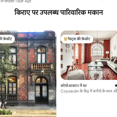
रल कोंडेसा 1 Bdr Apt
किराए पर उपलब्ध पारिवारिक मकान
की फ़ेवरेट
गेस्ट्स की फ़ेवरेट
टॉप फ़ेवरेट
गेस्ट्स का टॉप फ़ेवरेट
कोयोआकान में घर
औ
Coyoacán के केंद्र में बगीचे के साथ
घर
 समीक्षाएँ