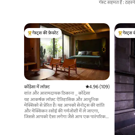
गेस्ट सहमत हैं : ठह
गेस्ट्स की फ़ेवरेट
गेस्ट्स 
गेस्ट्स का टॉप फ़ेवरेट
गेस्ट्स का 
कोंडेसा में लॉफ़्ट
औसत रेटिंग 5 में से 4.96, 109
4.96 (109)
शांत और आरामदायक ठिकाना _ कोंदेसा
यह आकर्षक लॉफ़्ट ऐतिहासिक और आधुनिक
मेक्सिको से प्रेरित है। यह आपको सेनोट्स की शांति
और मेक्सिकन रसोई की गर्मजोशी में ले जाएगा,
जिससे आपको ऐसा लगेगा जैसे आप एक पारंपरिक
मेक्सिकन देहाती घर के अंदर हों। यह एक आधुनिक
और स्टाइलिश डेवलपमेंट में स्थित है, जिसे
आर्किटेक्चरल फ़र्म JSa ने डिज़ाइन किया है। उन