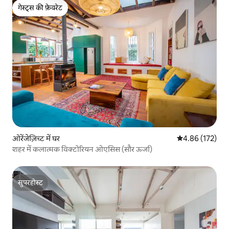
गेस्ट्स की फ़ेवरेट
गेस्ट्स की फ़ेवरेट
ओरेंजेज़िच्ट में घर
औसत रेटिंग 5 में स
4.86 (172)
शहर में कलात्मक विक्टोरियन ओएसिस (सौर ऊर्जा)
सुपरहोस्ट
सुपरहोस्ट