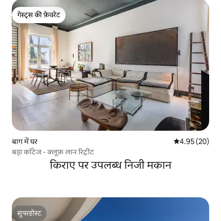
गेस्ट्स की फ़ेवरेट
गेस्ट्स की फ़ेवरेट
बाग में घर
औसत रेटिंग 5 में 
4.95 (20)
बड़ा कॉटेज - क्लूफ़ लान रिट्रीट
किराए पर उपलब्ध निजी मकान
सुपरहोस्ट
सुपरहोस्ट