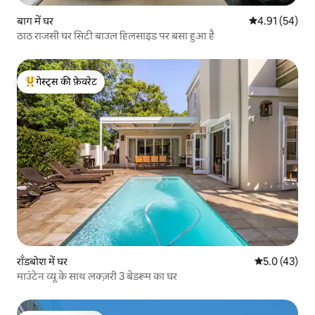
बाग में घर
औसत रेटिंग 5 में 
4.91 (54)
ठाठ राजसी घर सिटी बाउल हिलसाइड पर बसा हुआ है
गेस्ट्स की फ़ेवरेट
गेस्ट्स का टॉप फ़ेवरेट
रॉंडबोश में घर
औसत रेटिंग 5 मे
5.0 (43)
माउंटेन व्यू के साथ लक्ज़री 3 बेडरूम का घर