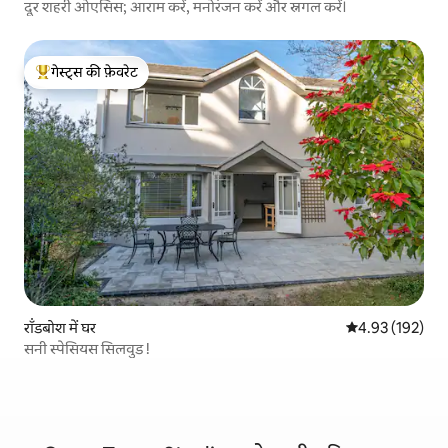
दूर शहरी ओएसिस; आराम करें, मनोरंजन करें और स्नगल करें।
गेस्ट्स की फ़ेवरेट
गेस्ट्स का टॉप फ़ेवरेट
रॉंडबोश में घर
औसत रेटिंग 5 में स
4.93 (192)
सनी स्पेसियस सिलवुड !