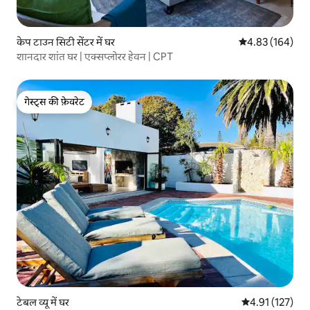
केप टाउन सिटी सेंटर में घर
औसत रेटिंग 5 में स
4.83 (164)
शानदार शांत घर | एक्सप्लोरर हेवन | CPT
गेस्ट्स की फ़ेवरेट
गेस्ट्स की फ़ेवरेट
टेबल व्यू में घर
औसत रेटिंग 5 में स
4.91 (127)