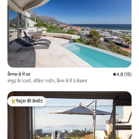
कैम्प्स बे में घर
औसत रेटिंग 5 मे
4.8 (15)
समुद्र के नज़ारे, सीक्रेट गार्डन, कैम्प बे में 3 बेडरूम
गेस्ट्स की फ़ेवरेट
गेस्ट्स का टॉप फ़ेवरेट