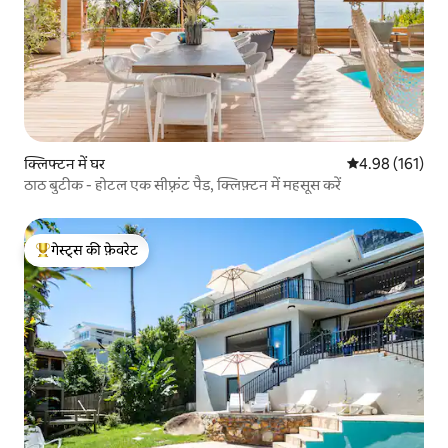
क्लिफ्टन में घर
औसत रेटिंग 5 में स
4.98 (161)
ठाठ बुटीक - होटल एक सीफ़्रंट पैड, क्लिफ़्टन में महसूस करें
गेस्ट्स की फ़ेवरेट
गेस्ट्स का टॉप फ़ेवरेट