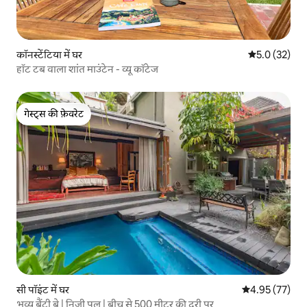
कॉनस्टेंटिया में घर
औसत रेटिंग 5 मे
5.0 (32)
हॉट टब वाला शांत माउंटेन - व्यू कॉटेज
गेस्ट्स की फ़ेवरेट
गेस्ट्स की फ़ेवरेट
सी पॉइंट में घर
औसत रेटिंग 5 में 
4.95 (77)
भव्य बैंट्री बे | निजी पूल | बीच से 500 मीटर की दूरी पर