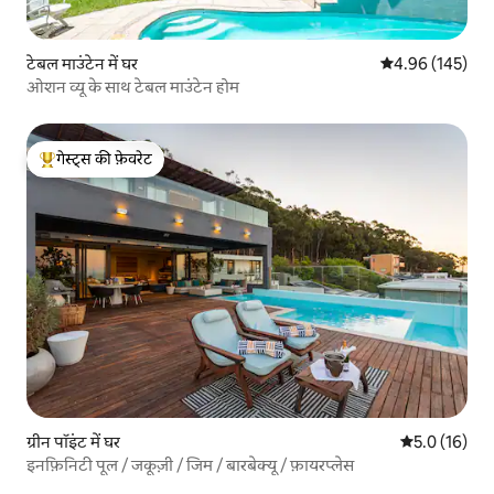
टेबल माउंटेन में घर
औसत रेटिंग 5 में स
4.96 (145)
ओशन व्यू के साथ टेबल माउंटेन होम
गेस्ट्स की फ़ेवरेट
गेस्ट्स का टॉप फ़ेवरेट
ग्रीन पॉइंट में घर
औसत रेटिंग 5 मे
5.0 (16)
इनफ़िनिटी पूल / जकूज़ी / जिम / बारबेक्यू / फ़ायरप्लेस