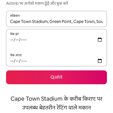
Airbnb पर अनोखे मकान ढूँढ़ें और बुक करें
लोकेशन
नतीजों के उपलब्ध होने पर, अप और डाउन 'ऐरो की' का इस्तेमाल करके नेविगेट करें
चेक इन
चेक आउट
खोजें
Cape Town Stadium के करीब किराए पर
उपलब्ध बेहतरीन रेटिंग वाले मकान