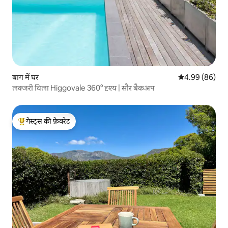
बाग में घर
औसत रेटिंग 5 में 
4.99 (86)
लक्जरी विला Higgovale 360° दृश्य | सौर बैकअप
गेस्ट्स की फ़ेवरेट
गेस्ट्स का टॉप फ़ेवरेट