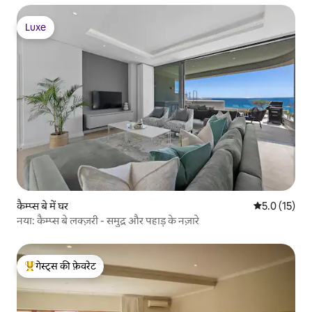
Luxe
Luxe
कैम्प्स बे में घर
औसत रेटिंग 5 मे
5.0 (15)
नया: कैम्प्स बे लक्ज़री - समुद्र और पहाड़ के नज़ारे
गेस्ट्स की फ़ेवरेट
गेस्ट्स का टॉप फ़ेवरेट