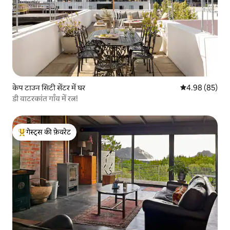
केप टाउन सिटी सेंटर में घर
औसत रेटिंग 5 में 
4.98 (85)
डी वाटरकांत गाँव में रत्न!
गेस्ट्स की फ़ेवरेट
गेस्ट्स का टॉप फ़ेवरेट