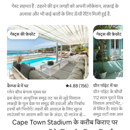
गेस्ट सहमत हैं : ठहरने की इन जगहों को अपनी लोकेशन, सफ़ाई के
अलावा और भी कई बातों के लिए ऊँची रेटिंग मिली हुई है.
गेस्ट्स की फ़ेवरेट
गेस्ट्स की फ़ेवरेट
गेस्ट्स की फ़ेवरेट
गेस्ट्स की फ़ेवरेट
ग्रीन पॉइंट में घर
कैम्प्स बे में घर
औसत रेटिंग 5 में से 4.88, 156 समीक्षाएँ
4.88 (156)
ग्रीन पॉइंट के बीचों -
ग्लेन बीच बंगला मुख्य घर
112 साल पुराने विक्टोर
इस बेदाग आधुनिक समुद्र तट घर से जुड़े विशाल
विशाल अपार्टमेंट, जो ग्री
लकड़ी के पूल डेक पर समुद्र की हवाओं और निर्बाध
से स्थित है। शहर के कें
दृश्यों को भिगोएँ। लहरों की आवाज़ के लिए सूरज
समुद्र तटों तक आसान 
लाउंजर्स पर आराम करें। घर के अंदर, दो लाउंज क्षेत्रों
V&A वॉटरफ़्रंट और सी 
के ओपन - प्लान लिविंग स्पेस में फैलाएं - रसोई और
Cape Town Stadium के करीब किराए पर
छोटी - सी सैर करें। केप
डाइनिंग रूम क्षेत्रों के लिए खुली योजना। समुद्र तट घर