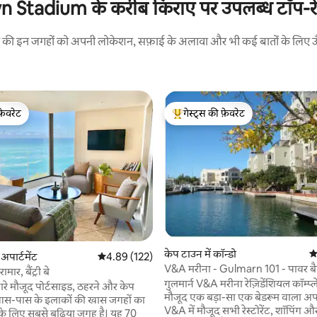
Stadium के करीब किराए पर उपलब्ध टॉप-रेटेड
रने की इन जगहों को अपनी लोकेशन, सफ़ाई के अलावा और भी कई बातों के लिए ऊँची
फ़ेवरेट
गेस्ट्स की फ़ेवरेट
फ़ेवरेट
गेस्ट्स का टॉप फ़ेवरेट
 समीक्षाएँ
केप टाउन में कॉन्डो
औ
 अपार्टमेंट
औसत रेटिंग 5 में से 4.89, 122 समीक्षाएँ
4.89 (122)
V&A मरीना - Gulmarn 101 - पावर ब
मार, बैंट्री बे
साथ
गुलमार्न V&A मरीना रेज़िडेंशियल कॉम्प्ले
ारे मौजूद पोर्टसाइड, ठहरने और केप
मौजूद एक बड़ा-सा एक बेडरूम वाला अपार्
स-पास के इलाकों की खास जगहों का
V&A में मौजूद सभी रेस्टोरेंट, शॉपिंग 
 के लिए सबसे बढ़िया जगह है। यह 70