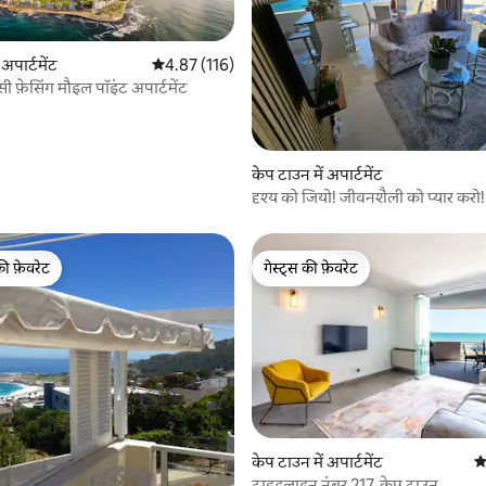
 अपार्टमेंट
औसत रेटिंग 5 में से 4.87, 116 समीक्षाएँ
4.87 (116)
ी फ़ेसिंग मौइल पॉइंट अपार्टमेंट
 समीक्षाएँ
केप टाउन में अपार्टमेंट
दृश्य को जियो! जीवनशैली को प्यार करो!
की फ़ेवरेट
गेस्ट्स की फ़ेवरेट
टॉप फ़ेवरेट
गेस्ट्स की फ़ेवरेट
केप टाउन में अपार्टमेंट
औ
टाइडलाइन नंबर 217, केप टाउन