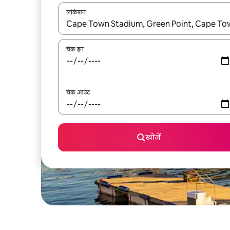
लोकेशन
नतीजों के उपलब्ध होने पर, अप और डाउन 'ऐरो की' का इस्तेमाल 
चेक इन
चेक आउट
खोजें