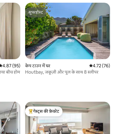
सुपरहोस्ट
सुपरहोस्ट
औसत रेटिंग 5 में से 4.87, 95 समीक्षाएँ
4.87 (95)
केप टाउन में घर
औसत रेटिंग 5 में से 4.72, 7
4.72 (76)
गया बीच होम
Houtbay, जकूज़ी और पूल के साथ 8 स्लीपर
गेस्ट्स की फ़ेवरेट
गेस्ट्स का टॉप फ़ेवरेट