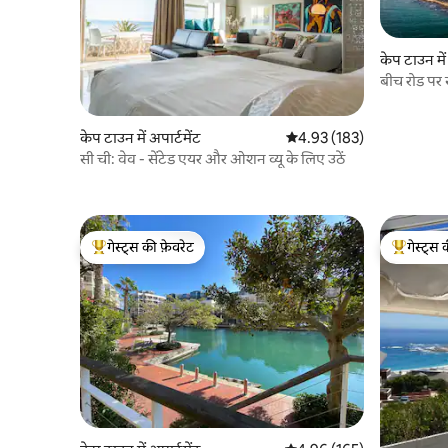
केप टाउन में
बीच रोड पर स
केप टाउन में अपार्टमेंट
औसत रेटिंग 5 में से 4.93, 183
4.93 (183)
सी ची: वेव - सेंटेड एयर और ओशन व्यू के लिए उठें
गेस्ट्स की फ़ेवरेट
गेस्ट्स 
गेस्ट्स का टॉप फ़ेवरेट
गेस्ट्स का 