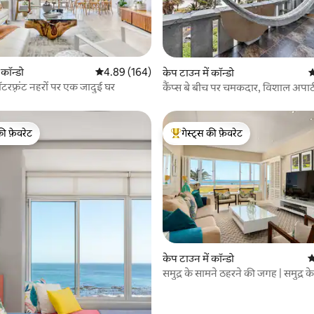
 समीक्षाएँ
 कॉन्डो
औसत रेटिंग 5 में से 4.89, 164 समीक्षाएँ
4.89 (164)
केप टाउन में कॉन्डो
औ
टरफ़्रंट नहरों पर एक जादुई घर
कैंप्स बे बीच पर चमकदार, विशाल अपार्ट
की फ़ेवरेट
गेस्ट्स की फ़ेवरेट
टॉप फ़ेवरेट
गेस्ट्स का टॉप फ़ेवरेट
 समीक्षाएँ
केप टाउन में कॉन्डो
औ
समुद्र के सामने ठहरने की जगह | समुद्र क
आधुनिक सुविधाएँ