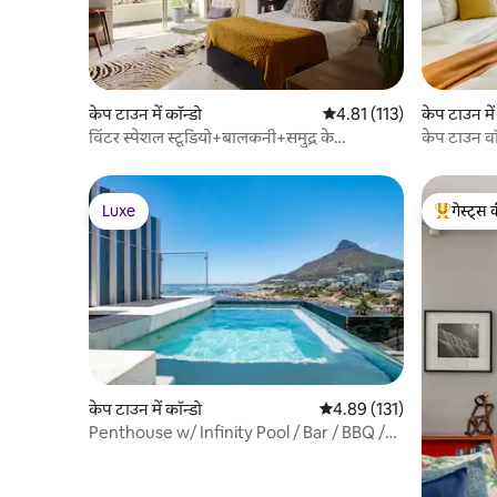
केप टाउन में कॉन्डो
औसत रेटिंग 5 में से 4.81, 113
4.81 (113)
केप टाउन में
विंटर स्पेशल स्टूडियो+बालकनी+समुद्र के
केप टाउन वॉ
नज़ारे+प्रोमेनेड
Luxe
गेस्ट्स 
Luxe
गेस्ट्स का 
केप टाउन में कॉन्डो
औसत रेटिंग 5 में से 4.89, 131
4.89 (131)
Penthouse w/ Infinity Pool / Bar / BBQ /
Balcony