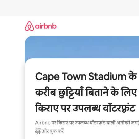
इसे
छोड़कर
सीधा
कॉन्टेंट
पर
जाएँ
Cape Town Stadium के
करीब छुट्टियाँ बिताने के लिए
किराए पर उपलब्ध वॉटरफ़्रंट
Airbnb पर किराए पर उपलब्ध वॉटरफ़्रंट वाली अनोखी जगहे
ढूँढ़ें और बुक करें