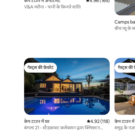
केप टाउन में अपार्टमेंट
औसत रेटिंग 5 में से 4.96, 165
4.96 (165)
V&A मरीना - पानी के किनारे शांति
Camps bay म
बीच व्यू क
गेस्ट्स की फ़ेवरेट
गेस्ट्स की 
गेस्ट्स की फ़ेवरेट
गेस्ट्स की 
केप टाउन में घर
औसत रेटिंग 5 में से 4.92, 118
4.92 (118)
केप टाउन में
बंगला 21 - स्टैडफ़ास्ट कलेक्शन द्वारा क्लिफ़्टन
समुद्र के न
तीसरा
वाला बड़ा औ