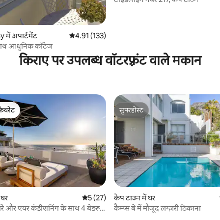
 समीक्षाएँ
ें अपार्टमेंट
औसत रेटिंग 5 में से 4.91, 133 समीक्षाएँ
4.91 (133)
े साथ आधुनिक कॉटेज
किराए पर उपलब्ध वॉटरफ़्रंट वाले मकान
फ़ेवरेट
सुपरहोस्ट
फ़ेवरेट
सुपरहोस्ट
 समीक्षाएँ
 घर
औसत रेटिंग 5 में से 5, 27 समीक्षाएँ
5 (27)
केप टाउन में घर
ज़ारे और एयर कंडीशनिंग के साथ 4 बेडरूम
कैम्प्स बे में मौजूद लग्ज़री ठिकाना
र शांत घर