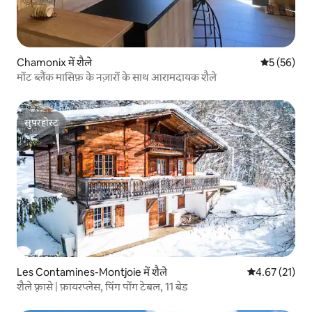
Chamonix में शैले
औसत रेटिंग 5 
5 (56)
मोंट ब्लैंक मासिफ़ के नज़ारों के साथ आरामदायक शैले
सुपरहोस्ट
सुपरहोस्ट
Les Contamines-Montjoie में शैले
औसत रेटिंग 5 में 
4.67 (21)
शैले फ़्रासे | फ़ायरप्लेस, पिंग पोंग टेबल, 11 बेड