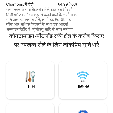
लोग रह सकते हैं। यह एक 
Chamonix में शैले
औसत रेटिंग 5 में से 4.99, 103 समीक्षाएँ
4.99 (103)
समूह (बिलियर्ड्स, बीयर
स्की लिफ़्ट के पास बेहतरीन शैले, हॉट टब और सौना
प्रतिबंधित पार्टियाँ
निजी गर्म टब और लकड़ी से चलने वाले बैरल सौना के
साथ उत्तम व्यक्तिगत शैले, ला पेटिट Forêt मोंट
ब्लैंक और अधिक के दृश्यों के साथ एक आदर्श
अल्पाइन रिट्रीट है। बीबीक्यू आदि के साथ सनी गार्डन
पाइन जंगल पर देता है। कार - मुक्त रास्तों, सर्दियों
कॉनटामाइन-मोंटजॉइ स्की क्षेत्र के करीब किराए
और गर्मियों पर बगीचे से सीधे पैदल या साइकिल
चलाएँ। गांव (400 मीटर), लिफ्ट (700 मीटर),
पर उपलब्ध शैले के लिए लोकप्रिय सुविधाएँ
एक्ससी स्की ट्रेल्स (100 मीटर) के करीब एकांत।
निजी पार्किंग। लाइट और हवादार खुली योजना रहने
/ रसोई / भोजन क्षेत्र, ग्रेनाइट सतहों और आधुनिक
उपकरणों के साथ नई हस्तनिर्मित रसोई।
किचन
वाईफ़ाई