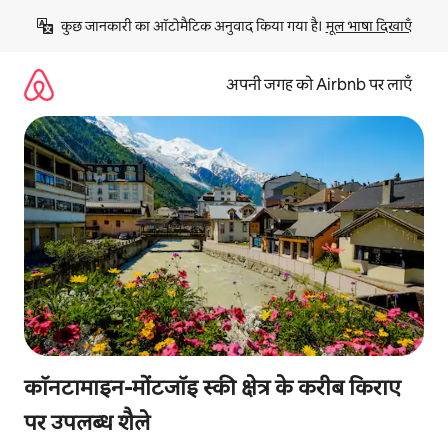
इसे
कुछ जानकारी का ऑटोमैटिक अनुवाद किया गया है। 
मूल भाषा दिखाएँ
छोड़कर
सीधा
कॉन्टेंट
अपनी जगह को Airbnb पर लाएँ
पर
जाएँ
कॉनटामाइन-मोंटजॉइ स्की क्षेत्र के करीब किराए
पर उपलब्ध शैले