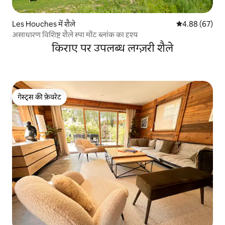
Les Houches में शैले
औसत रेटिंग 5 में 
4.88 (67)
असाधारण विशिष्ट शैले स्पा मोंट ब्लांक का दृश्य
किराए पर उपलब्ध लग्ज़री शैले
गेस्ट्स की फ़ेवरेट
गेस्ट्स की फ़ेवरेट