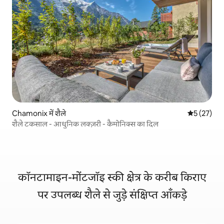
Chamonix में शैले
औसत रेटिंग 5 
5 (27)
शैले टकसाल - आधुनिक लक्ज़री - कैमोनिक्स का दिल
कॉनटामाइन-मोंटजॉइ स्की क्षेत्र के करीब किराए
पर उपलब्ध शैले से जुड़े संक्षिप्त आँकड़े