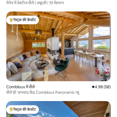
मेगेव में प्रेस्टीज शैले | जकूज़ी | 10 मेहमान
गेस्ट्स की फ़ेवरेट
गेस्ट्स का टॉप फ़ेवरेट
Combloux में शैले
औसत रेटिंग 5 में 
4.98 (58)
शैले डी 'अपवाद केंद्र Combloux Panoramic व्यू
गेस्ट्स की फ़ेवरेट
गेस्ट्स का टॉप फ़ेवरेट