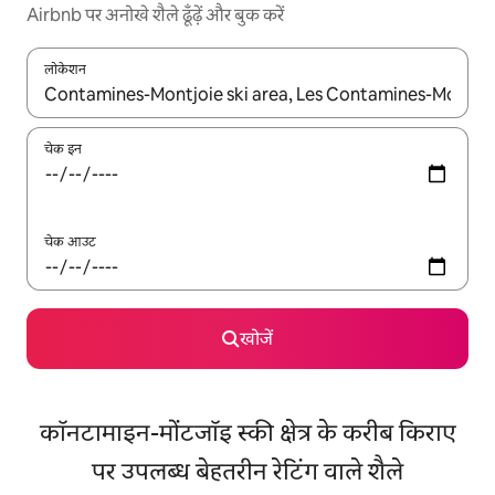
Airbnb पर अनोखे शैले ढूँढ़ें और बुक करें
लोकेशन
नतीजों के उपलब्ध होने पर, अप और डाउन 'ऐरो की' का इस्तेमाल करके नेविगेट करें
चेक इन
चेक आउट
खोजें
कॉनटामाइन-मोंटजॉइ स्की क्षेत्र के करीब किराए
पर उपलब्ध बेहतरीन रेटिंग वाले शैले