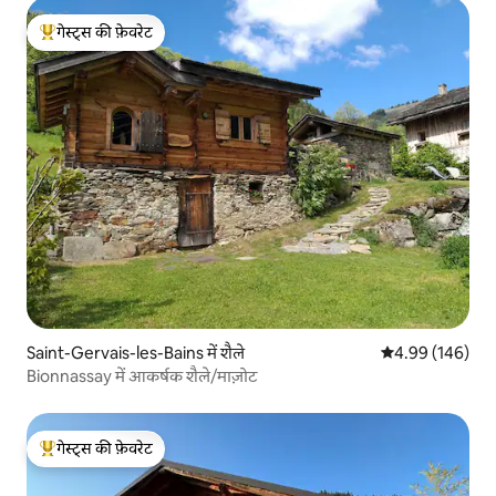
गेस्ट्स की फ़ेवरेट
गेस्ट्स का टॉप फ़ेवरेट
Saint-Gervais-les-Bains में शैले
औसत रेटिंग 5 में स
4.99 (146)
Bionnassay में आकर्षक शैले/माज़ोट
गेस्ट्स की फ़ेवरेट
गेस्ट्स का टॉप फ़ेवरेट