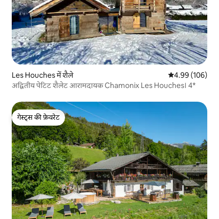
Les Houches में शैले
औसत रेटिंग 5 में स
4.99 (106)
अद्वितीय पेटिट शैलेट आरामदायक Chamonix Les Houches। 4*
गेस्ट्स की फ़ेवरेट
गेस्ट्स की फ़ेवरेट