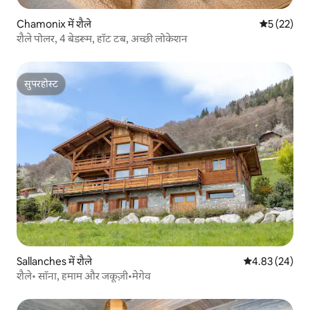
Chamonix में शैले
औसत रेटिंग 5 
5 (22)
शैले पोलर, 4 बेडरूम, हॉट टब, अच्छी लोकेशन
सुपरहोस्ट
सुपरहोस्ट
Sallanches में शैले
औसत रेटिंग 5 में 
4.83 (24)
शैले• सॉना, हमाम और जकूज़ी•मेगेव