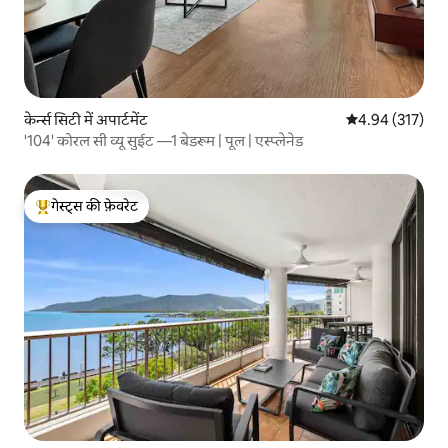
केर्न्स सिटी में अपार्टमेंट
औसत रेटिंग 5 में स
4.94 (317)
'104' कोरल सी व्यू सुईट —1 बेडरूम | पूल | एस्प्लेनेड
गेस्ट्स की फ़ेवरेट
गेस्ट्स का टॉप फ़ेवरेट