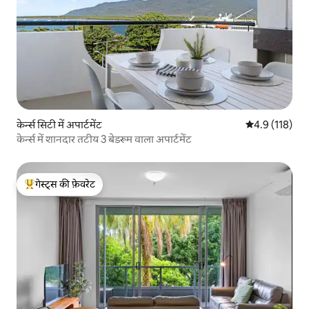
केर्न्स सिटी में अपार्टमेंट
औसत रेटिंग 5 में 
4.9 (118)
केर्न्स में शानदार तटीय 3 बेडरूम वाला अपार्टमेंट
गेस्ट्स की फ़ेवरेट
गेस्ट्स का टॉप फ़ेवरेट