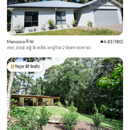
Manoora में घर
औसत रेटिंग 5 में स
4.83 (180)
शहर, हवाई अड्डे के करीब आधुनिक 2 बेडरूम वाला घर।
गेस्ट्स की फ़ेवरेट
गेस्ट्स का टॉप फ़ेवरेट