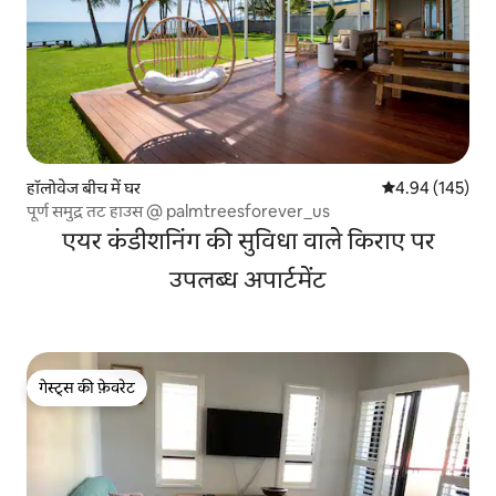
हॉलोवेज बीच में घर
औसत रेटिंग 5 में स
4.94 (145)
पूर्ण समुद्र तट हाउस @ palmtreesforever_us
एयर कंडीशनिंग की सुविधा वाले किराए पर
उपलब्ध अपार्टमेंट
गेस्ट्स की फ़ेवरेट
गेस्ट्स की फ़ेवरेट