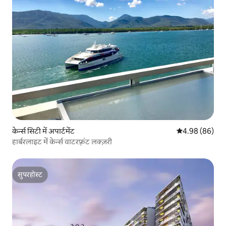
केर्न्स सिटी में अपार्टमेंट
औसत रेटिंग 5 में 
4.98 (86)
हार्बरलाइट में केर्न्स वाटरफ़्रंट लक्ज़री
सुपरहोस्ट
सुपरहोस्ट