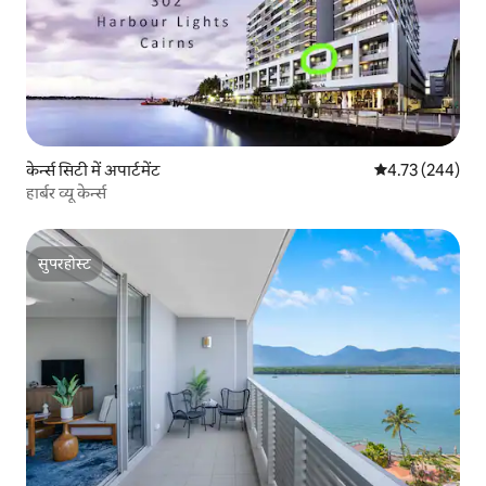
केर्न्स सिटी में अपार्टमेंट
औसत रेटिंग 5 में स
4.73 (244)
हार्बर व्यू केर्न्स
सुपरहोस्ट
सुपरहोस्ट