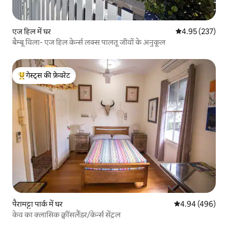
एज हिल में घर
औसत रेटिंग 5 में स
4.95 (237)
बैम्बू विला- एज हिल केर्न्स लक्स पालतू जीवों के अनुकूल
गेस्ट्स की फ़ेवरेट
गेस्ट्स का टॉप फ़ेवरेट
पैरामट्टा पार्क में घर
औसत रेटिंग 5 में स
4.94 (496)
केव का क्लासिक क्वींसलैंडर/केर्न्स सेंट्रल