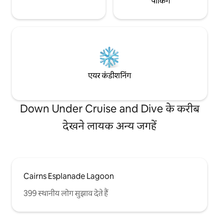
पार्किंग
का मुफ़्त इंतज़ाम है। • रूफ़टॉप पूल और स्पा में शायद
शहर के सबसे अच्छे मनोरम नज़ारे हैं। आप इस
अविश्वसनीय स्टूडियो के आधुनिक परिष्कार और
अद्भुत शहर की लोकेशन से हर मोड़ पर खुश होंगे। इस
प्रॉपर्टी और उसके आस - पास की जगहों के बारे में
और जानने के लिए कृपया फ़ोटो पर क्लिक करें। मुझे
आपकी मेज़बानी करना अच्छा लगेगा!
एयर कंडीशनिंग
Down Under Cruise and Dive के करीब
देखने लायक अन्य जगहें
Cairns Esplanade Lagoon
399 स्थानीय लोग सुझाव देते हैं