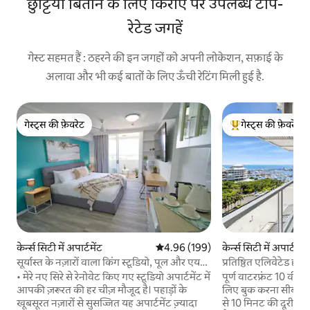
छुट्टियाँ बिताने के लिए किराए पर उपलब्ध टॉप-
रेटेड जगहें
गेस्ट सहमत हैं : ठहरने की इन जगहों को अपनी लोकेशन, सफ़ाई के
अलावा और भी कई बातों के लिए ऊँची रेटिंग मिली हुई है.
गेस्ट्स की फ़ेवरेट
गेस्ट्स की फ़ेवरेट
गेस्ट्स की फ़ेवरेट
गेस्ट्स का टॉप फ़ेवरेट
केर्न्स सिटी में अपार्टमेंट
औसत रेटिंग 5 में से 4.96, 199 समीक्षाएँ
4.96 (199)
केर्न्स सिटी में अपार्टमेंट
सूर्यास्त के नज़ारों वाला किंग स्टूडियो, पूल और एयर
प्रतिष्ठित एलिवेटेड हार
कंडीशनर
• मेरे नए सिरे से रेनोवेट किए गए स्टूडियो अपार्टमेंट में
पूर्ण वाटरफ्रंट 10 वीं 
आपकी ज़रूरत की हर चीज़ मौजूद है। पहाड़ों के
लिए बुक करना सीबीडी के दिल म
खूबसूरत नज़ारों से सुसज्जित यह अपार्टमेंट ज़्यादा
से 10 मिनट की दूरी प