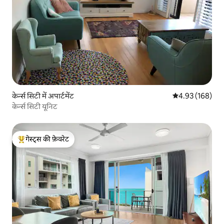
केर्न्स सिटी में अपार्टमेंट
औसत रेटिंग 5 में स
4.93 (168)
केर्न्स सिटी यूनिट
गेस्ट्स की फ़ेवरेट
गेस्ट्स का टॉप फ़ेवरेट