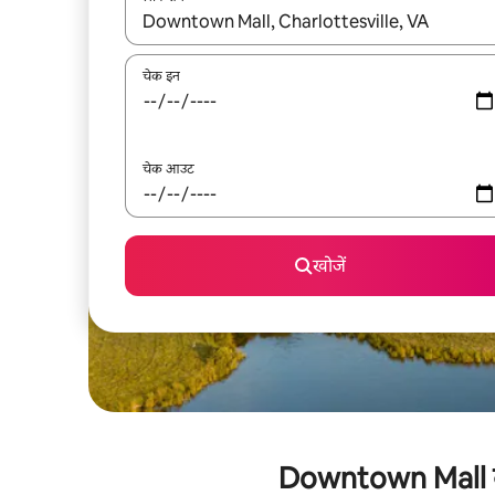
नतीजों के उपलब्ध होने पर, अप और डाउन 'ऐरो की' का इस्तेमाल 
चेक इन
चेक आउट
खोजें
Downtown Mall के क