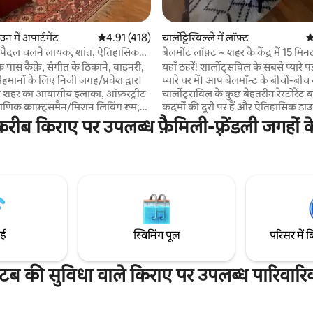
 समीक्षाएँ
उन में अपार्टमेंट
औसत रेटिंग 5 में से 4.91, 418 समीक्षाएँ
4.91 (418)
चार्लोट्टेस्विल्ले में लॉफ़्ट
औ
: पैदल चलने लायक, शांत, ऐतिहासिक
बेलमोंट लॉफ़्ट ~ शहर के केंद्र में 15 म
दूरी पर, मुफ़्त पार्क
 पास कैफ़े, संगीत के ठिकाने, वाइनरी,
यहाँ ठहरें! शार्लोट्सविल के सबसे प्यारे पड़ोस के सबसे
 मेहमानों के लिए निजी जगह/प्रवेश द्वार।
प्यारे घर में। आप बेलमॉन्ट के बीचों-बीच रहेंगे, जहाँ से
पर शहर का आवासीय इलाका, ऑफ़स्ट्रीट
चार्लोट्सविल के कुछ बेहतरीन रेस्टोरेंट
रामाणिक क्राफ़्ट्समैन/मिशन लिविंग रूम;
कदमों की दूरी पर हैं और ऐतिहासिक ड
ायरप्लेस/इलेक्ट्रिक इंसर्ट, वाई-फ़ाई,
मॉल, रेस्टोरेंट, दुकानें, कॉफ़ी, योगा और म्
 किराए पर उपलब्ध फ़ैमिली-फ़्रेंडली जगहों के
ग शॉवर, मिनी फ़्रिज, माइक्रोवेव, चाय,
कुछ ही ब्लॉक की दूरी पर हैं। 10 मिनट की पैदल दूरी
ेतली, चेमेक्स पोर-ओवर, ग्राउंड कॉफ़ी,
पर ~ डाउनटाउन मॉल 5 मिनट ~ रिवाना नद
ी, प्रसाधन सामग्री। 3 तरफ़ से बंद, क्वीन
और ट्यूबिंग/कयाकिंग/SUP 5 -10 मि
ीपिंग पॉड। सिटी, वर्जीनिया हिस्टोरिक
5-15 मिनट ~ मॉन्टिसेलो/मॉन्टिसेलो ट्रे
र नेशनल रजिस्टर ऑफ़ हिस्टोरिक
मिनट ~ ब्लू रिज पर्वत में कई लोकप्रिय वा
ट्रिक्ट में लिस्ट किया गया।
और लंबी पैदल यात्रा
ाई
स्विमिंग पूल
परिसर में ब
टब की सुविधा वाले किराए पर उपलब्ध पारिवार