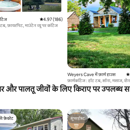
ॉटेज
औसत रेटिंग 5 में से 4.97, 186 समीक्षाएँ
4.97 (186)
 समीक्षाएँ
टब, फ़ायरपिट, माउंटेन व्यू पर कॉटेज
Weyers Cave में फ़ार्म हाउस
औस
फ़ार्मकॉटेज : हॉट टब, सॉना, मसाज, श
नज़ारे
ार और पालतू जीवों के लिए किराए पर उपलब्ध स
की फ़ेवरेट
सुपरहोस्ट
टॉप फ़ेवरेट
सुपरहोस्ट