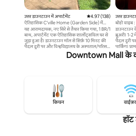
उत्तर डाउनटाउन में अपार्टमेंट
औसत रेटिंग 5 में से 4.97, 138
4.97 (138)
उत्तर डाउनटा
ऐतिहासिक C'ville Home (Garden Side) में
बोहो वाइब 
निजी अपार्टमेंट
डाउनटाउन
यह आरामदायक, नए सिरे से तैयार किया गया, 1 BR/1
डाउनटाउन के
बाथ, अपार्टमेंट एक ऐतिहासिक शार्लोट्सविल घर से
ब्रूअरी। 1-2
जुड़ा हुआ है। डाउनटाउन मॉल से सिर्फ़ 10 मिनट की
पैदल दूरी 
पैदल दूरी पर और विश्वविद्यालय के अस्पताल/परिसर
पार्किंग। प्
के लिए एक छोटी ड्राइव के साथ, यह लोकेशन
टाइल वाला फ
Downtown Mall के करीब
C'ville के बीचों - बीच बसी हुई है। विशेष सुविधाओं
क्लॉ टब, अल
में स्लीप नंबर बेड, तेज़ वाईफ़ाई, अमेज़ॅन प्राइम और
इलेक्ट्रिक क
नेटफ़्लिक्स तक पहुँच वाला 50" स्मार्ट टीवी, गर्मियों
नाश्ते की रोट
के दौरान पूल का उपयोग करने और पार्क लेन स्ट्रीट
बेड वाला स्ल
पार्किंग शामिल हैं। हाथ से तैयार किए गए साबुन के
लैंडमार्क औ
पत्थर के काउंटर और फ़ार्म सिंक, खूबसूरत नए टाइल
प्लेसेज़ डिस्
वर्क।
किचन
वाईफ़
हॉट 