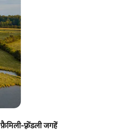
िली-फ़्रेंडली जगहें