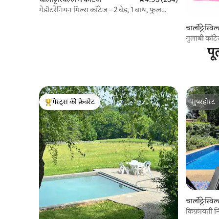
मेडीटरेनियन मिल्स कॉटेज - 2 बेड, 1 बाथ, फुल
किचन
चार्लोट्टेस्वि
गुलाबी कॉ
पू
गेस्ट्स की फ़ेवरेट
सुपरहोस्ट
गेस्ट्स का टॉप फ़ेवरेट
सुपरहोस्ट
चार्लोट्टेस्विल
किफ़ायती न