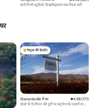
सनी निजी स्टूडियो, विश्वविद्यालय तक पैदल चलें
 घर
गेस्ट्स की फ़ेवरेट
गेस्ट्स का टॉप फ़ेवरेट
Stanardsville में घर
औसत रेटिंग 5 में से 4.98, 17
4.98 (171)
SNP से 15 मिनट की दूरी पर ब्लू रिज के नज़ारों वाला