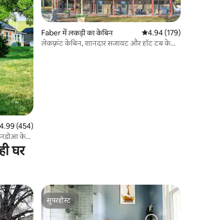
Faber में लकड़ी का केबिन
औसत रेटिंग 5 में से 4.94, 17
4.94 (179)
लेकफ़्रंट केबिन, शानदार सजावट और हॉट टब के
साथ
त रेटिंग 5 में से 4.99, 454 समीक्षाएँ
4.99 (454)
ेननडोआ के
ही घर
सुपरहोस्ट
सुपरहोस्ट