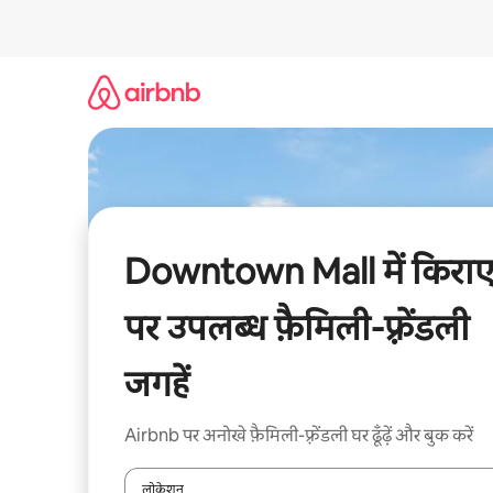
इसे
छोड़कर
सीधा
कॉन्टेंट
पर
जाएँ
Downtown Mall में किरा
पर उपलब्ध फ़ैमिली-फ़्रेंडली
जगहें
Airbnb पर अनोखे फ़ैमिली-फ़्रेंडली घर ढूँढ़ें और बुक करें
लोकेशन