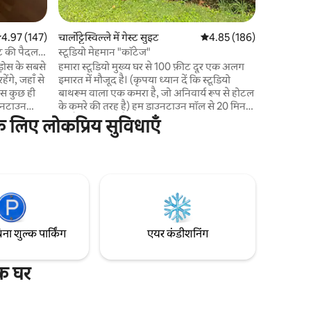
सत रेटिंग 5 में से 4.97, 147 समीक्षाएँ
4.97 (147)
चार्लोट्टेस्विल्ले में गेस्ट सुइट
औसत रेटिंग 5 में से 4.85, 18
4.85 (186)
िनट की पैदल
स्टूडियो मेहमान "कॉटेज"
हमारा स्टूडियो मुख्य घर से 100 फ़ीट दूर एक अलग
इमारत में मौजूद है। (कृपया ध्यान दें कि स्टूडियो
 बस कुछ ही
बाथरूम वाला एक कमरा है, जो अनिवार्य रूप से होटल
ाउनटाउन
के कमरे की तरह है) हम डाउनटाउन मॉल से 20 मिनट
यूज़िक वेन्यू
की पैदल दूरी पर हैं। इसमें एक क्वीन साइज़ बेड, छोटा
 लिए लोकप्रिय सुविधाएँ
रसोईघर (फ़्रिज, टोस्टर ओवन, माइक्रोवेव,
ी - ट्रेल
कॉफ़ीमेकर) है। बाथरूम में मार्बल की दीवार है। सर्दियों
नट ~ UVA
में फ़र्श को गर्म किया जाता है * अभी-अभी एक सेमी-
ल 15 -30
शीयर प्राइवेसी पर्दा लगाया गया है * फ़िलहाल हमारे
इनरी, ब्रुअरी
पास स्टूडियो की ओर जाने वाला कोई खास रास्ता नहीं
है। * कोई पालतू जानवर नहीं
िना शुल्क पार्किंग
एयर कंडीशनिंग
िक घर