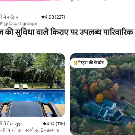
ल्ले में कॉटेज
औसत रेटिंग 5 में से 4.93, 227 समीक्षाएँ
4.93 (227)
टेज @ locust grange
ल की सुविधा वाले किराए पर उपलब्ध पारिवारिक
गेस्ट्स की फ़ेवरेट
गेस्ट्स का टॉप फ़ेवरेट
्ले में गेस्ट सुइट
औसत रेटिंग 5 में से 4.74, 116 समीक्षाएँ
4.74 (116)
िजी निचले तल पर मौजूद 2 बेडरूम वाला