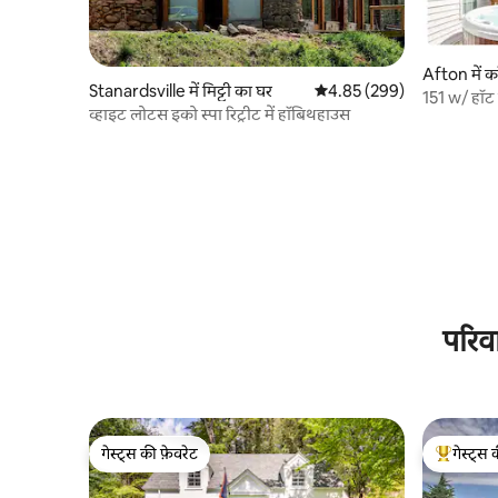
Afton में क
Stanardsville में मिट्टी का घर
औसत रेटिंग 5 में से 4.85, 299
4.85 (299)
151 w/ हॉट 
व्हाइट लोटस इको स्पा रिट्रीट में हॉबिथहाउस
परिव
गेस्ट्स की फ़ेवरेट
गेस्ट्स 
गेस्ट्स की फ़ेवरेट
गेस्ट्स का 