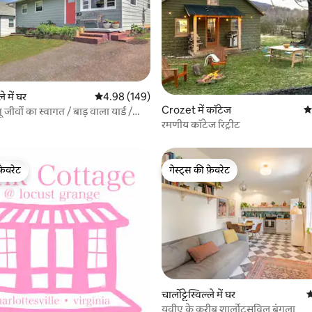
 समीक्षाएँ
ले में घर
औसत रेटिंग 5 में से 4.98, 149 समीक्षाएँ
4.98 (149)
Crozet में कॉटेज
औस
जीवों का स्वागत / बाड़ वाला यार्ड /
नेट
रमणीय कॉटेज रिट्रीट
फ़ेवरेट
गेस्ट्स की फ़ेवरेट
फ़ेवरेट
गेस्ट्स की फ़ेवरेट
चार्लोट्टेस्विल्ले में घर
औ
यूवीए के करीब शार्लोट्सविल बंगला
 समीक्षाएँ