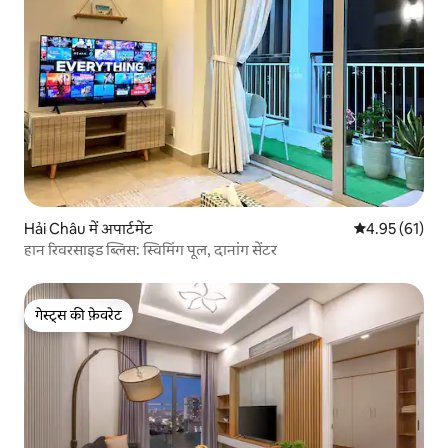
Hải Châu में अपार्टमेंट
औसत रेटिंग 5 में 
4.95 (61)
हान रिवरसाइड ब्लिस: स्विमिंग पूल, दानांग सेंटर
गेस्ट्स की फ़ेवरेट
गेस्ट्स की फ़ेवरेट