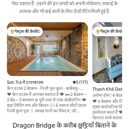
गेस्ट सहमत हैं : ठहरने की इन जगहों को अपनी लोकेशन, सफ़ाई के
अलावा और भी कई बातों के लिए ऊँची रेटिंग मिली हुई है.
गेस्ट्स की फ़ेवरेट
गेस्ट्स की फ़ेवरेट
गेस्ट्स का टॉप फ़ेवरेट
गेस्ट्स का टॉप फ़ेवरेट
Sơn Trà में टाउनहाउस
औसत रेटिंग 5 में से 5, 171 समीक्षाएँ
5 (171)
फ़ेन हाउस 2 बेडरूम - निजी पूल कूल - बार्बेक्यू -
Thanh Khê District 
समुद्र तट के पास
❤️ फ़ेन हाउस में आपका स्वागत है ❤️ 🛏️ 2 बेडरूम –
अरोमा होम | 4 बेडरूम
2 बेड – 3 बाथरूम ❄️ पूरी तरह से एयर कंडीशनिंग 🍽️
घर | पूल | डाउनटाउन
❤️ 4 बेडरूम और लिविंग
बड़ा लिविंग रूम और किचन 🏊‍♂️ 6 मसाज सीटों वाला
मुफ़्त सार्वजनिक स्वि
निजी कूल पूल 💧 स्वच्छ पानी का सिस्टम, जो
इस्तेमाल करते हैं ❤️ बह
आपकी सेहत का ध्यान रखता है 🔥 मुफ़्त बार्बेक्यू
फ़िल्टर वाले शावरहेड ❤️स
चारकोल 2 किग्रा 🍓 स्वागत में मुफ़्त फल और पेय ✈️
कैफ़े... 1-5 मिनट की प
Dragon Bridge के करीब छुट्टियाँ बिताने के
4 रातों या उससे ज़्यादा समय तक ठहरने पर (रात 10
फ़ाई 👉 .3-मंज़िला घर (300 वर्गमीटर): 👉 ग्राउंड