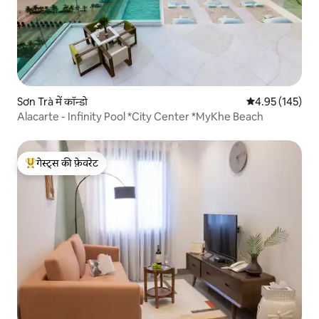
Sơn Trà में कॉन्डो
औसत रेटिंग 5 में स
4.95 (145)
Alacarte - Infinity Pool *City Center *MyKhe Beach
गेस्ट्स की फ़ेवरेट
गेस्ट्स का टॉप फ़ेवरेट