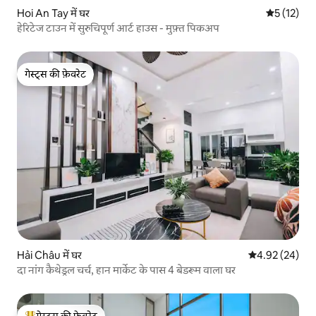
Hoi An Tay में घर
औसत रेटिंग 5 
5 (12)
हेरिटेज टाउन में सुरुचिपूर्ण आर्ट हाउस - मुफ़्त पिकअप
गेस्ट्स की फ़ेवरेट
गेस्ट्स की फ़ेवरेट
Hải Châu में घर
औसत रेटिंग 5 में 
4.92 (24)
दा नांग कैथेड्रल चर्च, हान मार्केट के पास 4 बेडरूम वाला घर
गेस्ट्स की फ़ेवरेट