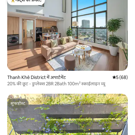
गेस्ट्स का टॉप फ़ेवरेट
Thanh Khê District में अपार्टमेंट
औसत रेटिंग 5 
5 (68)
20% की छूट - डुप्लेक्स 2BR 2Bath 100m² स्काईलाइन व्यू
सुपरहोस्ट
सुपरहोस्ट