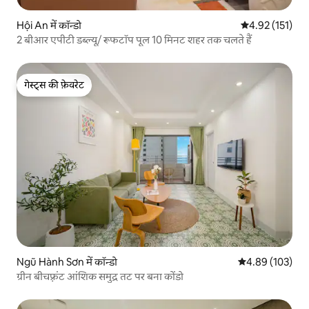
Hội An में कॉन्डो
औसत रेटिंग 5 में स
4.92 (151)
2 बीआर एपीटी डब्ल्यू/ रूफटॉप पूल 10 मिनट शहर तक चलते हैं
गेस्ट्स की फ़ेवरेट
गेस्ट्स की फ़ेवरेट
Ngũ Hành Sơn में कॉन्डो
औसत रेटिंग 5 में स
4.89 (103)
ग्रीन बीचफ़्रंट आंशिक समुद्र तट पर बना कोंडो