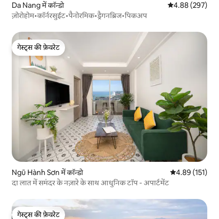
Da Nang में कॉन्डो
औसत रेटिंग 5 में स
4.88 (297)
ज़ोरोहोम•कॉर्नरसुईट•पैनोरमिक•ड्रैगनब्रिज•पिकअप
गेस्ट्स की फ़ेवरेट
गेस्ट्स की फ़ेवरेट
Ngũ Hành Sơn में कॉन्डो
औसत रेटिंग 5 में स
4.89 (151)
दा लात में समंदर के नज़ारे के साथ आधुनिक टॉप - अपार्टमेंट
गेस्ट्स की फ़ेवरेट