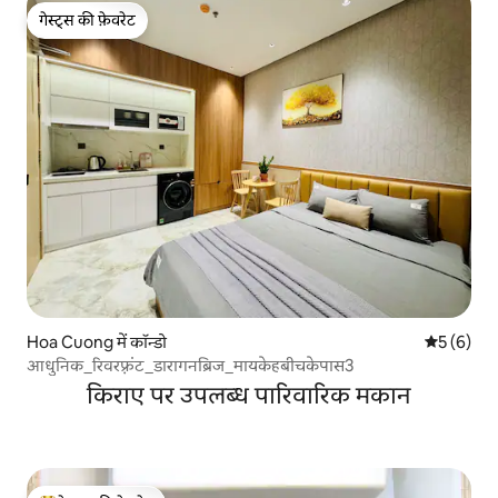
गेस्ट्स की फ़ेवरेट
गेस्ट्स की फ़ेवरेट
Hoa Cuong में कॉन्डो
औसत रेटिंग 5
5 (6)
आधुनिक_रिवरफ़्रंट_डारागनब्रिज_मायकेहबीचकेपास3
किराए पर उपलब्ध पारिवारिक मकान