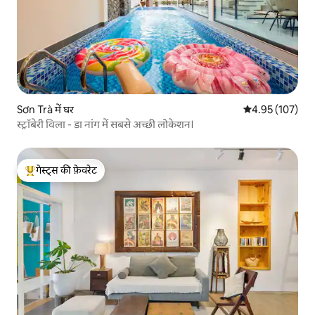
Sơn Trà में घर
औसत रेटिंग 5 में स
4.95 (107)
स्ट्रॉबेरी विला - डा नांग में सबसे अच्छी लोकेशन।
गेस्ट्स की फ़ेवरेट
गेस्ट्स का टॉप फ़ेवरेट