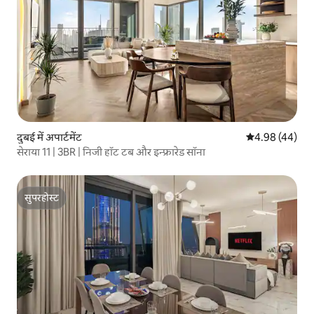
दुबई में अपार्टमेंट
औसत रेटिंग 5 में 
4.98 (44)
सेराया 11 | 3BR | निजी हॉट टब और इन्फ्रारेड सॉना
सुपरहोस्ट
सुपरहोस्ट