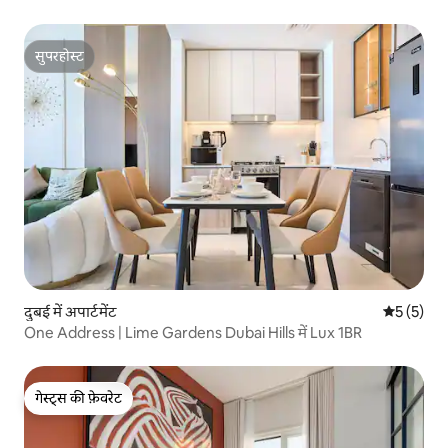
सुपरहोस्ट
सुपरहोस्ट
दुबई में अपार्टमेंट
औसत रेटिंग 5
5 (5)
One Address | Lime Gardens Dubai Hills में Lux 1BR
गेस्ट्स की फ़ेवरेट
गेस्ट्स की फ़ेवरेट