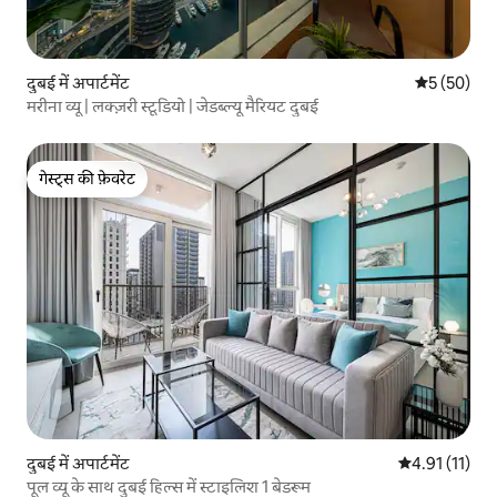
दुबई में अपार्टमेंट
औसत रेटिंग 5 
5 (50)
मरीना व्यू | लक्ज़री स्टूडियो | जेडब्ल्यू मैरियट दुबई
गेस्ट्स की फ़ेवरेट
गेस्ट्स की फ़ेवरेट
दुबई में अपार्टमेंट
औसत रेटिंग 5 में
4.91 (11)
पूल व्यू के साथ दुबई हिल्स में स्टाइलिश 1 बेडरूम