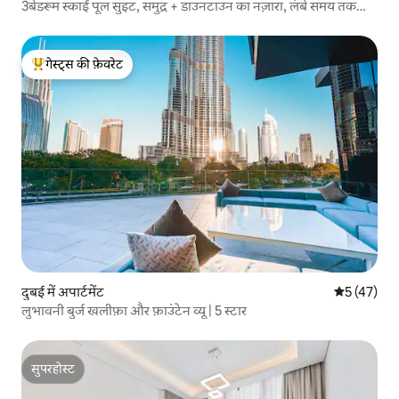
3बेडरूम स्काई पूल सुइट, समुद्र + डाउनटाउन का नज़ारा, लंबे समय तक
ठहरने की सुविधा
गेस्ट्स की फ़ेवरेट
गेस्ट्स का टॉप फ़ेवरेट
दुबई में अपार्टमेंट
औसत रेटिंग 5 
5 (47)
लुभावनी बुर्ज खलीफ़ा और फ़ाउंटेन व्यू | 5 स्टार
सुपरहोस्ट
सुपरहोस्ट