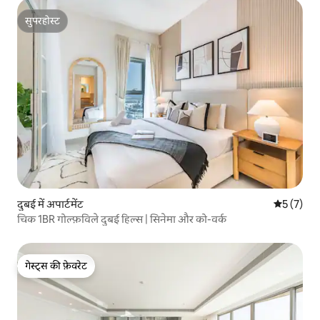
सुपरहोस्ट
सुपरहोस्ट
दुबई में अपार्टमेंट
औसत रेटिंग 5
5 (7)
चिक 1BR गोल्फ़विले दुबई हिल्स | सिनेमा और को-वर्क
गेस्ट्स की फ़ेवरेट
गेस्ट्स की फ़ेवरेट