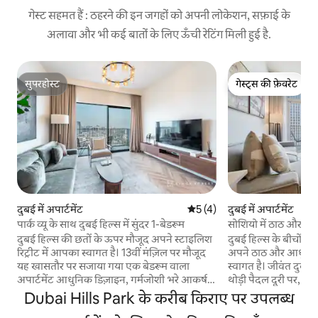
गेस्ट सहमत हैं : ठहरने की इन जगहों को अपनी लोकेशन, सफ़ाई के
अलावा और भी कई बातों के लिए ऊँची रेटिंग मिली हुई है.
सुपरहोस्ट
गेस्ट्स की फ़ेवरेट
सुपरहोस्ट
गेस्ट्स की फ़ेवरेट
दुबई में अपार्टमेंट
औसत रेटिंग 5 में से 5, 4 समीक्षाएँ
5 (4)
दुबई में अपार्टमेंट
पार्क व्यू के साथ दुबई हिल्स में सुंदर 1-बेडरूम
सोशियो में ठाठ और आध
पार्क के पास
दुबई हिल्स की छतों के ऊपर मौजूद अपने स्टाइलिश
दुबई हिल्स के बीचों - 
रिट्रीट में आपका स्वागत है। 13वीं मंज़िल पर मौजूद
अपने ठाठ और आधुनिक 
यह खासतौर पर सजाया गया एक बेडरूम वाला
स्वागत है। जीवंत दुबई
अपार्टमेंट आधुनिक डिज़ाइन, गर्मजोशी भरे आकर्षण
थोड़ी पैदल दूरी पर, 
और दुबई हिल्स पार्क के बिना किसी रुकावट के
आरामदायक लिविंग एरिया,
Dubai Hills Park के करीब किराए पर उपलब्ध
नज़ारों को मिलाकर बनाया गया है और यह दुबई
सुसज्जित किचन और आ