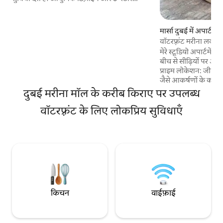
सुविधा का बेजोड़ संगम। हमारे साथ क्यों रहें? सभी
सुविधाएँ शामिल : हाई-स्पीड वाई-फ़ाई, एसी/चिलर
और यूटिलिटीज़ पूरी तरह से कवर की जाती हैं आराम:
मार्सा दुबई में अपार्टमेंट
दिन और रात के शानदार नज़ारे और मशहूर रूफ़टॉप
वॉटरफ़्रंट मरीना लक्ज़री
पूल का ऐक्सेस लोकेशन: JBR बीच और जीवंत
मेरे स्टूडियो अपार्टमे
मरीना वॉक तक आसानी से पहुँचा जा सकता है
बीच से सीढ़ियों पर आध
सहूलियत: 24 घंटे, सभी दिन खुद से चेक इन करने
प्राइम लोकेशन: जीवंत 
की सुविधा मरीना में आपका बेफ़िक्र, स्टाइलिश घर
जैसे आकर्षणों के करीब
और वॉटरफ़्रंट विस्टा क
दुबई मरीना मॉल के करीब किराए पर उपलब्ध
बेड, स्मार्ट टीवी, पूर
वॉटरफ़्रंट के लिए लोकप्रिय सुविधाएँ
हाई - स्पीड वाई - फ़ाई
और 24 घंटे, सभी दिन उ
ऐक्सेस। आपके मेज़बान ह
सवाल या चिंता के सिल
हमेशा उपलब्ध हूँ, ता
ठहरना सहज और मज़ेदा
किचन
वाईफ़ाई