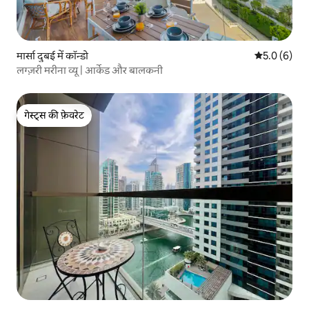
मार्सा दुबई में कॉन्डो
औसत रेटिंग 5 म
5.0 (6)
लग्ज़री मरीना व्यू | आर्केड और बालकनी
गेस्ट्स की फ़ेवरेट
गेस्ट्स की फ़ेवरेट