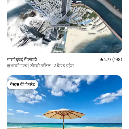
मार्सा दुबई में कॉन्डो
औसत रेटिंग 5 में स
4.77 (198)
लुभावने दृश्य | तीसरी मंज़िल | 2 बेड द एड्रेस
गेस्ट्स की फ़ेवरेट
गेस्ट्स की फ़ेवरेट