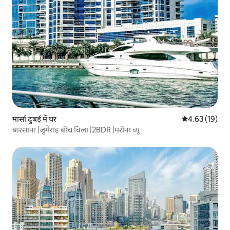
मार्सा दुबई में घर
औसत रेटिंग 5 में 
4.63 (19)
बारसाना |जुमेराह बीच विला |2BDR |मरीना व्यू