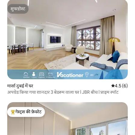
सुपरहोस्ट
सुपरहोस्ट
मार्सा दुबई में घर
औसत रेटिंग 5 म
4.5 (6)
अपग्रेड किया गया शानदार 3 बेडरूम वाला घर l JBR बीच l प्राइम स्पॉट
गेस्ट्स की फ़ेवरेट
गेस्ट्स का टॉप फ़ेवरेट