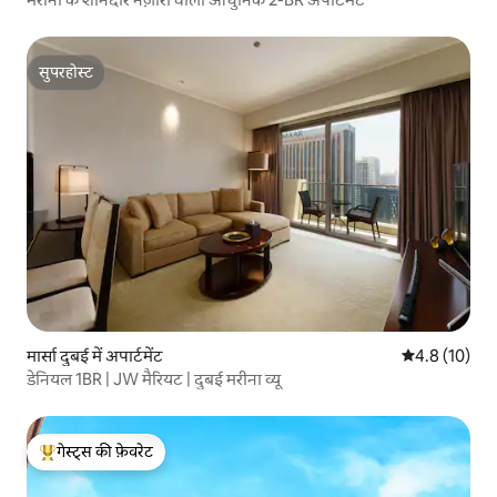
सुपरहोस्ट
सुपरहोस्ट
मार्सा दुबई में अपार्टमेंट
औसत रेटिंग 5 मे
4.8 (10)
डेनियल 1BR | JW मैरियट | दुबई मरीना व्यू
गेस्ट्स की फ़ेवरेट
गेस्ट्स का टॉप फ़ेवरेट