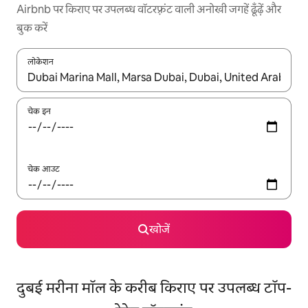
Airbnb पर किराए पर उपलब्ध वॉटरफ़्रंट वाली अनोखी जगहें ढूँढ़ें और
बुक करें
लोकेशन
नतीजों के उपलब्ध होने पर, अप और डाउन 'ऐरो की' का इस्तेमाल करके नेविगेट करें
चेक इन
चेक आउट
खोजें
दुबई मरीना मॉल के करीब किराए पर उपलब्ध टॉप-